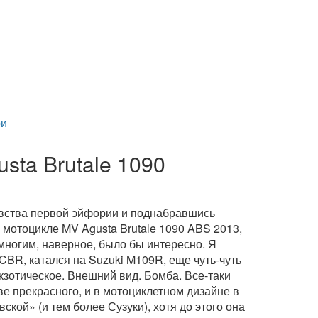
и
ta Brutale 1090
чувства первой эйфории и поднабравшись
 мотоцикле MV Agusta Brutale 1090 ABS 2013,
 многим, наверное, было бы интересно. Я
BR, катался на Suzuki M109R, еще чуть-чуть
экзотическое. Внешний вид. Бомба. Все-таки
е прекрасного, и в мотоциклетном дизайне в
ской» (и тем более Сузуки), хотя до этого она