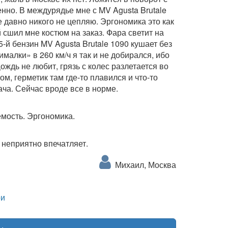
нно. В междурядье мне с MV Agusta Brutale
 давно никого не цепляю. Эргономика это как
й сшил мне костюм на заказ. Фара светит на
5-й бензин MV Agusta Brutale 1090 кушает без
малки» в 260 км/ч я так и не добирался, ибо
ождь не любит, грязь с колес разлетается во
м, герметик там где-то плавился и что-то
ача. Сейчас вроде все в норме.
емость. Эргономика.
 неприятно впечатляет.
Михаил, Москва
и