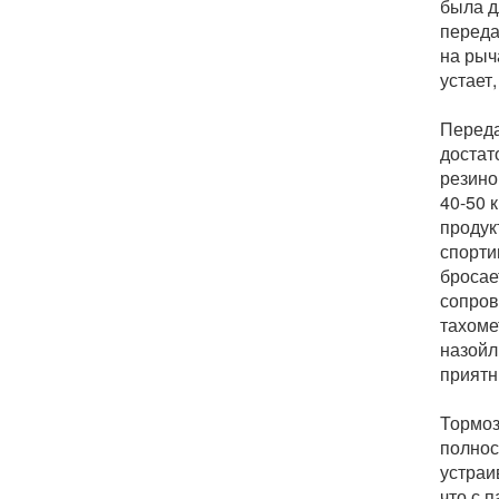
была д
переда
на рыч
устает
Переда
достат
резино
40-50 
продук
спорти
бросае
сопров
тахоме
назойл
приятн
Тормоз
полнос
устраи
что с 