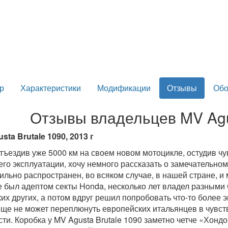
р
Характеристики
Модификации
Отзывы
Обо
Отзывы владельцев MV Agus
sta Brutale 1090, 2013 г
отъездив уже 5000 км на своем новом мотоцикле, остудив 
его эксплуатации, хочу немного рассказать о замечательном
сильно распространен, во всяком случае, в нашей стране, и
 был адептом секты Honda, несколько лет владел разными C
ких других, а потом вдруг решил попробовать что-то более 
еще не может переплюнуть европейских итальянцев в чувств
сти. Коробка у MV Agusta Brutale 1090 заметно четче «Хондов