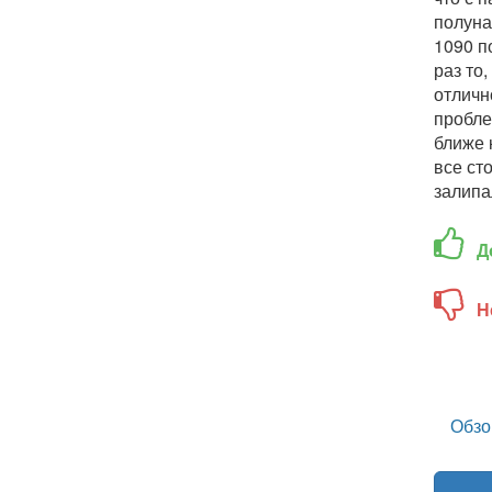
полуна
1090 п
раз то
отличн
пробле
ближе 
все ст
залипа
Д
Н
Обзо