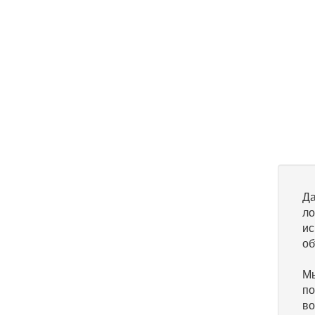
Да
ло
ис
об
Мы
по
во