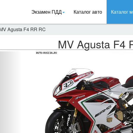
Экзамен ПДД
Каталог авто
Каталог м
MV Agusta F4 RR RC
MV Agusta F4
Назад