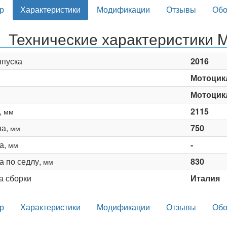
р
Характеристики
Модификации
Отзывы
Обо
Технические характеристики 
ыпуска
2016
Мотоцик
Мотоцик
,
2115
мм
на,
750
мм
а,
-
мм
а по седлу,
830
мм
а сборки
Италия
р
Характеристики
Модификации
Отзывы
Обо