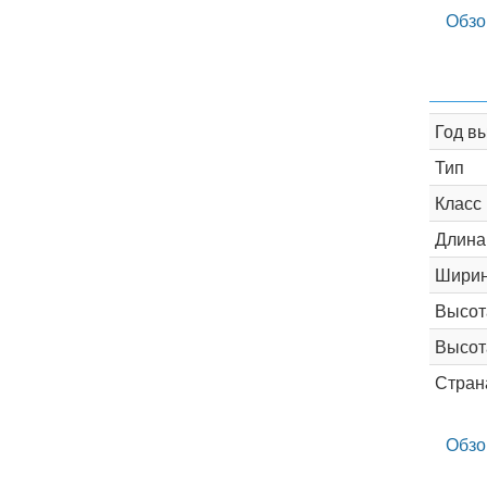
Обзо
Год в
Тип
Класс
Длина
Шири
Высот
Высот
Стран
Обзо