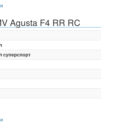
и
MV Agusta F4 RR RC
л
л суперспорт
и