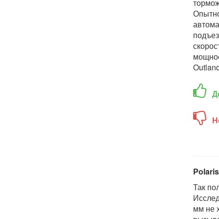
тормож
Опытно
автома
подъез
скорос
мощнос
Outlan
Д
Н
Polari
Так по
Исслед
мм не 