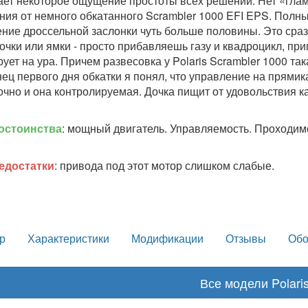
ет некоторое ощущение простоты всех решений. Нет «гламу
ия от немного обкатанного Scrambler 1000 EFI EPS. Полны
ние дроссельной заслонки чуть больше половины. Это сразу 
кочки или ямки - просто прибавляешь газу и квадроцикл, пр
ует на ура. Причем развесовка у Polaris Scrambler 1000 так
нец первого дня обкатки я понял, что управление на прями
очно и она контролируемая. Дочка пищит от удовольствия ка
остоинства
: мощный двигатель. Управляемость. Проходим
едостатки
: привода под этот мотор слишком слабые.
р
Характеристики
Модификации
Отзывы
Обо
Все модели Polari