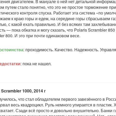
ения двигателем. В мануале о ней нет детальной информац
м путем стало понятно, что это не простое торможение при 
тического контроля спуска. Работает эта система «по умол
жаем к краю горы и едем, на середине горы сбрасываем газ
тью, с какой ехать правильно. И без всяких там захлебыван
ть — пока обкатка и могу сказать, что Polaris Scrambler 85
der 800. И это при почти одинаковом весе.
остоинства
: проходимость. Качество. Надежность. Управл
едостатки
: пока не нашел.
s Scrambler 1000, 2014 г
лучилось, что стал обладателем первого завезённого в Росси
овал весь квадроцикл. Руль немного упирается в пластик. 
хватает. Сзади всё просто и довольно внушительно. Банки 