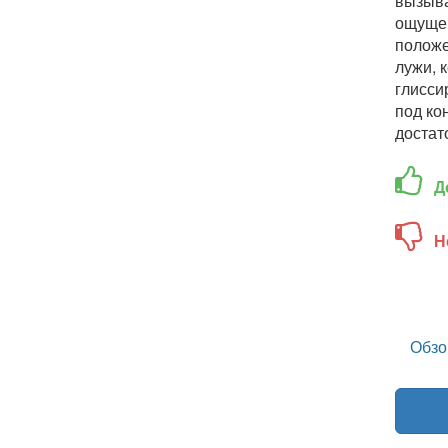
вызыва
ощущен
положе
лужи, 
глиссир
под ко
достат
Д
Н
Обзо