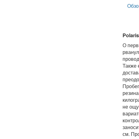
Обзо
Polaris
О перв
рванул
провод
Также 
достав
преодо
Пробег
резина
килогр
не ощу
вариат
контро
заноси
см. Пр