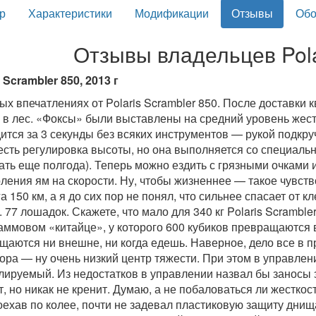
р
Характеристики
Модификации
Отзывы
Обо
Отзывы владельцев Pola
 Scrambler 850, 2013 г
ых впечатлениях от Polaris Scrambler 850. После доставки
 в лес. «Фоксы» были выставлены на средний уровень жестк
ится за 3 секунды без всяких инструментов — рукой подкру
есть регулировка высоты, но она выполняется со специальн
ать еще полгода). Теперь можно ездить с грязными очками 
ления ям на скорости. Ну, чтобы жизненнее — такое чувств
а 150 км, а я до сих пор не понял, что сильнее спасает от
. 77 лошадок. Скажете, что мало для 340 кг Polaris Scramble
аммовом «китайце», у которого 600 кубиков превращаются все
щаются ни внешне, ни когда едешь. Наверное, дело все в 
ора — ну очень низкий центр тяжести. При этом в управлени
лируемый. Из недостатков в управлении назвал бы заносы з
т, но никак не кренит. Думаю, а не побаловаться ли жестко
оехав по колее, почти не задевал пластиковую защиту днища