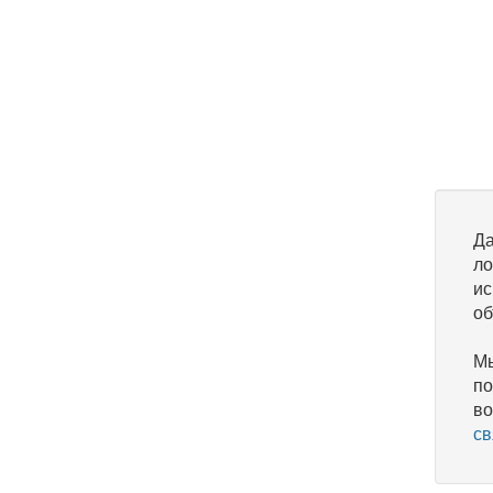
Да
ло
ис
об
Мы
по
во
св