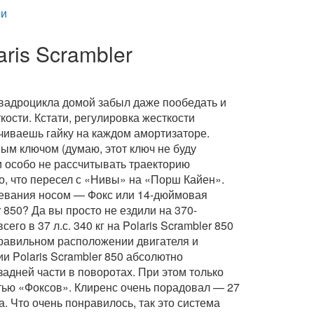
и
ris Scrambler
 квадроцикла домой забыл даже пообедать и
ости. Кстати, регулировка жесткости
чиваешь гайку на каждом амортизаторе.
ым ключом (думаю, этот ключ не буду
и особо не рассчитывать траекторию
о, что пересел с «Нивы» на «Порш Кайен».
 клевания носом — Фокс или 14-дюймовая
r 850? Да вы просто не ездили на 370-
го в 37 л.с. 340 кг на Polaris Scrambler 850
правильном расположении двигателя и
и Polaris Scrambler 850 абсолютно
адней части в поворотах. При этом только
стью «Фоксов». Клиренс очень порадовал — 27
. Что очень понравилось, так это система