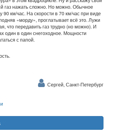
ра» в этом квадроцикле. Ну и расскажу свои
й газ нажать сложно. Но можно. Обычное
90 км/час. На скорости в 70 км/час при виде
иподняв «морду», проглатывает всё это. Лужи
ая, что передавить газ трудно (но можно). И
ках один в один снегоходное. Мощности
таться с папой.
ость.
Сергей, Санкт-Петербург
и
s