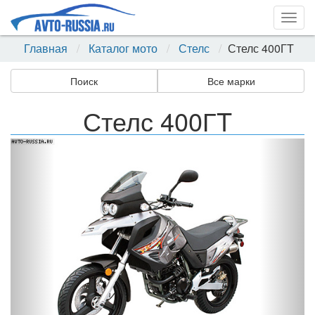
Togg
navig
Главная
Каталог мото
Стелс
Стелс 400ГT
Поиск
Все марки
Стелс 400ГT
Назад
Впер