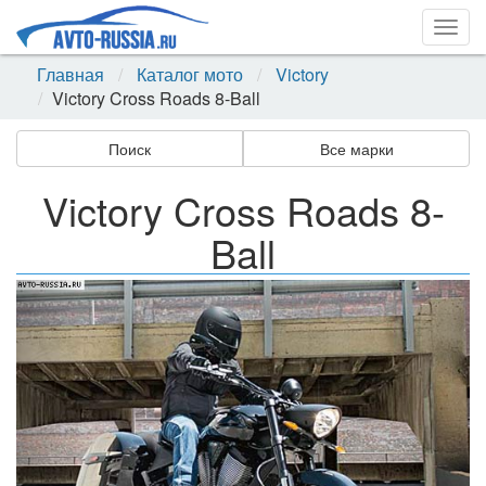
Togg
navig
Главная
Каталог мото
Victory
Victory Cross Roads 8-Ball
Поиск
Все марки
Victory Cross Roads 8-
Ball
Назад
Впер