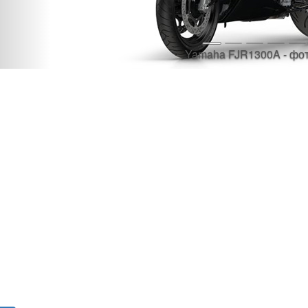
Yamaha FJR1300A - фот