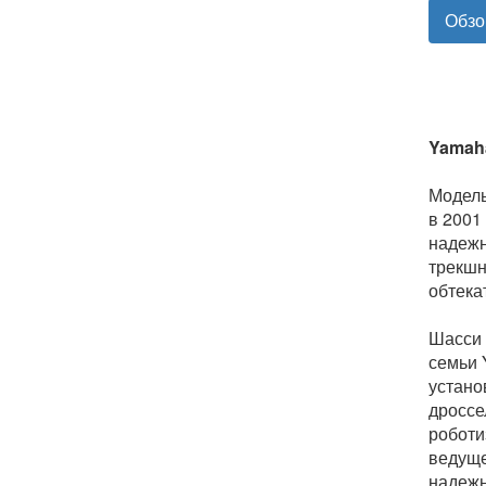
Обзо
Yamah
Модель
в 2001
надежн
трекшн
обтека
Шасси 
семьи 
устано
дроссе
роботи
ведуще
надежн