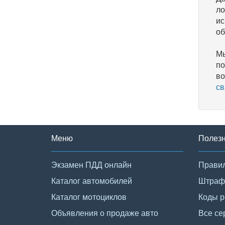
ло
ис
об
Мы
по
во
св
Меню
Полез
Экзамен ПДД онлайн
Правил
Каталог автомобилей
Штраф
Каталог мотоциклов
Коды р
Объявления о продаже авто
Все се