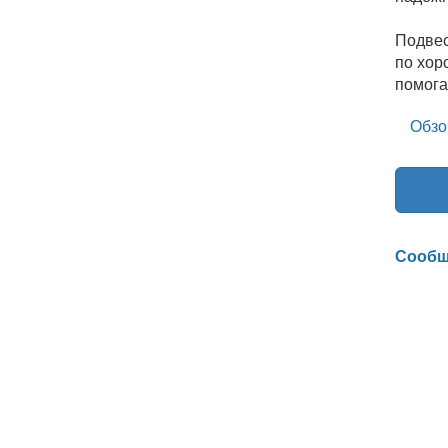
Подвес
по хор
помога
Обзо
Сообщ