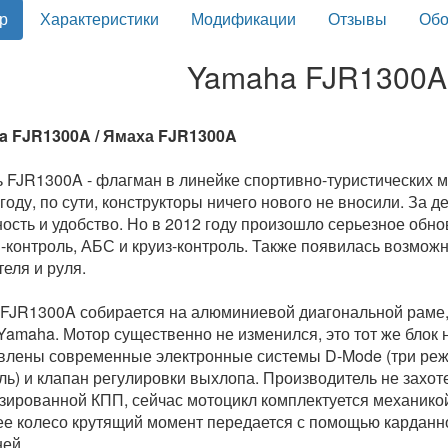
р
Характеристики
Модификации
Отзывы
Обо
Yamaha FJR1300A 
a FJR1300A / Ямаха FJR1300A
 FJR1300A - флагман в линейке спортивно-туристических 
 году, по сути, конструкторы ничего нового не вносили. За 
ость и удобство. Но в 2012 году произошло серьезное обн
-контроль, АБС и круиз-контроль. Также появилась возможн
теля и руля.
FJR1300A собирается на алюминиевой диагональной раме, 
Yamaha. Мотор существенно не изменился, это тот же блок н
влены современные электронные системы D-Mode (три реж
ль) и клапан регулировки выхлопа. Производитель не захот
зированной КПП, сейчас мотоцикл комплектуется механикой
е колесо крутящий момент передается с помощью карданног
ей.