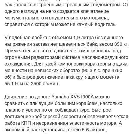
бак-капля со встроенным стрелочным спидометром. От
одного взгляда на него создается впечатление
монументального и внушительного мотоцикла,
справиться с которым может не каждый водитель.
V-подобная двойка с объемом 1,9 литра без лишнего
напряжения заставляет шевелиться байк, весом 350 кг.
Примечательно, что в двигателе замаскирована под
огромными радиаторами система масляно-воздушного
охлаждения. Для такой компоновки характерны отдача
мощности на невысоких оборотах (90.3 л.с. при 4750
об) и быстрое достижение пика крутящего момента
55.1 Н·м на 2500 об/мин.
Движение по дороге Yamaha XVS1900A можно
сравнить с плывущим большим кораблем, настолько
плавно и уверенно он соблюдает курс. Быстрое
достижение крейсерской скорости обеспечивает четкая
работа КПП и несравненная эластичность мотора. А
экономный расход топлива, около 5-6 литров,