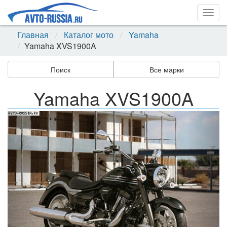
Togg
navig
Главная
Каталог мото
Yamaha
Yamaha XVS1900A
Поиск
Все марки
Yamaha XVS1900A
Назад
Впер