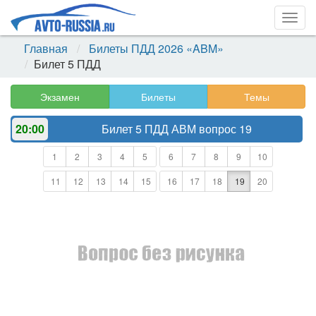
Togg
navig
Главная
Билеты ПДД 2026 «ABM»
Билет 5 ПДД
Экзамен
Билеты
Темы
20:00
Билет 5 ПДД АВМ
вопрос 19
1
2
3
4
5
6
7
8
9
10
11
12
13
14
15
16
17
18
19
20