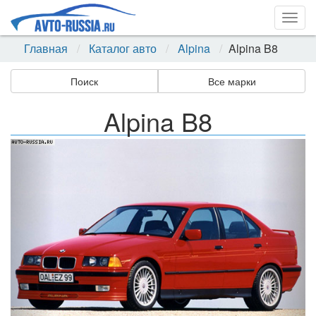
Togg
navig
Главная
Каталог авто
Alpina
Alpina B8
Поиск
Все марки
Alpina B8
Назад
Впер