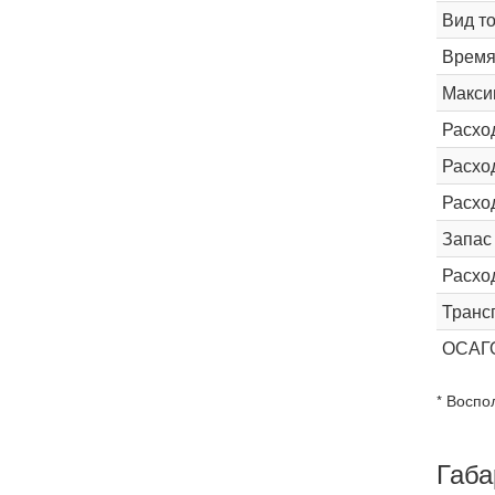
Вид т
Время 
Макси
Расхо
Расход
Расхо
Запас
Расхо
Транс
ОСАГ
* Воспо
Габа