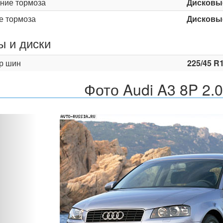
ние тормоза
Дисковы
е тормоза
Дисковы
 и диски
р шин
225/45 R
Фото Audi A3 8P 2.
Назад