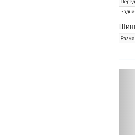
Перед
Задни
Шины
Разме