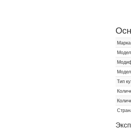
Осн
Марка
Модел
Модиф
Модел
Тип ку
Колич
Колич
Стран
Эксп