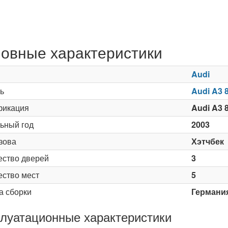
овные характеристики
Audi
ь
Audi A3 
икация
Audi A3 8
ьный год
2003
зова
Хэтчбек
ество дверей
3
ество мест
5
а сборки
Германи
луатационные характеристики