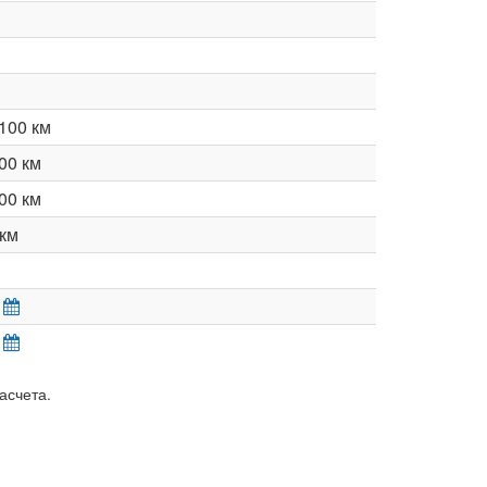
100 км
00 км
00 км
км
асчета.