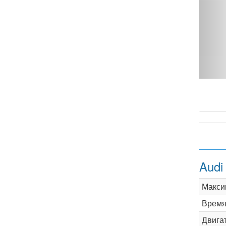
I MT - фото 1
Audi
Макси
Время 
Двига