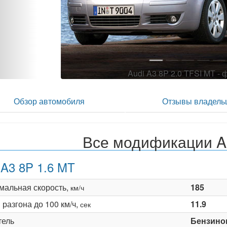
Audi A3 8P 2.0 TFSI MT - 
Обзор автомобиля
Отзывы владель
Все модификации A
 A3 8P 1.6 MT
мальная скорость,
185
км/ч
разгона до 100 км/ч,
11.9
сек
тель
Бензино