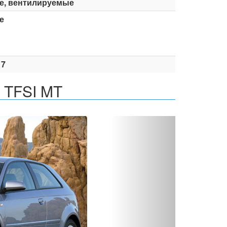
е, вентилируемые
е
17
0 TFSI MT
Вперед