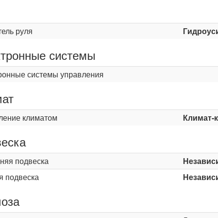
ь
тель руля
Гидроус
тронные системы
ронные системы управления
мат
ление климатом
Климат-
еска
няя подвеска
Независ
я подвеска
Независ
оза