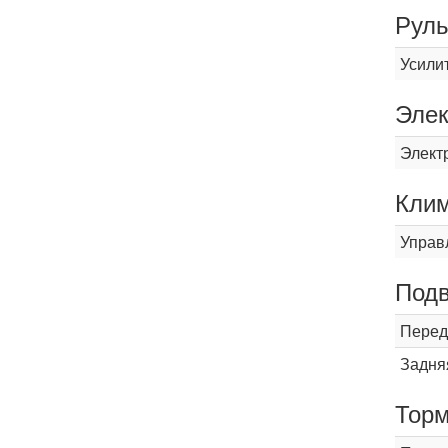
Рул
Усили
Элек
Элект
Кли
Управ
Подв
Перед
Задня
Торм