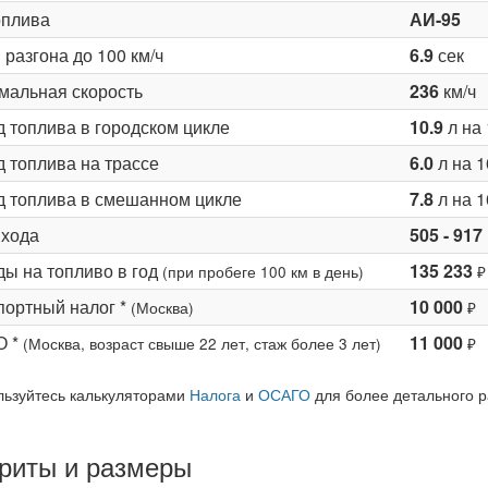
оплива
АИ-95
разгона до 100 км/ч
6.9
сек
мальная скорость
236
км/ч
д топлива в городском цикле
10.9
л на 
 топлива на трассе
6.0
л на 1
д топлива в смешанном цикле
7.8
л на 1
 хода
505 - 917
ды на топливо в год
135 233
(при пробеге 100 км в день)
₽
портный налог *
10 000
(Москва)
₽
О *
11 000
(Москва, возраст свыше 22 лет, стаж более 3 лет)
₽
льзуйтесь калькуляторами
Налога
и
ОСАГО
для более детального р
риты и размеры