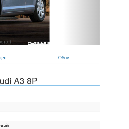
фото 2
цев
Обои
udi A3 8P
вый