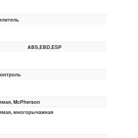
илитель
ABS,EBD,ESP
контроль
имая, McPherson
имая, многорычажная