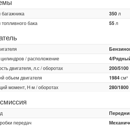
емы
 багажника
350
л
 топливного бака
55
л
атель
вигателя
Бензино
 цилиндров / расположение
4/Рядны
ть двигателя, л.с / оборотах
200/5100
ий объем двигателя
1984
см³
ий момент, Н·м / оборотах
280/1800
смиссия
д
Передни
оробки передач
Механиче