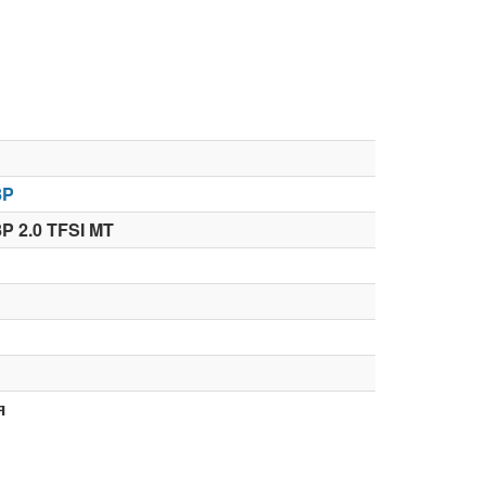
8P
P 2.0 TFSI MT
я