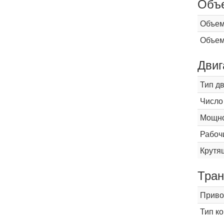
Объ
Объем
Объем
Двиг
Тип д
Число
Мощнос
Рабоч
Крутящ
Тран
Приво
Тип к