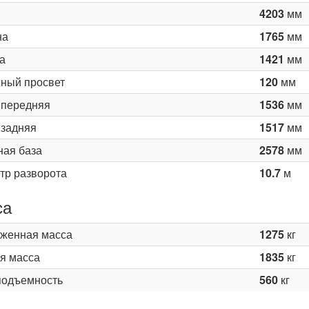
4203
мм
на
1765
мм
а
1421
мм
ный просвет
120
мм
 передняя
1536
мм
 задняя
1517
мм
ная база
2578
мм
тр разворота
10.7
м
са
женная масса
1275
кг
я масса
1835
кг
подъемность
560
кг