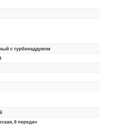
вый с турбонаддувом
й
й
ская, 6 передач