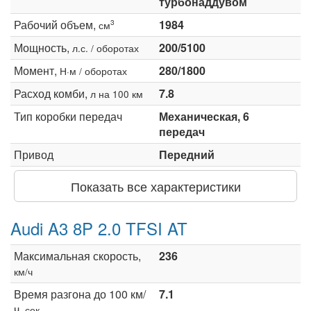
турбонаддувом
Рабочий объем,
1984
3
см
Мощность,
200/5100
л.с. / оборотах
Момент,
280/1800
Н·м / оборотах
Расход комби,
7.8
л на 100 км
Тип коробки передач
Механическая, 6
передач
Привод
Передний
Показать все характеристики
Audi A3 8P 2.0 TFSI AT
Максимальная скорость,
236
км/ч
Время разгона до 100 км/
7.1
ч,
сек