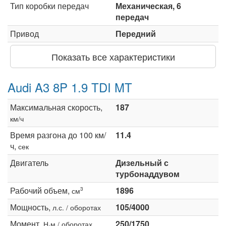
Тип коробки передач
Механическая, 6
передач
Привод
Передний
Показать все характеристики
Audi A3 8P 1.9 TDI MT
Максимальная скорость,
187
км/ч
Время разгона до 100 км/
11.4
ч,
сек
Двигатель
Дизельный с
турбонаддувом
Рабочий объем,
1896
3
см
Мощность,
105/4000
л.с. / оборотах
Момент,
250/1750
Н·м / оборотах