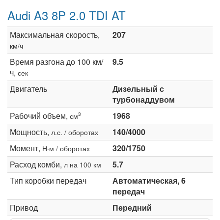
Audi A3 8P 2.0 TDI AT
Максимальная скорость,
207
км/ч
Время разгона до 100 км/
9.5
ч,
сек
Двигатель
Дизельный с
турбонаддувом
Рабочий объем,
1968
3
см
Мощность,
140/4000
л.с. / оборотах
Момент,
320/1750
Н·м / оборотах
Расход комби,
5.7
л на 100 км
Тип коробки передач
Автоматическая, 6
передач
Привод
Передний