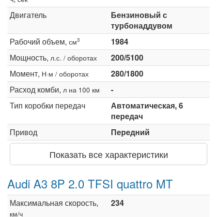
Двигатель
Бензиновый с
турбонаддувом
Рабочий объем,
1984
3
см
Мощность,
200/5100
л.с. / оборотах
Момент,
280/1800
Н·м / оборотах
Расход комби,
-
л на 100 км
Тип коробки передач
Автоматическая, 6
передач
Привод
Передний
Показать все характеристики
Audi A3 8P 2.0 TFSI quattro MT
Максимальная скорость,
234
км/ч