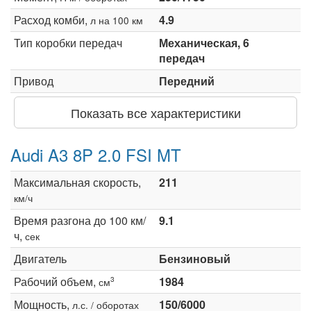
Расход комби,
4.9
л на 100 км
Тип коробки передач
Механическая, 6
передач
Привод
Передний
Показать все характеристики
Audi A3 8P 2.0 FSI MT
Максимальная скорость,
211
км/ч
Время разгона до 100 км/
9.1
ч,
сек
Двигатель
Бензиновый
Рабочий объем,
1984
3
см
Мощность,
150/6000
л.с. / оборотах