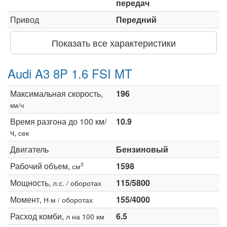
передач
Привод
Передний
Показать все характеристики
Audi A3 8P 1.6 FSI MT
Максимальная скорость,
196
км/ч
Время разгона до 100 км/
10.9
ч,
сек
Двигатель
Бензиновый
Рабочий объем,
1598
3
см
Мощность,
115/5800
л.с. / оборотах
Момент,
155/4000
Н·м / оборотах
Расход комби,
6.5
л на 100 км