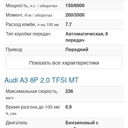
Мощность,
150/6000
л.с. / оборотах
Момент,
200/3500
Н·м / оборотах
Расход комби,
7.7
л на 100 км
Тип коробки передач
Автоматическая, 6
передач
Привод
Передний
Показать все характеристики
Audi A3 8P 2.0 TFSI MT
Максимальная скорость,
236
км/ч
Время разгона до 100 км/
6.9
ч,
сек
Двигатель
Бензиновый с