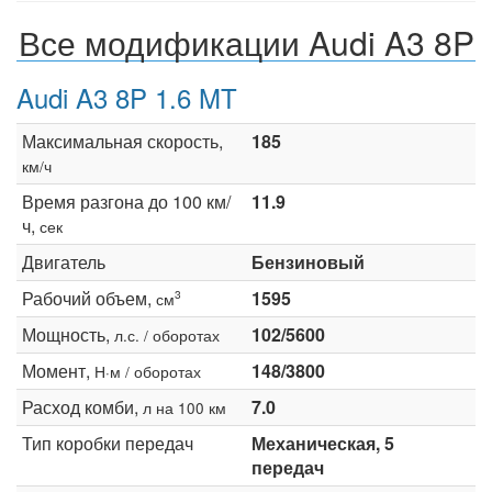
Все модификации Audi A3 8P
Audi A3 8P 1.6 MT
Максимальная скорость,
185
км/ч
Время разгона до 100 км/
11.9
ч,
сек
Двигатель
Бензиновый
Рабочий объем,
1595
3
см
Мощность,
102/5600
л.с. / оборотах
Момент,
148/3800
Н·м / оборотах
Расход комби,
7.0
л на 100 км
Тип коробки передач
Механическая, 5
передач