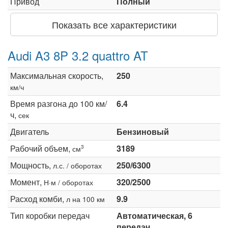
Привод
Полный
Показать все характеристики
Audi A3 8P 3.2 quattro AT
Максимальная скорость,
250
км/ч
Время разгона до 100 км/
6.4
ч,
сек
Двигатель
Бензиновый
Рабочий объем,
3189
3
см
Мощность,
250/6300
л.с. / оборотах
Момент,
320/2500
Н·м / оборотах
Расход комби,
9.9
л на 100 км
Тип коробки передач
Автоматическая, 6
передач