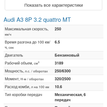
Показать все характеристики
Audi A3 8P 3.2 quattro MT
Максимальная скорость,
250
км/ч
Время разгона до 100 км/
6.5
ч,
сек
Двигатель
Бензиновый
Рабочий объем,
3189
3
см
Мощность,
250/6300
л.с. / оборотах
Момент,
320/2500
Н·м / оборотах
Расход комби,
10.6
л на 100 км
Тип коробки передач
Механическая, 6
передач