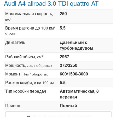
Audi A4 allroad 3.0 TDI quattro AT
Максимальная скорость,
250
км/ч
Время разгона до 100 км/
5.5
ч,
сек
Двигатель
Дизельный с
турбонаддувом
Рабочий объем,
2967
3
см
Мощность,
272/3250
л.с. / оборотах
Момент,
600/1500-3000
Н·м / оборотах
Расход комби,
5.5
л на 100 км
Тип коробки передач
Автоматическая, 8
передач
Привод
Полный