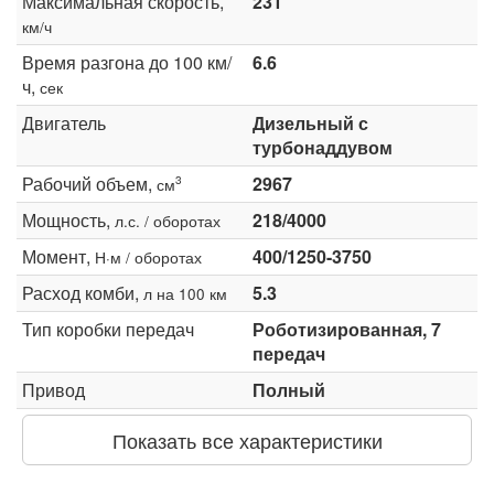
Максимальная скорость,
231
км/ч
Время разгона до 100 км/
6.6
ч,
сек
Двигатель
Дизельный с
турбонаддувом
Рабочий объем,
2967
3
см
Мощность,
218/4000
л.с. / оборотах
Момент,
400/1250-3750
Н·м / оборотах
Расход комби,
5.3
л на 100 км
Тип коробки передач
Роботизированная, 7
передач
Привод
Полный
Показать все характеристики