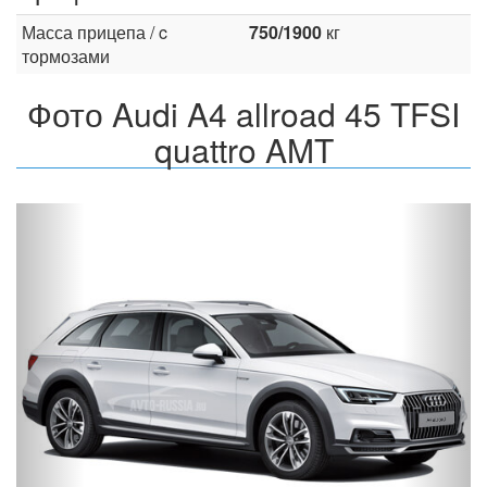
Масса прицепа / c
750/1900
кг
тормозами
Фото Audi A4 allroad 45 TFSI
quattro AMT
Назад
Впер