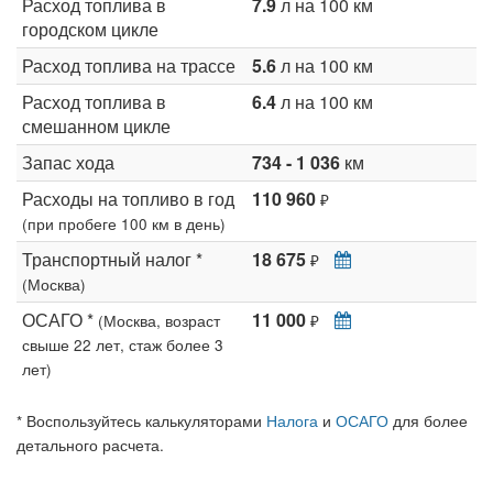
Расход топлива в
7.9
л на 100 км
городском цикле
Расход топлива на трассе
5.6
л на 100 км
Расход топлива в
6.4
л на 100 км
смешанном цикле
Запас хода
734 - 1 036
км
Расходы на топливо в год
110 960
₽
(при пробеге 100 км в день)
Транспортный налог *
18 675
₽
(Москва)
ОСАГО *
11 000
(Москва, возраст
₽
свыше 22 лет, стаж более 3
лет)
* Воспользуйтесь калькуляторами
Налога
и
ОСАГО
для более
детального расчета.