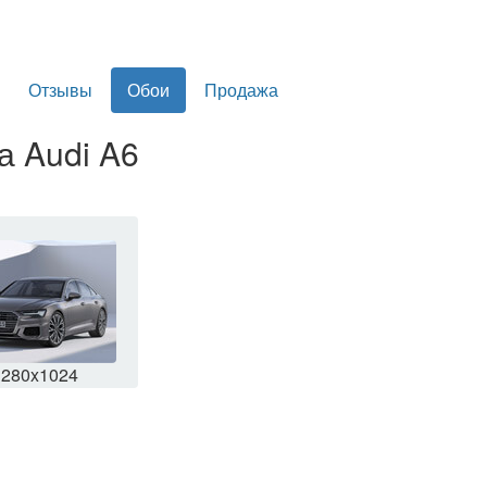
Отзывы
Обои
Продажа
а Audi A6
1280x1024