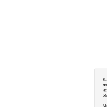
Да
ло
ис
об
Мы