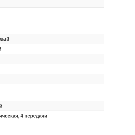
вый
й
й
ческая, 4 передачи