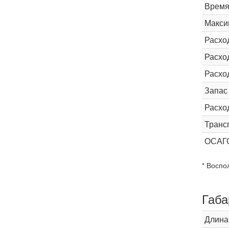
Время 
Макси
Расхо
Расход
Расхо
Запас
Расхо
Транс
ОСАГ
* Воспо
Габа
Длина