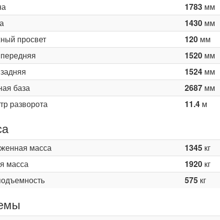
на
1783
мм
а
1430
мм
ный просвет
120
мм
 передняя
1520
мм
 задняя
1524
мм
ная база
2687
мм
тр разворота
11.4
м
са
женная масса
1345
кг
я масса
1920
кг
подъемность
575
кг
емы