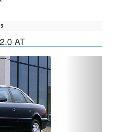
15
2.0 AT
Вперед