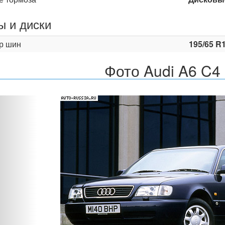
 и диски
р шин
195/65 R
Фото Audi A6 C4 
Назад