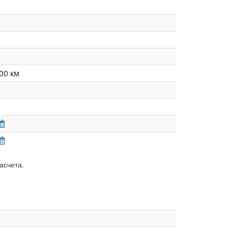
00 км
асчета.