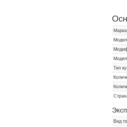
Осн
Марка
Модел
Модиф
Модел
Тип ку
Колич
Колич
Стран
Эксп
Вид т