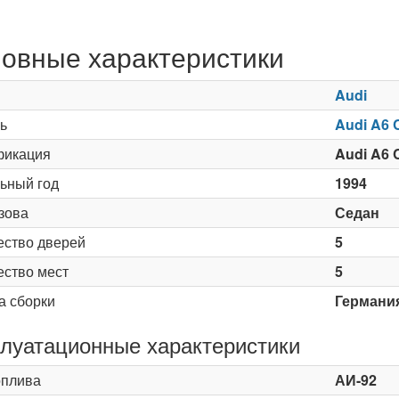
овные характеристики
Audi
ь
Audi A6 
икация
Audi A6 
ьный год
1994
зова
Седан
ество дверей
5
ество мест
5
а сборки
Германи
луатационные характеристики
оплива
АИ-92