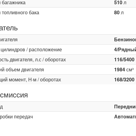
 багажника
510
л
 топливного бака
80
л
атель
вигателя
Бензино
 цилиндров / расположение
4/Рядны
ть двигателя, л.с / оборотах
116/5400
ий объем двигателя
1984
см³
ий момент, Н·м / оборотах
168/3200
смиссия
д
Передни
оробки передач
Автомати
ь