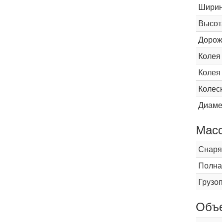
Шири
Высот
Дорож
Колея
Колея
Колес
Диаме
Мас
Снаря
Полна
Грузо
Объ