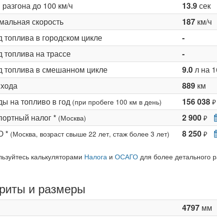
разгона до 100 км/ч
13.9
сек
мальная скорость
187
км/ч
д топлива в городском цикле
-
 топлива на трассе
-
д топлива в смешанном цикле
9.0
л на 1
 хода
889
км
ды на топливо в год
156 038
(при пробеге 100 км в день)
₽
портный налог *
2 900
(Москва)
₽
О *
8 250
(Москва, возраст свыше 22 лет, стаж более 3 лет)
₽
льзуйтесь калькуляторами
Налога
и
ОСАГО
для более детального р
риты и размеры
4797
мм