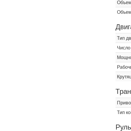
Объем
Объем
Двиг
Тип д
Число
Мощнос
Рабоч
Крутящ
Тран
Приво
Тип к
Рул