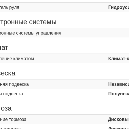
тель руля
Гидроус
тронные системы
ронные системы управления
мат
ление климатом
Климат-
еска
няя подвеска
Независ
я подвеска
Полунез
оза
ние тормоза
Дисковы
е тормоза
Дисковы