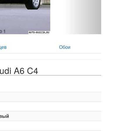
то 2
цев
Обои
udi A6 C4
вый