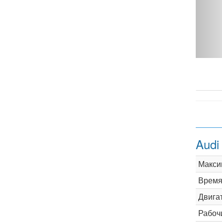
T - фото 1
Audi
Макси
Время 
Двига
Рабоч