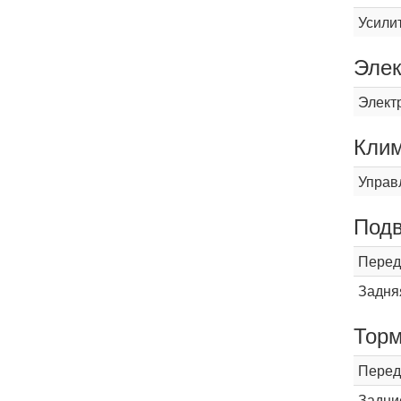
Усили
Элек
Элект
Кли
Управ
Подв
Перед
Задня
Торм
Перед
Задни