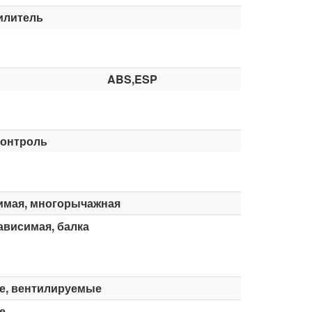
илитель
ABS,ESP
контроль
имая, многорычажная
ависимая, балка
е, вентилируемые
е