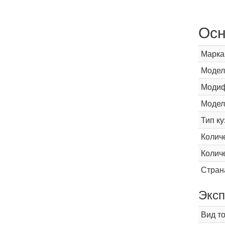
Осн
Марка
Модел
Модиф
Модел
Тип ку
Колич
Колич
Стран
Эксп
Вид т