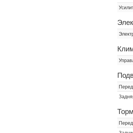
Усили
Элек
Элект
Кли
Управ
Подв
Перед
Задня
Торм
Перед
Задни