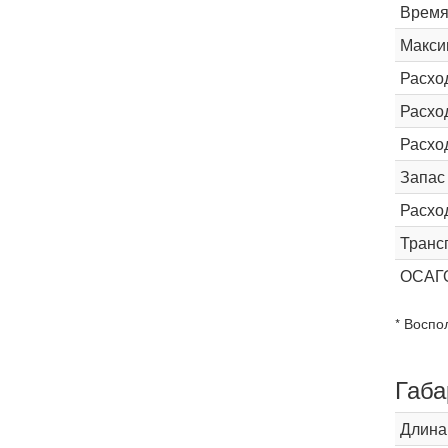
Время 
Макси
Расхо
Расход
Расхо
Запас
Расхо
Транс
ОСАГ
* Воспо
Габа
Длина