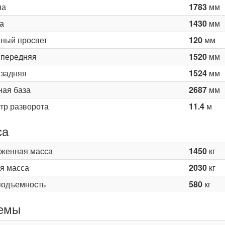
на
1783
мм
а
1430
мм
ный просвет
120
мм
 передняя
1520
мм
 задняя
1524
мм
ная база
2687
мм
тр разворота
11.4
м
са
женная масса
1450
кг
я масса
2030
кг
подъемность
580
кг
емы