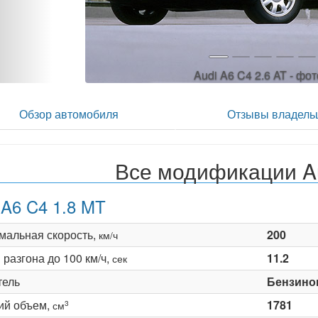
Audi A6 C4 2.6 AT - фо
Обзор автомобиля
Отзывы владель
Все модификации A
 A6 C4 1.8 MT
мальная скорость,
200
км/ч
разгона до 100 км/ч,
11.2
сек
тель
Бензино
ий объем,
1781
3
см