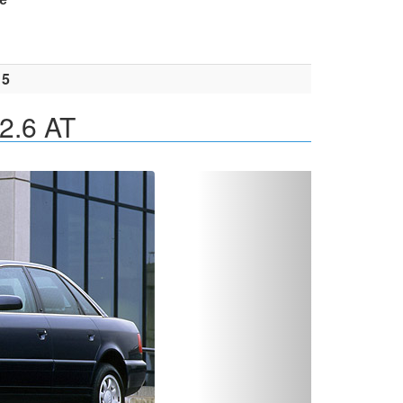
15
2.6 AT
Вперед