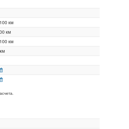
100 км
00 км
100 км
км
асчета.