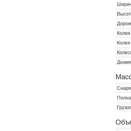
Шири
Высот
Дорож
Колея
Колея
Колес
Диаме
Мас
Снаря
Полна
Грузо
Объ