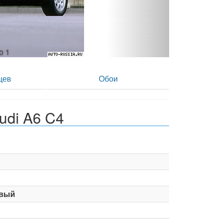
то 2
цев
Обои
udi A6 C4
вый