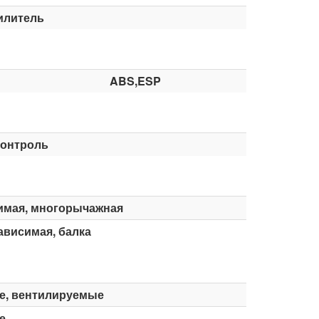
илитель
ABS,ESP
контроль
имая, многорычажная
ависимая, балка
е, вентилируемые
е