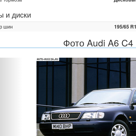
 и диски
р шин
195/65 R
Фото Audi A6 C4 
Назад