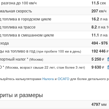
разгона до 100 км/ч
11.5
сек
мальная скорость
207
км/ч
д топлива в городском цикле
16.2
л на 
 топлива на трассе
8.2
л на 1
д топлива в смешанном цикле
11.1
л на 
 хода
494 - 976
ды на топливо в год
192 446
(при пробеге 100 км в день)
₽
портный налог *
5 250
(Москва)
₽
О *
9 630
(Москва, возраст свыше 22 лет, стаж более 3 лет)
₽
льзуйтесь калькуляторами
Налога
и
ОСАГО
для более детального р
риты и размеры
4797
мм