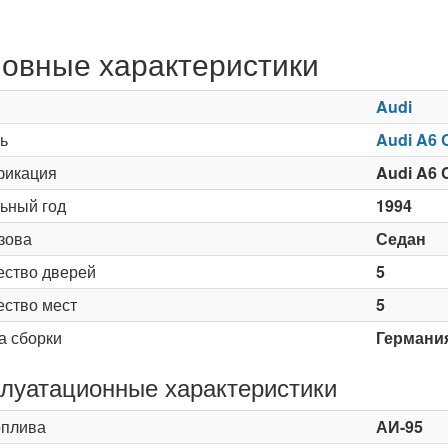
овные характеристики
Audi
ь
Audi A6 
икация
Audi A6 
ьный год
1994
зова
Седан
ество дверей
5
ество мест
5
а сборки
Германи
луатационные характеристики
оплива
АИ-95