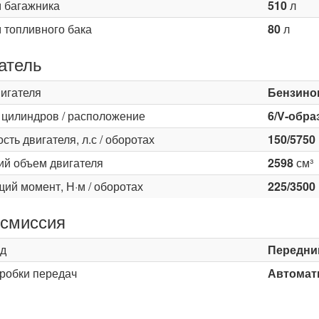
 багажника
510
л
 топливного бака
80
л
атель
вигателя
Бензино
 цилиндров / расположение
6/V-обра
ть двигателя, л.с / оборотах
150/5750
ий объем двигателя
2598
см³
ий момент, Н·м / оборотах
225/3500
смиссия
д
Передни
оробки передач
Автомати
ь