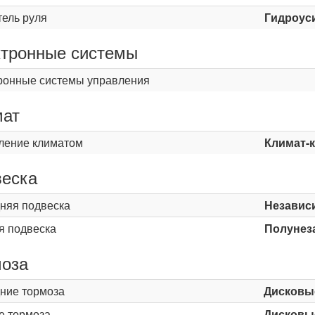
тель руля
Гидроус
тронные системы
ронные системы управления
мат
ление климатом
Климат-
еска
няя подвеска
Независ
я подвеска
Полунез
оза
ние тормоза
Дисковы
е тормоза
Дисковы