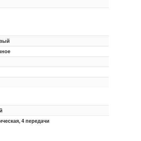
вый
зное
й
ческая, 4 передачи