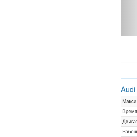
T - фото 1
Audi
Макси
Время 
Двига
Рабоч