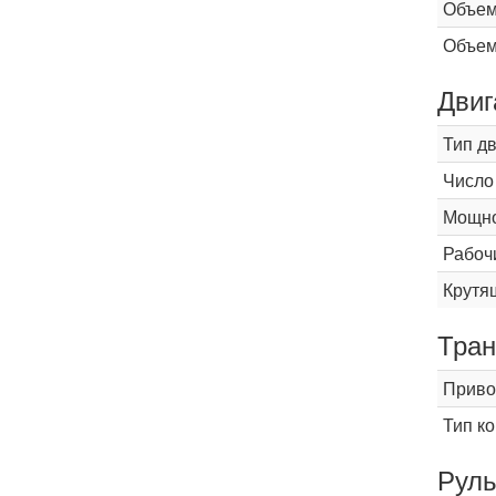
Объем
Объем
Двиг
Тип д
Число
Мощнос
Рабоч
Крутящ
Тран
Приво
Тип к
Рул