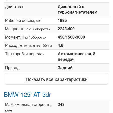
Двигатель
Дизельный с
турбонагнетателем
Рабочий объем,
1995
3
см
Мощность,
224/4400
л.с. / оборотах
Момент,
450/1500-3000
Н·м / оборотах
Расход комби,
4.6
л на 100 км
Тип коробки передач
Автоматическая, 8
передач
Привод
Задний
Показать все характеристики
BMW 125i AT 3dr
Максимальная скорость,
243
км/ч