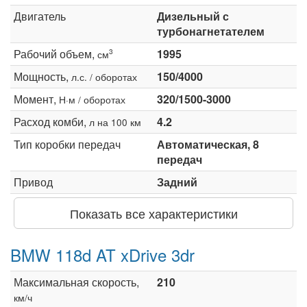
Двигатель
Дизельный с
турбонагнетателем
Рабочий объем,
1995
3
см
Мощность,
150/4000
л.с. / оборотах
Момент,
320/1500-3000
Н·м / оборотах
Расход комби,
4.2
л на 100 км
Тип коробки передач
Автоматическая, 8
передач
Привод
Задний
Показать все характеристики
BMW 118d AT xDrive 3dr
Максимальная скорость,
210
км/ч