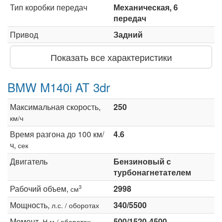
Тип коробки передач
Механическая, 6
передач
Привод
Задний
Показать все характеристики
BMW M140i AT 3dr
Максимальная скорость,
250
км/ч
Время разгона до 100 км/
4.6
ч,
сек
Двигатель
Бензиновый с
турбонагнетателем
Рабочий объем,
2998
3
см
Мощность,
340/5500
л.с. / оборотах
Момент,
500/1520-4500
Н·м / оборотах