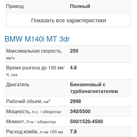
Привод
Полный
Показать все характеристики
BMW M140i MT 3dr
Максимальная скорость,
250
км/ч
Время разгона до 100 км/
4.8
ч,
сек
Двигатель
Бензиновый с
турбонагнетателем
Рабочий объем,
2998
3
см
Мощность,
340/5500
л.с. / оборотах
Момент,
500/1520-4500
Н·м / оборотах
Расход комби,
7.8
л на 100 км