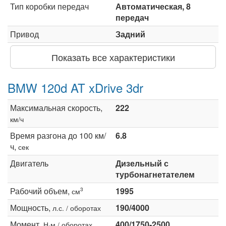
Тип коробки передач
Автоматическая, 8
передач
Привод
Задний
Показать все характеристики
BMW 120d AT xDrive 3dr
Максимальная скорость,
222
км/ч
Время разгона до 100 км/
6.8
ч,
сек
Двигатель
Дизельный с
турбонагнетателем
Рабочий объем,
1995
3
см
Мощность,
190/4000
л.с. / оборотах
Момент,
400/1750-2500
Н·м / оборотах