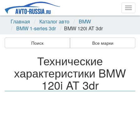
Togg
navig
Главная
Каталог авто
BMW
BMW 1-series 3dr
BMW 120i AT 3dr
Поиск
Все марки
Технические
характеристики BMW
120i AT 3dr