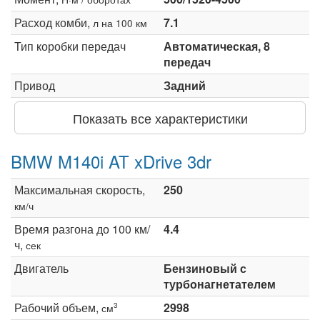
Расход комби,
7.1
л на 100 км
Тип коробки передач
Автоматическая, 8
передач
Привод
Задний
Показать все характеристики
BMW M140i AT xDrive 3dr
Максимальная скорость,
250
км/ч
Время разгона до 100 км/
4.4
ч,
сек
Двигатель
Бензиновый с
турбонагнетателем
Рабочий объем,
2998
3
см