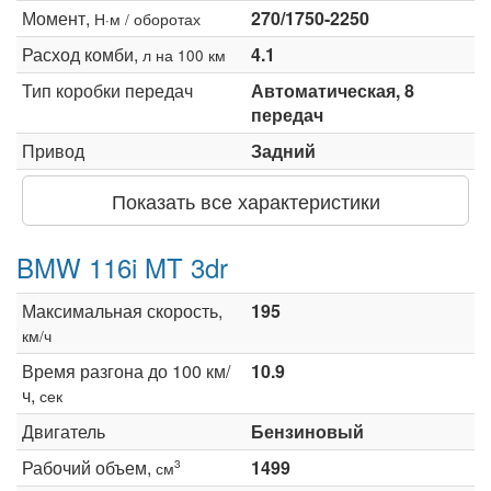
Момент,
270/1750-2250
Н·м / оборотах
Расход комби,
4.1
л на 100 км
Тип коробки передач
Автоматическая, 8
передач
Привод
Задний
Показать все характеристики
BMW 116i MT 3dr
Максимальная скорость,
195
км/ч
Время разгона до 100 км/
10.9
ч,
сек
Двигатель
Бензиновый
Рабочий объем,
1499
3
см