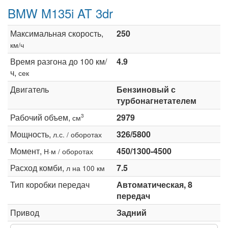
BMW M135i AT 3dr
Максимальная скорость,
250
км/ч
Время разгона до 100 км/
4.9
ч,
сек
Двигатель
Бензиновый с
турбонагнетателем
Рабочий объем,
2979
3
см
Мощность,
326/5800
л.с. / оборотах
Момент,
450/1300-4500
Н·м / оборотах
Расход комби,
7.5
л на 100 км
Тип коробки передач
Автоматическая, 8
передач
Привод
Задний