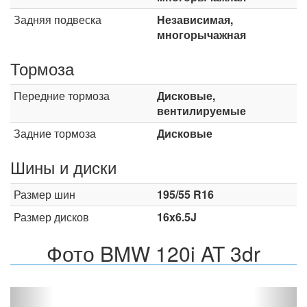
Задняя подвеска
Независимая,
многорычажная
Тормоза
Передние тормоза
Дисковые,
вентилируемые
Задние тормоза
Дисковые
Шины и диски
Размер шин
195/55 R16
Размер дисков
16x6.5J
Фото BMW 120i AT 3dr
Назад
Впер