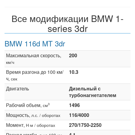
Все модификации BMW 1-
series 3dr
BMW 116d MT 3dr
Максимальная скорость,
200
км/ч
Время разгона до 100 км/
10.3
ч,
сек
Двигатель
Дизельный с
турбонагнетателем
Рабочий объем,
1496
3
см
Мощность,
116/4000
л.с. / оборотах
Момент,
270/1750-2250
Н·м / оборотах
Расход комби,
4.1
л на 100 км