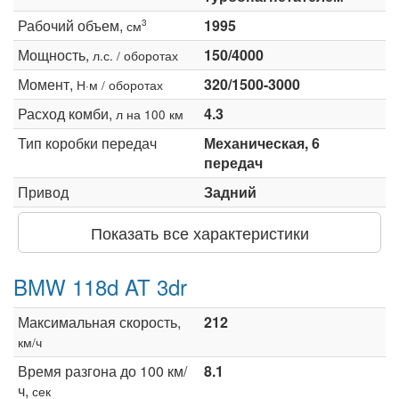
Рабочий объем,
1995
3
см
Мощность,
150/4000
л.с. / оборотах
Момент,
320/1500-3000
Н·м / оборотах
Расход комби,
4.3
л на 100 км
Тип коробки передач
Механическая, 6
передач
Привод
Задний
Показать все характеристики
BMW 118d AT 3dr
Максимальная скорость,
212
км/ч
Время разгона до 100 км/
8.1
ч,
сек