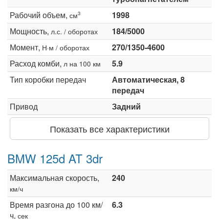
Рабочий объем,
1998
3
см
Мощность,
184/5000
л.с. / оборотах
Момент,
270/1350-4600
Н·м / оборотах
Расход комби,
5.9
л на 100 км
Тип коробки передач
Автоматическая, 8
передач
Привод
Задний
Показать все характеристики
BMW 125d AT 3dr
Максимальная скорость,
240
км/ч
Время разгона до 100 км/
6.3
ч,
сек