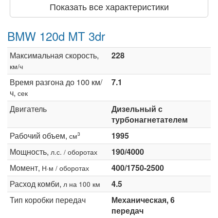
Показать все характеристики
BMW 120d MT 3dr
Максимальная скорость,
228
км/ч
Время разгона до 100 км/
7.1
ч,
сек
Двигатель
Дизельный с
турбонагнетателем
Рабочий объем,
1995
3
см
Мощность,
190/4000
л.с. / оборотах
Момент,
400/1750-2500
Н·м / оборотах
Расход комби,
4.5
л на 100 км
Тип коробки передач
Механическая, 6
передач