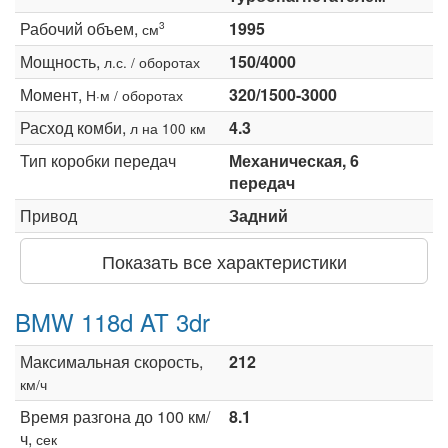
Рабочий объем,
1995
3
см
Мощность,
150/4000
л.с. / оборотах
Момент,
320/1500-3000
Н·м / оборотах
Расход комби,
4.3
л на 100 км
Тип коробки передач
Механическая, 6
передач
Привод
Задний
Показать все характеристики
BMW 118d AT 3dr
Максимальная скорость,
212
км/ч
Время разгона до 100 км/
8.1
ч,
сек