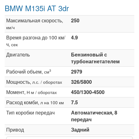
BMW M135i AT 3dr
Максимальная скорость,
250
км/ч
Время разгона до 100 км/
4.9
ч,
сек
Двигатель
Бензиновый с
турбонагнетателем
Рабочий объем,
2979
3
см
Мощность,
326/5800
л.с. / оборотах
Момент,
450/1300-4500
Н·м / оборотах
Расход комби,
7.5
л на 100 км
Тип коробки передач
Автоматическая, 8
передач
Привод
Задний