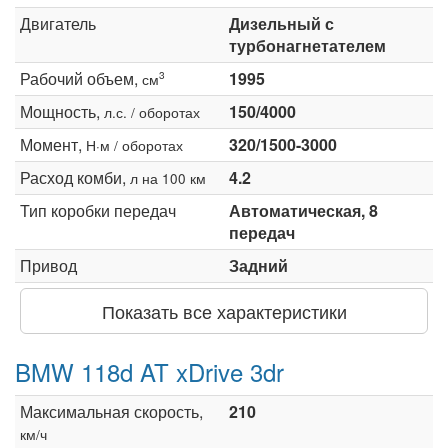
Двигатель
Дизельный с
турбонагнетателем
Рабочий объем,
1995
3
см
Мощность,
150/4000
л.с. / оборотах
Момент,
320/1500-3000
Н·м / оборотах
Расход комби,
4.2
л на 100 км
Тип коробки передач
Автоматическая, 8
передач
Привод
Задний
Показать все характеристики
BMW 118d AT xDrive 3dr
Максимальная скорость,
210
км/ч