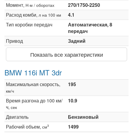
Момент,
270/1750-2250
Н·м / оборотах
Расход комби,
4.1
л на 100 км
Тип коробки передач
Автоматическая, 8
передач
Привод
Задний
Показать все характеристики
BMW 116i MT 3dr
Максимальная скорость,
195
км/ч
Время разгона до 100 км/
10.9
ч,
сек
Двигатель
Бензиновый
Рабочий объем,
1499
3
см