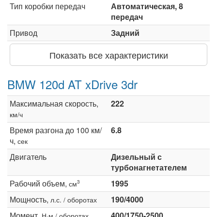
Тип коробки передач
Автоматическая, 8
передач
Привод
Задний
Показать все характеристики
BMW 120d AT xDrive 3dr
Максимальная скорость,
222
км/ч
Время разгона до 100 км/
6.8
ч,
сек
Двигатель
Дизельный с
турбонагнетателем
Рабочий объем,
1995
3
см
Мощность,
190/4000
л.с. / оборотах
Момент,
400/1750-2500
Н·м / оборотах