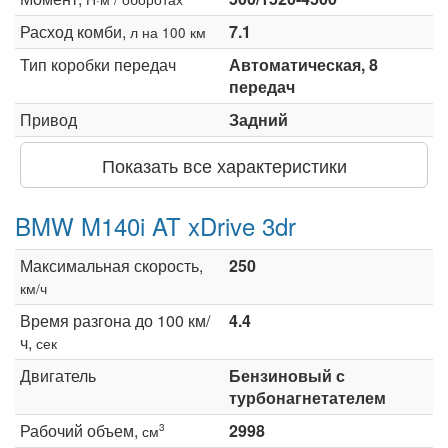
Расход комби,
7.1
л на 100 км
Тип коробки передач
Автоматическая, 8
передач
Привод
Задний
Показать все характеристики
BMW M140i AT xDrive 3dr
Максимальная скорость,
250
км/ч
Время разгона до 100 км/
4.4
ч,
сек
Двигатель
Бензиновый с
турбонагнетателем
Рабочий объем,
2998
3
см