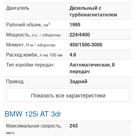
Двигатель
Дизельный с
турбонагнетателем
Рабочий объем,
1995
3
см
Мощность,
224/4400
л.с. / оборотах
Момент,
450/1500-3000
Н·м / оборотах
Расход комби,
4.6
л на 100 км
Тип коробки передач
Автоматическая, 8
передач
Привод
Задний
Показать все характеристики
BMW 125i AT 3dr
Максимальная скорость,
243
км/ч