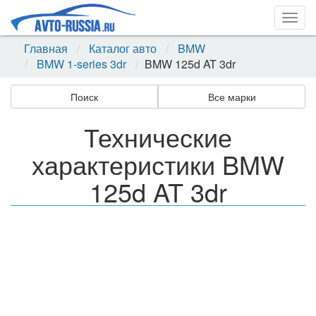
Togg
navig
Главная
Каталог авто
BMW
BMW 1-series 3dr
BMW 125d AT 3dr
Поиск
Все марки
Технические
характеристики BMW
125d AT 3dr