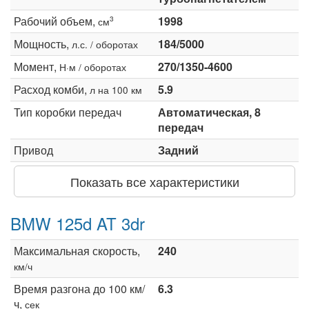
Рабочий объем,
1998
3
см
Мощность,
184/5000
л.с. / оборотах
Момент,
270/1350-4600
Н·м / оборотах
Расход комби,
5.9
л на 100 км
Тип коробки передач
Автоматическая, 8
передач
Привод
Задний
Показать все характеристики
BMW 125d AT 3dr
Максимальная скорость,
240
км/ч
Время разгона до 100 км/
6.3
ч,
сек