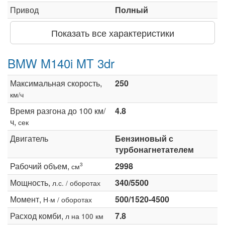
Привод
Полный
Показать все характеристики
BMW M140i MT 3dr
Максимальная скорость,
250
км/ч
Время разгона до 100 км/
4.8
ч,
сек
Двигатель
Бензиновый с
турбонагнетателем
Рабочий объем,
2998
3
см
Мощность,
340/5500
л.с. / оборотах
Момент,
500/1520-4500
Н·м / оборотах
Расход комби,
7.8
л на 100 км