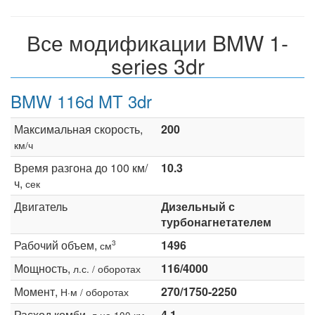
Все модификации BMW 1-
series 3dr
BMW 116d MT 3dr
Максимальная скорость,
200
км/ч
Время разгона до 100 км/
10.3
ч,
сек
Двигатель
Дизельный с
турбонагнетателем
Рабочий объем,
1496
3
см
Мощность,
116/4000
л.с. / оборотах
Момент,
270/1750-2250
Н·м / оборотах
Расход комби,
4.1
л на 100 км