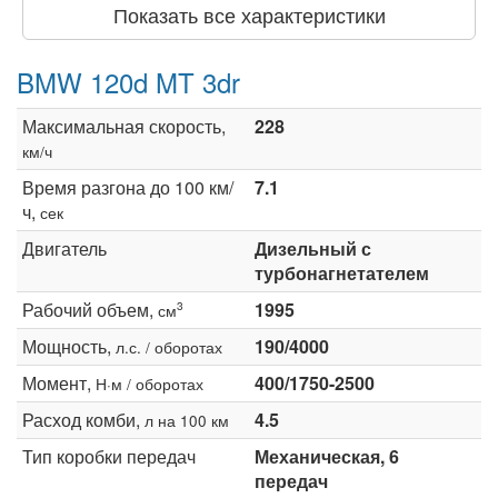
Показать все характеристики
BMW 120d MT 3dr
Максимальная скорость,
228
км/ч
Время разгона до 100 км/
7.1
ч,
сек
Двигатель
Дизельный с
турбонагнетателем
Рабочий объем,
1995
3
см
Мощность,
190/4000
л.с. / оборотах
Момент,
400/1750-2500
Н·м / оборотах
Расход комби,
4.5
л на 100 км
Тип коробки передач
Механическая, 6
передач