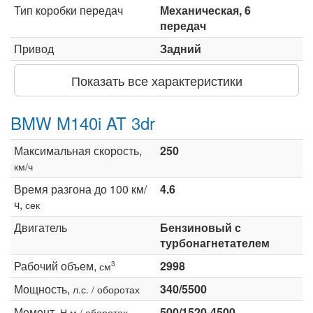
Тип коробки передач
Механическая, 6
передач
Привод
Задний
Показать все характеристики
BMW M140i AT 3dr
Максимальная скорость,
250
км/ч
Время разгона до 100 км/
4.6
ч,
сек
Двигатель
Бензиновый с
турбонагнетателем
Рабочий объем,
2998
3
см
Мощность,
340/5500
л.с. / оборотах
Момент,
500/1520-4500
Н·м / оборотах