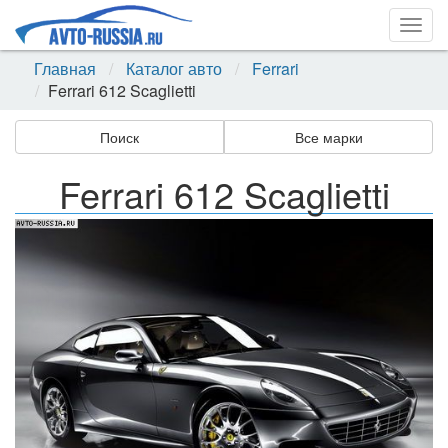
Togg
navig
Главная
Каталог авто
Ferrari
Ferrari 612 Scaglietti
Поиск
Все марки
Ferrari 612 Scaglietti
Назад
Впер