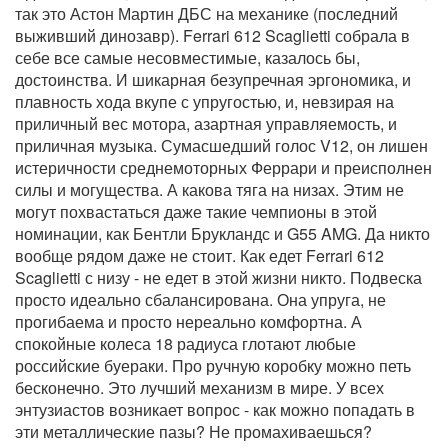
так это Астон Мартин ДБС на механике (последний
выживший динозавр). Ferrari 612 Scaglietti собрала в
себе все самые несовместимые, казалось бы,
достоинства. И шикарная безупречная эргономика, и
плавность хода вкупе с упругостью, и, невзирая на
приличный вес мотора, азартная управляемость, и
приличная музыка. Сумасшедший голос V12, он лишен
истеричности среднемоторных Феррари и преисполнен
силы и могущества. А какова тяга на низах. Этим не
могут похвастаться даже такие чемпионы в этой
номинации, как Бентли Брукландс и G55 AMG. Да никто
вообще рядом даже не стоит. Как едет Ferrari 612
Scaglietti с низу - не едет в этой жизни никто. Подвеска
просто идеально сбалансирована. Она упруга, не
прогибаема и просто нереально комфортна. А
спокойные колеса 18 радиуса глотают любые
российские буераки. Про ручную коробку можно петь
бесконечно. Это лучший механизм в мире. У всех
энтузиастов возникает вопрос - как можно попадать в
эти металлические пазы? Не промахиваешься?