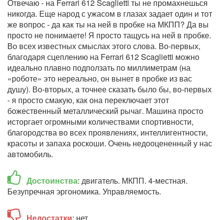
Отвечаю - на Ferrari 612 Scaglietti ты не промахнешься
никогда. Еще народ с ужасом в глазах задает один и тот
же вопрос - да как ты на ней в пробке на МКПП? Да вы
просто не понимаете! Я просто тащусь на ней в пробке.
Во всех известных смыслах этого слова. Во-первых,
благодаря сцеплению на Ferrari 612 Scaglietti можно
идеально плавно подползать по миллиметрам (на
«роботе» это нереально, он вынет в пробке из вас
душу). Во-вторых, а точнее сказать было бы, во-первых
- я просто смакую, как она переключает этот
божественный металлический рычаг. Машина просто
исторгает огромными количествами спортивности,
благородства во всех проявлениях, интеллигентности,
красоты и запаха роскоши. Очень недооцененный у нас
автомобиль.
Достоинства
: двигатель. МКПП. 4-местная.
Безупречная эргономика. Управляемость.
Недостатки
: нет.