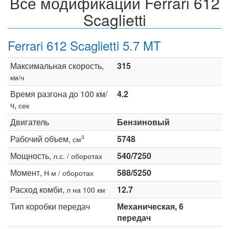
Все модификации Ferrari 612
Scaglietti
Ferrari 612 Scaglietti 5.7 MT
Максимальная скорость,
315
км/ч
Время разгона до 100 км/
4.2
ч,
сек
Двигатель
Бензиновый
Рабочий объем,
5748
3
см
Мощность,
540/7250
л.с. / оборотах
Момент,
588/5250
Н·м / оборотах
Расход комби,
12.7
л на 100 км
Тип коробки передач
Механическая, 6
передач