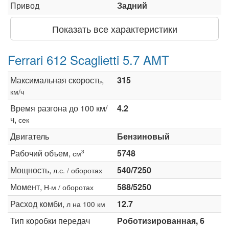
Привод
Задний
Показать все характеристики
Ferrari 612 Scaglietti 5.7 AMT
Максимальная скорость,
315
км/ч
Время разгона до 100 км/
4.2
ч,
сек
Двигатель
Бензиновый
Рабочий объем,
5748
3
см
Мощность,
540/7250
л.с. / оборотах
Момент,
588/5250
Н·м / оборотах
Расход комби,
12.7
л на 100 км
Тип коробки передач
Роботизированная, 6