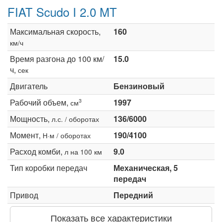
FIAT Scudo I 2.0 MT
Максимальная скорость,
160
км/ч
Время разгона до 100 км/
15.0
ч,
сек
Двигатель
Бензиновый
Рабочий объем,
1997
3
см
Мощность,
136/6000
л.с. / оборотах
Момент,
190/4100
Н·м / оборотах
Расход комби,
9.0
л на 100 км
Тип коробки передач
Механическая, 5
передач
Привод
Передний
Показать все характеристики