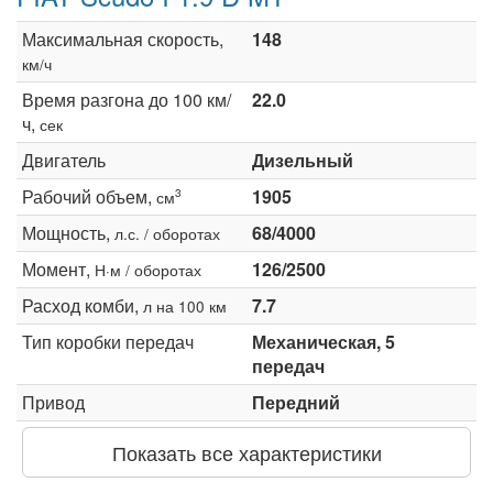
Максимальная скорость,
148
км/ч
Время разгона до 100 км/
22.0
ч,
сек
Двигатель
Дизельный
Рабочий объем,
1905
3
см
Мощность,
68/4000
л.с. / оборотах
Момент,
126/2500
Н·м / оборотах
Расход комби,
7.7
л на 100 км
Тип коробки передач
Механическая, 5
передач
Привод
Передний
Показать все характеристики