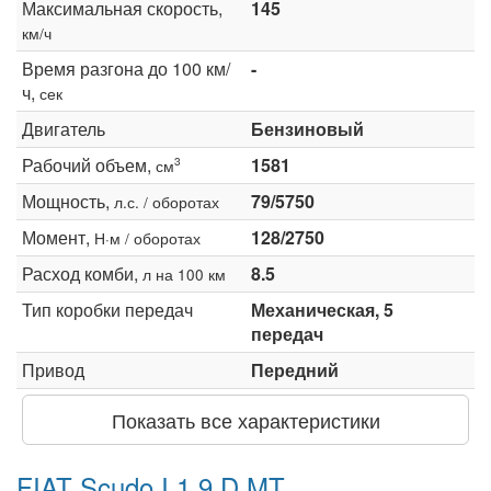
Максимальная скорость,
145
км/ч
Время разгона до 100 км/
-
ч,
сек
Двигатель
Бензиновый
Рабочий объем,
1581
3
см
Мощность,
79/5750
л.с. / оборотах
Момент,
128/2750
Н·м / оборотах
Расход комби,
8.5
л на 100 км
Тип коробки передач
Механическая, 5
передач
Привод
Передний
Показать все характеристики
FIAT Scudo I 1.9 D MT