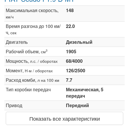
Максимальная скорость,
148
км/ч
Время разгона до 100 км/
22.0
ч,
сек
Двигатель
Дизельный
Рабочий объем,
1905
3
см
Мощность,
68/4000
л.с. / оборотах
Момент,
126/2500
Н·м / оборотах
Расход комби,
7.7
л на 100 км
Тип коробки передач
Механическая, 5
передач
Привод
Передний
Показать все характеристики