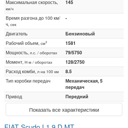
Максимальная скорость,
145
км/ч
Время разгона до 100 км/
-
ч,
сек
Двигатель
Бензиновый
Рабочий объем,
1581
3
см
Мощность,
79/5750
л.с. / оборотах
Момент,
128/2750
Н·м / оборотах
Расход комби,
8.5
л на 100 км
Тип коробки передач
Механическая, 5
передач
Привод
Передний
Показать все характеристики
FIAT Scudo I 1.9 D MT