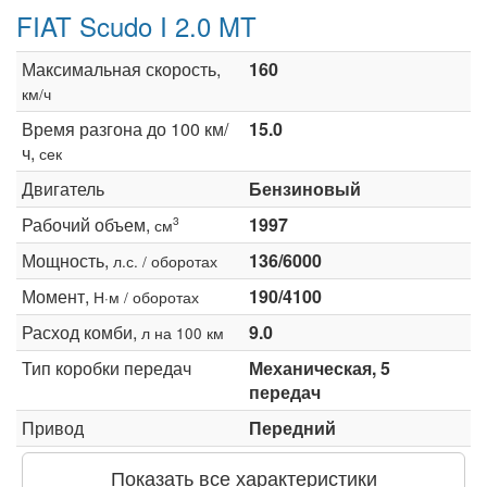
FIAT Scudo I 2.0 MT
Максимальная скорость,
160
км/ч
Время разгона до 100 км/
15.0
ч,
сек
Двигатель
Бензиновый
Рабочий объем,
1997
3
см
Мощность,
136/6000
л.с. / оборотах
Момент,
190/4100
Н·м / оборотах
Расход комби,
9.0
л на 100 км
Тип коробки передач
Механическая, 5
передач
Привод
Передний
Показать все характеристики