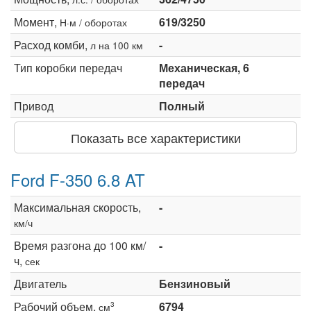
Момент,
619/3250
Н·м / оборотах
Расход комби,
-
л на 100 км
Тип коробки передач
Механическая, 6
передач
Привод
Полный
Показать все характеристики
Ford F-350 6.8 AT
Максимальная скорость,
-
км/ч
Время разгона до 100 км/
-
ч,
сек
Двигатель
Бензиновый
Рабочий объем,
6794
3
см