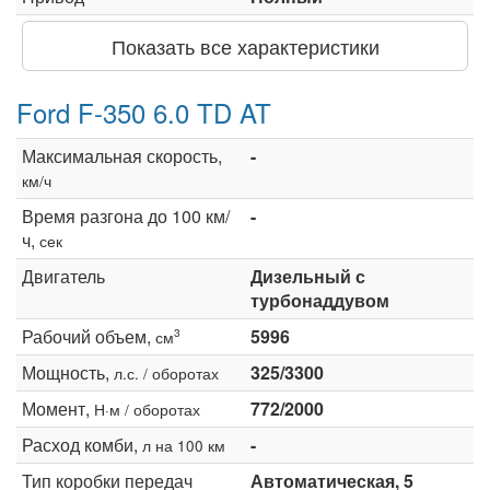
Показать все характеристики
Ford F-350 6.0 TD AT
Максимальная скорость,
-
км/ч
Время разгона до 100 км/
-
ч,
сек
Двигатель
Дизельный с
турбонаддувом
Рабочий объем,
5996
3
см
Мощность,
325/3300
л.с. / оборотах
Момент,
772/2000
Н·м / оборотах
Расход комби,
-
л на 100 км
Тип коробки передач
Автоматическая, 5