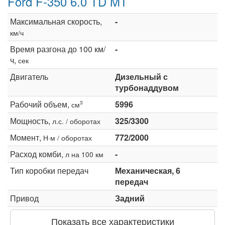
Ford F-350 6.0 TD MT
Максимальная скорость,
-
км/ч
Время разгона до 100 км/
-
ч,
сек
Двигатель
Дизельный с
турбонаддувом
Рабочий объем,
5996
3
см
Мощность,
325/3300
л.с. / оборотах
Момент,
772/2000
Н·м / оборотах
Расход комби,
-
л на 100 км
Тип коробки передач
Механическая, 6
передач
Привод
Задний
Показать все характеристики