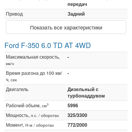
передач
Привод
Задний
Показать все характеристики
Ford F-350 6.0 TD AT 4WD
Максимальная скорость,
-
км/ч
Время разгона до 100 км/
-
ч,
сек
Двигатель
Дизельный с
турбонаддувом
Рабочий объем,
5996
3
см
Мощность,
325/3300
л.с. / оборотах
Момент,
772/2000
Н·м / оборотах