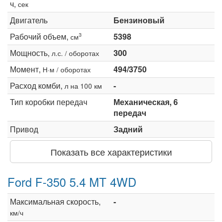
ч,
сек
Двигатель
Бензиновый
Рабочий объем,
5398
3
см
Мощность,
300
л.с. / оборотах
Момент,
494/3750
Н·м / оборотах
Расход комби,
-
л на 100 км
Тип коробки передач
Механическая, 6
передач
Привод
Задний
Показать все характеристики
Ford F-350 5.4 MT 4WD
Максимальная скорость,
-
км/ч