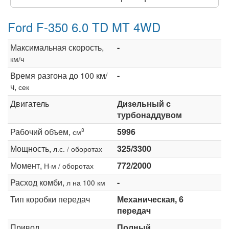
Ford F-350 6.0 TD MT 4WD
Максимальная скорость,
-
км/ч
Время разгона до 100 км/
-
ч,
сек
Двигатель
Дизельный с
турбонаддувом
Рабочий объем,
5996
3
см
Мощность,
325/3300
л.с. / оборотах
Момент,
772/2000
Н·м / оборотах
Расход комби,
-
л на 100 км
Тип коробки передач
Механическая, 6
передач
Привод
Полный