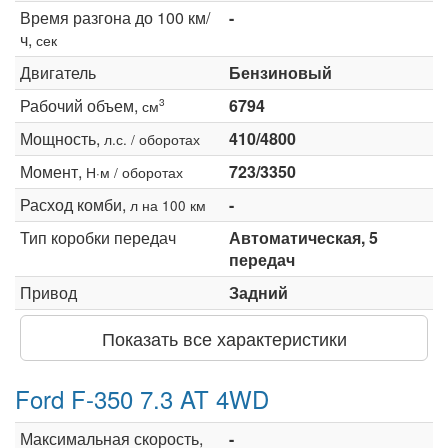
Время разгона до 100 км/
-
ч,
сек
Двигатель
Бензиновый
Рабочий объем,
6794
3
см
Мощность,
410/4800
л.с. / оборотах
Момент,
723/3350
Н·м / оборотах
Расход комби,
-
л на 100 км
Тип коробки передач
Автоматическая, 5
передач
Привод
Задний
Показать все характеристики
Ford F-350 7.3 AT 4WD
Максимальная скорость,
-