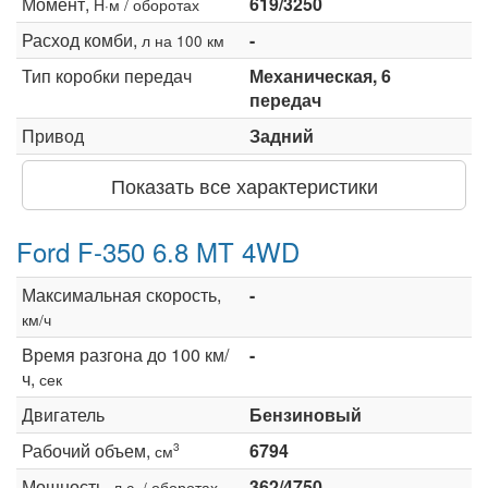
Момент,
619/3250
Н·м / оборотах
Расход комби,
-
л на 100 км
Тип коробки передач
Механическая, 6
передач
Привод
Задний
Показать все характеристики
Ford F-350 6.8 MT 4WD
Максимальная скорость,
-
км/ч
Время разгона до 100 км/
-
ч,
сек
Двигатель
Бензиновый
Рабочий объем,
6794
3
см
Мощность,
362/4750
л.с. / оборотах