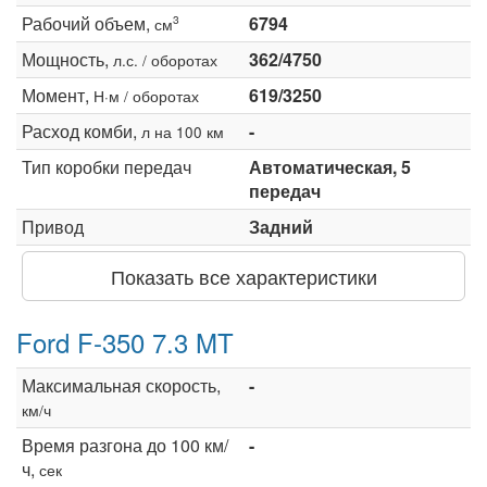
Рабочий объем,
6794
3
см
Мощность,
362/4750
л.с. / оборотах
Момент,
619/3250
Н·м / оборотах
Расход комби,
-
л на 100 км
Тип коробки передач
Автоматическая, 5
передач
Привод
Задний
Показать все характеристики
Ford F-350 7.3 MT
Максимальная скорость,
-
км/ч
Время разгона до 100 км/
-
ч,
сек