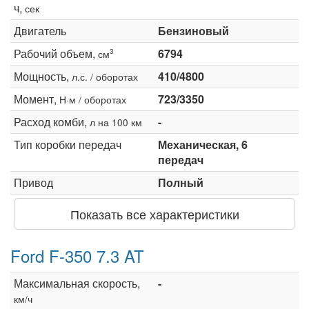
ч,
сек
Двигатель
Бензиновый
Рабочий объем,
6794
3
см
Мощность,
410/4800
л.с. / оборотах
Момент,
723/3350
Н·м / оборотах
Расход комби,
-
л на 100 км
Тип коробки передач
Механическая, 6
передач
Привод
Полный
Показать все характеристики
Ford F-350 7.3 AT
Максимальная скорость,
-
км/ч