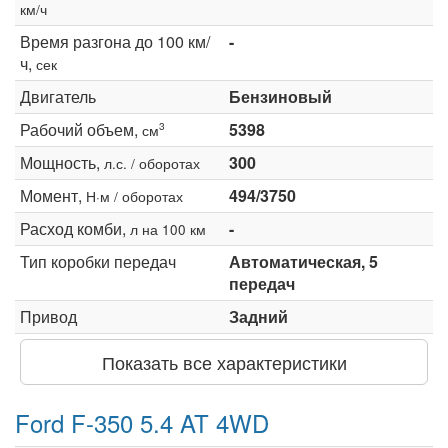
км/ч
Время разгона до 100 км/
-
ч,
сек
Двигатель
Бензиновый
Рабочий объем,
5398
3
см
Мощность,
300
л.с. / оборотах
Момент,
494/3750
Н·м / оборотах
Расход комби,
-
л на 100 км
Тип коробки передач
Автоматическая, 5
передач
Привод
Задний
Показать все характеристики
Ford F-350 5.4 AT 4WD