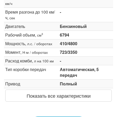
км/ч
Время разгона до 100 км/
-
ч,
сек
Двигатель
Бензиновый
Рабочий объем,
6794
3
см
Мощность,
410/4800
л.с. / оборотах
Момент,
723/3350
Н·м / оборотах
Расход комби,
-
л на 100 км
Тип коробки передач
Автоматическая, 5
передач
Привод
Полный
Показать все характеристики