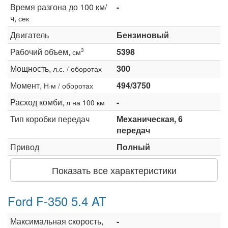
Время разгона до 100 км/
-
ч,
сек
Двигатель
Бензиновый
Рабочий объем,
5398
3
см
Мощность,
300
л.с. / оборотах
Момент,
494/3750
Н·м / оборотах
Расход комби,
-
л на 100 км
Тип коробки передач
Механическая, 6
передач
Привод
Полный
Показать все характеристики
Ford F-350 5.4 AT
Максимальная скорость,
-