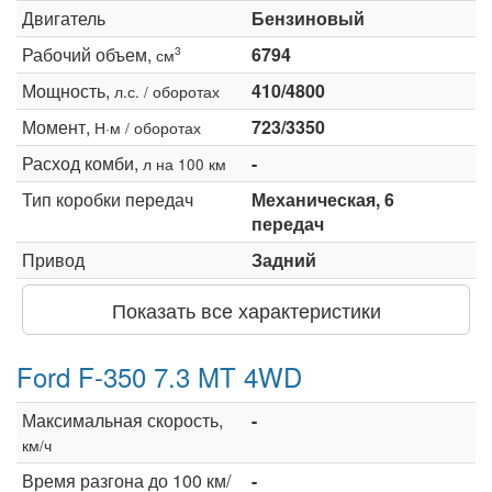
Двигатель
Бензиновый
Рабочий объем,
6794
3
см
Мощность,
410/4800
л.с. / оборотах
Момент,
723/3350
Н·м / оборотах
Расход комби,
-
л на 100 км
Тип коробки передач
Механическая, 6
передач
Привод
Задний
Показать все характеристики
Ford F-350 7.3 MT 4WD
Максимальная скорость,
-
км/ч
Время разгона до 100 км/
-