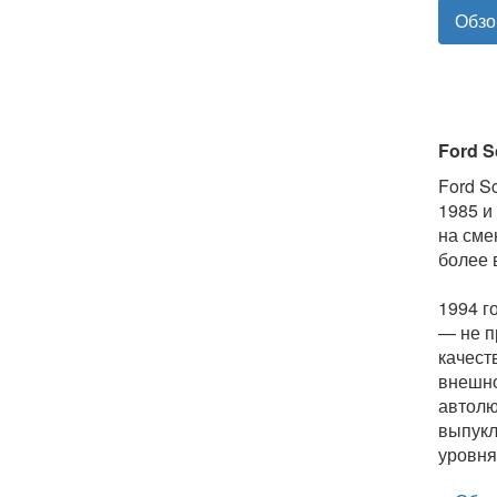
Обзо
Ford S
Ford S
1985 и
на сме
более 
1994 г
— не п
качест
внешно
автолю
выпукл
уровня