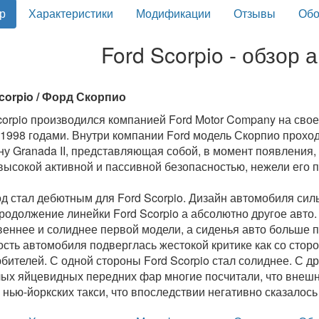
р
Характеристики
Модификации
Отзывы
Обо
Ford Scorpio - обзор
corpio / Форд Скорпио
corpio производился компанией Ford Motor Company на сво
 1998 годами. Внутри компании Ford модель Скорпио прох
ну Granada II, представляющая собой, в момент появления
высокой активной и пассивной безопасностью, нежели его 
од стал дебютным для Ford Scorpio. Дизайн автомобиля силь
родолжение линейки Ford Scorpio а абсолютно другое авто
веннее и солиднее первой модели, а сиденья авто больше 
сть автомобиля подверглась жестокой критике как со сторо
бителей. С одной стороны Ford Scorpio стал солиднее. С д
ых яйцевидных передних фар многие посчитали, что внешно
 нью-йоркских такси, что впоследствии негативно сказалос