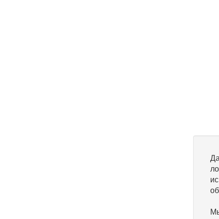
Да
ло
ис
об
Мы