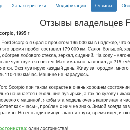
р
Характеристики
Модификации
Отзывы
Обо
Отзывы владельцев F
corpio, 1995 г
 Ford Scorpio я брал с пробегом 195 000 км в надежде, что о
за это время пробег составил 179 000 км. Салон большой,
, обогрев лобового стекла, зеркал, сидений. На ходу «мягон
ть не чувствуется совсем. Максимально разгонял до 215 км/ч
яется. Эксплуатирую каждый день. Живу за городом, много
ть 110-140 км/час. Машине не нарадуюсь.
Ford Scorpio при таком возрасте в очень хорошем состоянии.
олько начинается небольшие пузырьки, а так по кузову никак
повезло с машиной, якобы эта модель очень капризная и ча
ботает как «часы», проблем с ним не знаю. Зимой всегда з
расиво. Но есть один минус - как ни крути, время идет, и ск
остоинства
: одни достоинства!