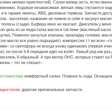
всяких мелких приятностей). Салон велюр (есть, естественн
ловники). Ходовая независимая: мягкая (ямы глотаются ходо
 и в гараже чинить). ABS, дисковые тормоза. Запчасти досту
ола - кассетная, название не помню (к себе я засунул магни
3 полосы (сзади). Буфера явно не хватает. Двигатель у меня
ло цепь из-за недостатка масла в системе (масляный насос
шутки). Поменял загнутые клапана, прокладку головки, масл
 (но масло все равно подъедает), компрессия 11 во всех «г
ами» со светофора не всегда ухожу одинаково (первая очень
ки), но после 3-й передачи идет на взлёт. Левый ряд как раз
двигатель V-образный. А про мотор OHC, которые ставят на F
жизнь – тот не спешит».
остоинства
: комфортный салон. Плавность хода. Оснащенн
едостатки
: дорогие оригинальные запчасти.