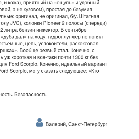
о, и кожа), приятный на «ощупь» и удобный
вой, а не кузовом), простая до безумия
пные: оригинал, не оригинал, б/у. Штатная
толу JVC), колонки Pioneer 2 полосы (спереди)
 2 литра бензин инжектор. В сентябре
 «дуба дал» на ходу, гидроплунжер не понял
осъемные, цепь, успокоители, раскоксовал
оршках». Вообще резвый стал. Конечно, с
 уж короткая и все-таки почти 1300 кг без
 для Ford Scorpio. Конечно, идеальный вариант
ord Scorpio, могу сказать следующее: «Кто
ость. Безопасность.
Валерий, Санкт-Петербург