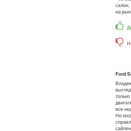
салон,
на рын
Д
Н
Ford S
Владею
выгляд
только
двигат
все нед
Но ког
справл
сайлен