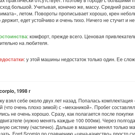
ах практически отсутствует. Поэтому в городе с большими 
асход большой. Учитывая, конечно же, массу. Средний расхо
лимата», летом. Повороты прописывает хорошо, крен небол
 держит, едет устойчиво и очень тихо. Ничего не стучит и н
остоинства
: комфорт, прежде всего. Ценовая привлекател
ительно на любителя.
едостатки
: у этой машины недостаток только один. Ее слож
corpio, 1998 г
у взял себе около двух лет назад. Попалась комплектация 
й (что очень плохо зимой) с «механикой». Пробег составлял
лись не очень хорошо. Сразу, как полагается после покупки 
 двигателе (нужно менять каждые 100 000км). Через полгода
ную систему (частично). Дальше в машине менял только ма
азать, Ford Scorpio по сравнению «цена-качество» просто с