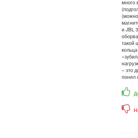
много 
(подго
(можно
магнит
и JBL 
оборва
такой 
кольца
«зубил
нагруз
– это 
понял 
Д
Н