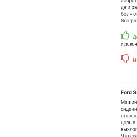
оборот
да и р
без «к
Scorpio
Д
исключ
Н
Ford S
Машинк
сидени
относи
цепь в
выхлоп
Что ск