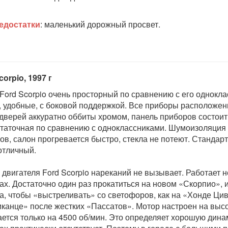
едостатки
: маленький дорожный просвет.
corpio, 1997 г
Ford Scorpio очень просторный по сравнению с его однокл
, удобные, с боковой поддержкой. Все приборы расположен
дверей аккуратно оббиты хромом, панель приборов состоит
таточная по сравнению с одноклассниками. Шумоизоляция 
ов, салон прогревается быстро, стекла не потеют. Стандар
отличный.
 двигателя Ford Scorpio нареканий не вызывает. Работает н
ах. Достаточно один раз прокатиться на новом «Скорпио», 
а, чтобы «выстреливать» со светофоров, как на «Хонде Ци
канце» после жестких «Пассатов». Мотор настроен на вы
ается только на 4500 об/мин. Это определяет хорошую динами