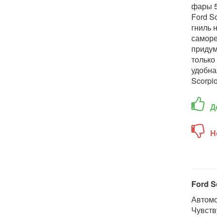
фары 5
Ford Sc
гниль 
саморе
придум
только
удобна
Scorpio
Д
Н
Ford S
Автомо
Чувств