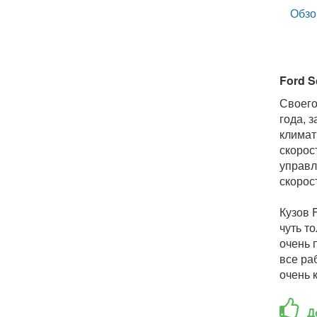
Обзо
Ford S
Своего
года, 
климат
скорос
управл
скорос
Кузов 
чуть т
очень 
все ра
очень к
Д