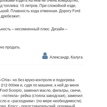
пробками ездить на нем не очень комфортно,
д топлива: 10 литров. При спокойной езде,
ьшой. Плавность хода отменная. Дорогу Ford
е дребезжит.
ьность – несомненный плюс. Дизайн –
но продать.
Александр, Калуга
«Chia» но без круиз-контроля и подогрева
 212 000км и, судя по машине, к ней до меня
Ford Scorpio, заменил масло, фильтры, свечи,
 «потекла» рейка (стояла заводская), заменил
сло и «расходники» (по мере необходимости).
упер. Класс - представительский, огромный