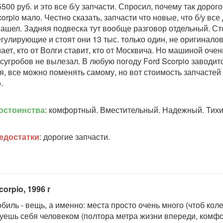
500 руб. и это все б/у запчасти. Спросил, почему так дорого
orpio мало. Честно сказать, запчасти что новые, что б/у все
нашел. Задняя подвеска тут вообще разговор отдельный. Ст
гулирующие и стоят они 13 тыс. только один, не оригиналов 
ает, кто от Волги ставит, кто от Москвича. Но машиной очень
 сугробов не вылезал. В любую погоду Ford Scorpio заводит
я, все можно поменять самому, но вот стоимость запчастей п
.
остоинства
: комфортный. Вместительный. Надежный. Тихи
едостатки
: дорогие запчасти.
corpio, 1996 г
биль - вещь, а именно: места просто очень много (чтоб коле
уешь себя человеком (полтора метра жизни впереди, комфо