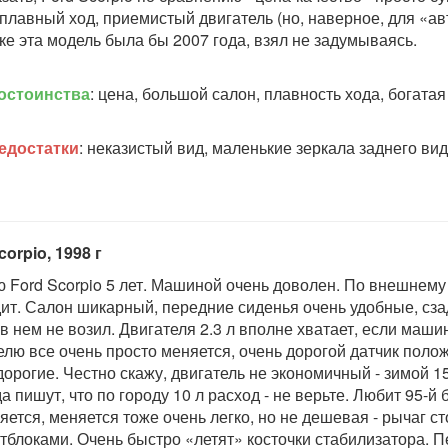
 плавный ход, приемистый двигатель (но, наверное, для «авт
ке эта модель была бы 2007 года, взял не задумываясь.
остоинства
: цена, большой салон, плавность хода, богатая
едостатки
: неказистый вид, маленькие зеркала заднего ви
corpio, 1998 г
 Ford Scorpio 5 лет. Машиной очень доволен. По внешнему 
ит. Салон шикарный, передние сиденья очень удобные, сза
 в нем не возил. Двигателя 2.3 л вполне хватает, если маши
елю все очень просто меняется, очень дорогой датчик полож
орогие. Честно скажу, двигатель не экономичный - зимой 15 
да пишут, что по городу 10 л расход - не верьте. Любит 95-
яется, меняется тоже очень легко, но не дешевая - рычаг ст
тблоками. Очень быстро «летят» косточки стабилизатора. П