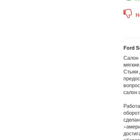
Н
Ford S
Салон 
мягкие
Стыки 
предос
вопрос
салон 
Работа
оборот
сделан
«амери
достиг