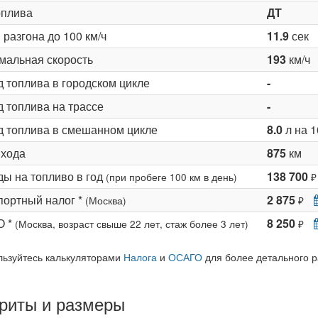
оплива
ДТ
разгона до 100 км/ч
11.9
сек
мальная скорость
193
км/ч
д топлива в городском цикле
-
 топлива на трассе
-
д топлива в смешанном цикле
8.0
л на 1
 хода
875
км
ды на топливо в год
138 700
(при пробеге 100 км в день)
₽
портный налог *
2 875
(Москва)
₽
О *
8 250
(Москва, возраст свыше 22 лет, стаж более 3 лет)
₽
льзуйтесь калькуляторами
Налога
и
ОСАГО
для более детального р
риты и размеры