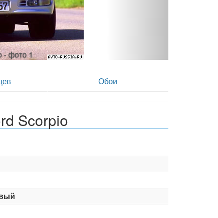
 - фото 2
цев
Обои
rd Scorpio
вый