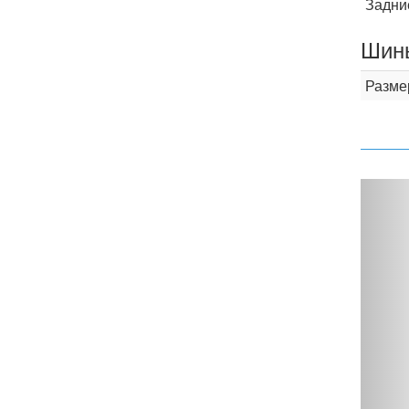
Задни
Шины
Разме