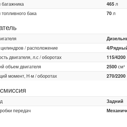
 багажника
465
л
 топливного бака
70
л
атель
вигателя
Дизельн
 цилиндров / расположение
4/Рядны
ть двигателя, л.с / оборотах
115/4200
ий объем двигателя
2500
см³
ий момент, Н·м / оборотах
270/2200
смиссия
д
Задний
оробки передач
Механиче
ь