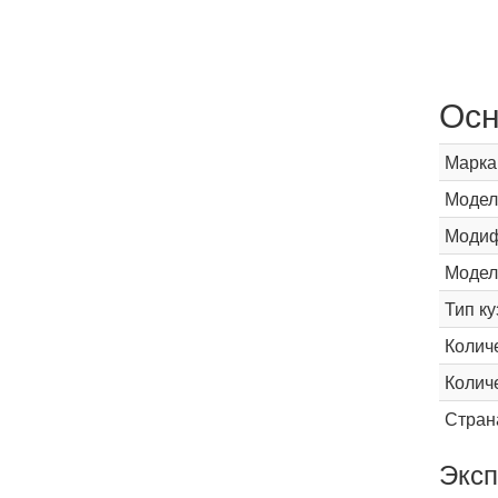
Осн
Марка
Модел
Модиф
Модел
Тип ку
Колич
Колич
Стран
Эксп