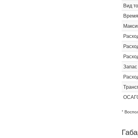
Вид т
Время 
Макси
Расхо
Расход
Расхо
Запас
Расхо
Транс
ОСАГ
* Воспо
Габа