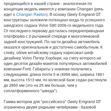
продающийся в нашей стране - аналогичная по
концепции модель имеется у компании Changan (речь
идет о
Changan Raeton
). В основу Geely Emgrand GT
конструкторы заложили потенциал когда-то успешного
шведского седана Volvo S80 2006-го модельного года.
От последнего первому досталась переднеприводная
платформа с 2-рычажкой спереди и многолинковой
задней конструкцией. По части дизайна автомобиль
оказался оригинальным и достаточно самобытным. К
слову, облик китайскому седану нарисовал шеф-
дизайнер Volvo Питер Хорбери, на счету которого не
один десяток дизайн-макетов популярных автомобилей
компании Ford. Габариты у новинки получились
следующими: длина почти 5 м (4956 мм), ширина 1861
мм, высота 1513 мм, по колесной базе седан растянули
до 2850 мм (это на 25 мм больше, чем у
соплатформенного "шведа").
Гамма моторов для "российского" Geely Emgrand GT
ограничена двумя рядными четвёрками - базовой