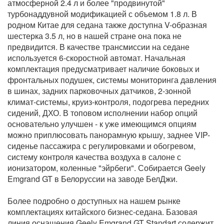
атмосферной 2.4 л и более "продвинутой"
турбонаддувной модификацией с объемом 1.8 л. В
родном Китае для седана также доступна V-образная
шестерка 3.5 л, но в нашей стране она пока не
предвидится. В качестве трансмиссии на седане
используется 6-скоростной автомат. Начальная
комплектация предусматривает наличие боковых и
фронтальных подушек, системы мониторинга давления
в шинах, задних парковочных датчиков, 2-зонной
климат-системы, круиз-контроля, подогрева передних
сидений, ДХО. В топовом исполнении набор опций
основательно улучшен - к уже имеющимся опциям
можно приплюсовать панорамную крышу, заднее VIP-
сиденье пассажира с регулировками и обогревом,
систему контроля качества воздуха в салоне с
ионизатором, коленные "эйрбеги". Собирается Geely
Emgrand GT в Белоруссии на заводе БелДжи.
Более подробно о доступных на нашем рынке
комплектациях китайского бизнес-седана. Базовая
линия оснащения Geely Emgrand GT Standart содержит