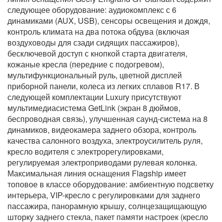
следующее оборудование: аудиокомплекс с 6
динамиками (AUX, USB), сенсоры освещения и дождя,
контроль климата на два потока обдува (включая
воздуховоды для сзади сидящих пассажиров),
бесключевой доступ с кнопкой старта двигателя,
кожаные креслa (передние с подогревом),
мультифункциональный руль, цветной дисплей
приборной панели, колеса из легких сплавов R17. В
следующей комплектации Luxury присутствуют
мультимедиасистема GetLink (экран 8 дюймов,
беспроводная связь), улучшенная саунд-система на 8
динамиков, видеокамера заднего обзора, контроль
качества салонного воздуха, электроусилитель руля,
кресло водителя с электрорегулировками,
регулируемая электроприводами рулевая колонка.
Максимальная линия оснащения Flagship имеет
топовое в классе оборудование: амбиентную подсветку
интерьера, VIP-кресло с регулировками для заднего
пассажира, панорамную крышу, солнцезащищающую
шторку заднего стекла, пакет памяти настроек (кресло