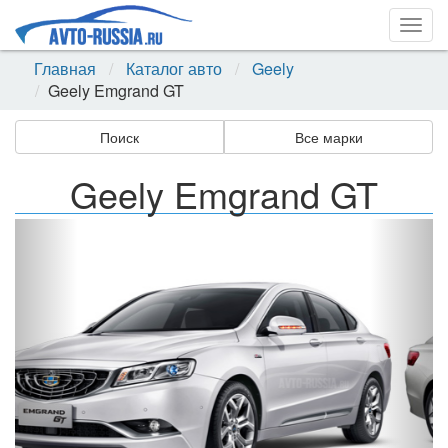
Togg
navig
Главная
Каталог авто
Geely
Geely Emgrand GT
Поиск
Все марки
Geely Emgrand GT
Назад
Впер