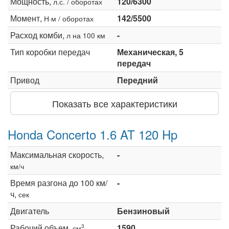
Мощность,
120/6300
л.с. / оборотах
Момент,
142/5500
Н·м / оборотах
Расход комби,
-
л на 100 км
Тип коробки передач
Механическая, 5
передач
Привод
Передний
Показать все характеристики
Honda Concerto 1.6 AT 120 Hp
Максимальная скорость,
-
км/ч
Время разгона до 100 км/
-
ч,
сек
Двигатель
Бензиновый
Рабочий объем,
1590
3
см