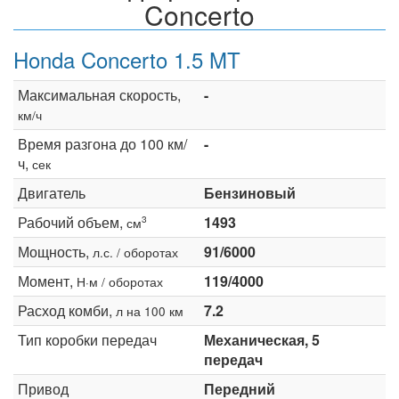
Concerto
Honda Concerto 1.5 MT
Максимальная скорость,
-
км/ч
Время разгона до 100 км/
-
ч,
сек
Двигатель
Бензиновый
Рабочий объем,
1493
3
см
Мощность,
91/6000
л.с. / оборотах
Момент,
119/4000
Н·м / оборотах
Расход комби,
7.2
л на 100 км
Тип коробки передач
Механическая, 5
передач
Привод
Передний