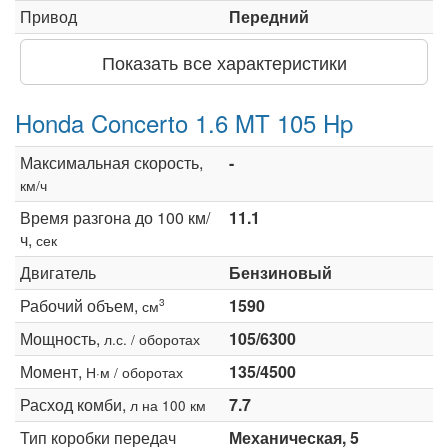
Привод
Передний
Показать все характеристики
Honda Concerto 1.6 MT 105 Hp
Максимальная скорость,
-
км/ч
Время разгона до 100 км/
11.1
ч,
сек
Двигатель
Бензиновый
Рабочий объем,
1590
3
см
Мощность,
105/6300
л.с. / оборотах
Момент,
135/4500
Н·м / оборотах
Расход комби,
7.7
л на 100 км
Тип коробки передач
Механическая, 5