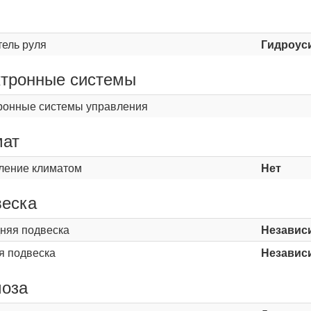
ь
тель руля
Гидроус
тронные системы
ронные системы управления
мат
ление климатом
Нет
еска
няя подвеска
Независ
я подвеска
Независ
оза