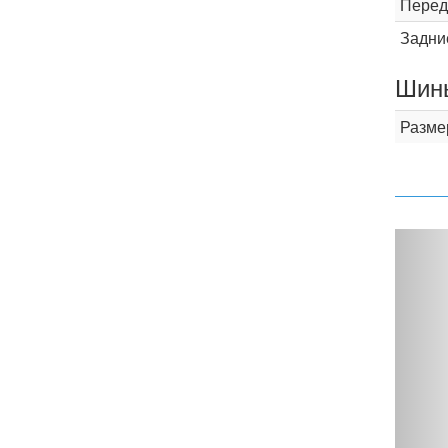
Перед
Задни
Шины
Разме