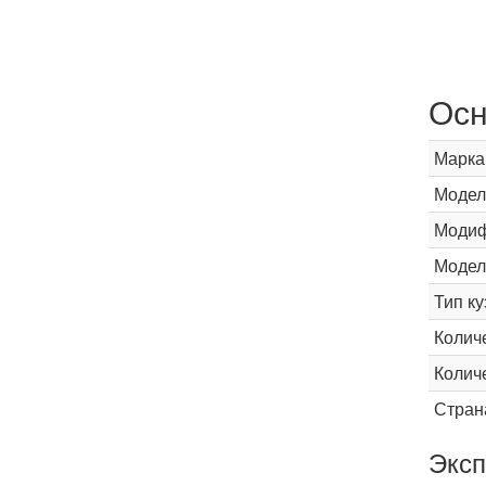
Осн
Марка
Модел
Модиф
Модел
Тип ку
Колич
Колич
Стран
Эксп