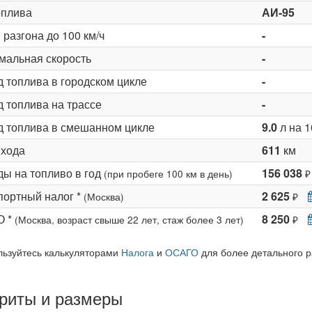
оплива
АИ-95
разгона до 100 км/ч
-
мальная скорость
-
д топлива в городском цикле
-
 топлива на трассе
-
д топлива в смешанном цикле
9.0
л на 1
 хода
611
км
ды на топливо в год
156 038
(при пробеге 100 км в день)
₽
портный налог *
2 625
(Москва)
₽
О *
8 250
(Москва, возраст свыше 22 лет, стаж более 3 лет)
₽
льзуйтесь калькуляторами
Налога
и
ОСАГО
для более детального р
риты и размеры