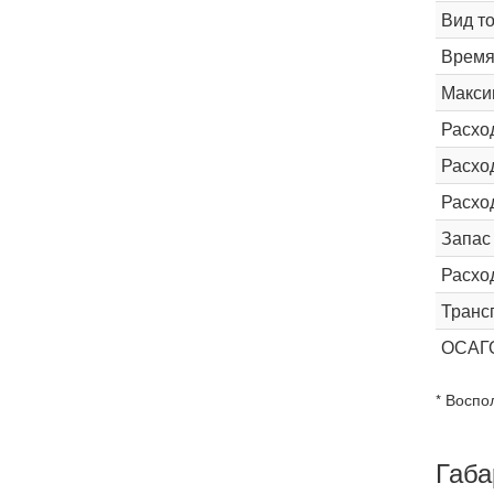
Вид т
Время 
Макси
Расхо
Расход
Расхо
Запас
Расхо
Транс
ОСАГ
* Воспо
Габа