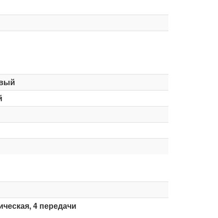
вый
й
ческая, 4 передачи