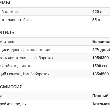
емы
 багажника
420
л
 топливного бака
55
л
атель
вигателя
Бензино
 цилиндров / расположение
4/Рядны
ть двигателя, л.с / оборотах
105/6300
ий объем двигателя
1590
см³
ий момент, Н·м / оборотах
135/4500
смиссия
д
Полный
оробки передач
Автомати