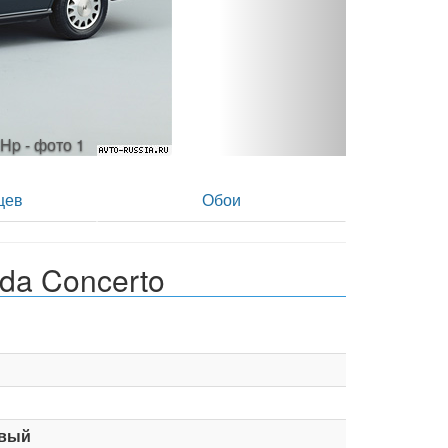
Hp - фото 2
цев
Обои
da Concerto
вый