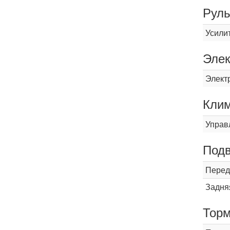
Рул
Усили
Элек
Элект
Кли
Управ
Подв
Перед
Задня
Торм