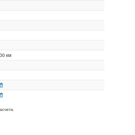
00 км
асчета.