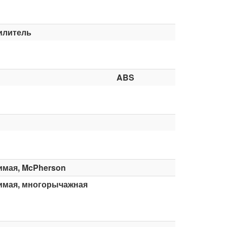
илитель
ABS
имая, McPherson
имая, многорычажная