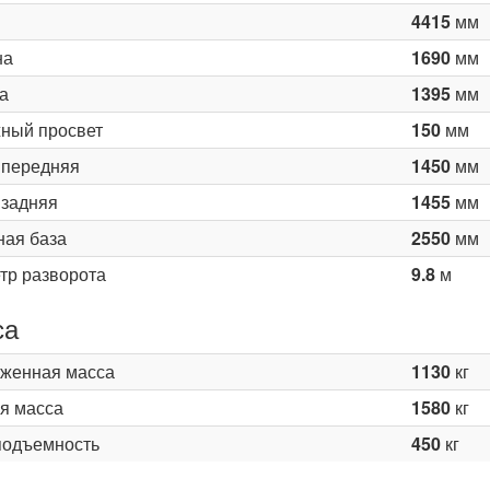
4415
мм
на
1690
мм
а
1395
мм
ный просвет
150
мм
 передняя
1450
мм
 задняя
1455
мм
ная база
2550
мм
тр разворота
9.8
м
са
женная масса
1130
кг
я масса
1580
кг
подъемность
450
кг