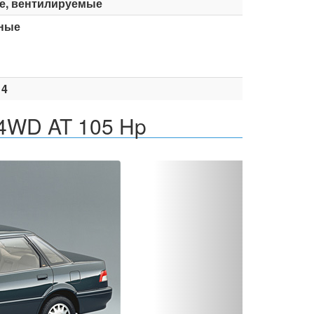
е, вентилируемые
ные
14
 4WD AT 105 Hp
Вперед