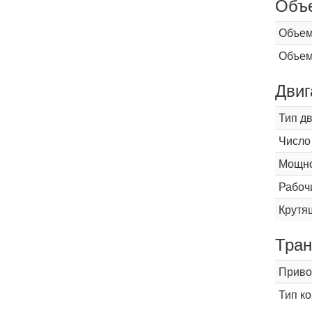
Объ
Объем
Объем
Двиг
Тип д
Число
Мощнос
Рабоч
Крутящ
Тран
Приво
Тип к