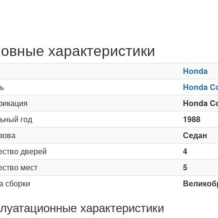
овные характеристики
Honda
ь
Honda Co
икация
Honda Co
ьный год
1988
зова
Седан
ество дверей
4
ество мест
5
а сборки
Великоб
луатационные характеристики