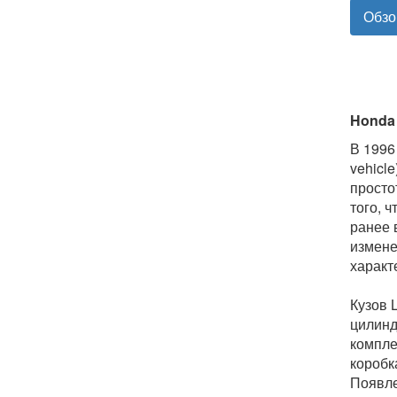
Обзо
Honda 
В 1996
vehicl
просто
того, 
ранее 
измене
характ
Кузов 
цилинд
компле
коробк
Появле