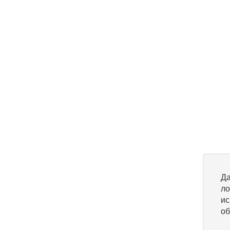
Да
ло
ис
об