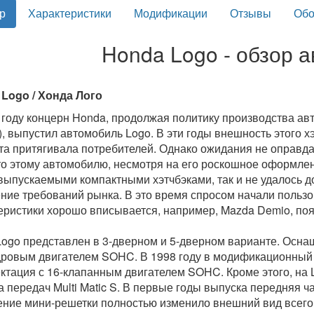
р
Характеристики
Модификации
Отзывы
Обо
Honda Logo - обзор 
Logo / Хонда Лого
 году концерн Honda, продолжая политику производства авто
e), выпустил автомобиль Logo. В эти годы внешность этого х
та притягивала потребителей. Однако ожидания не оправда
что этому автомобилю, несмотря на его роскошное оформле
выпускаемыми компактными хэтчбэками, так и не удалось д
ние требований рынка. В это время спросом начали польз
еристики хорошо вписывается, например, Mazda Demio, по
Logo представлен в 3-дверном и 5-дверном варианте. Осна
ровым двигателем SOHC. В 1998 году в модификационный
ктация с 16-клапанным двигателем SOHC. Кроме этого, на L
а передач Multi Matic S. В первые годы выпуска передняя ч
ние мини-решетки полностью изменило внешний вид всего