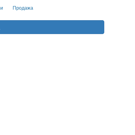
и
Продажа
a