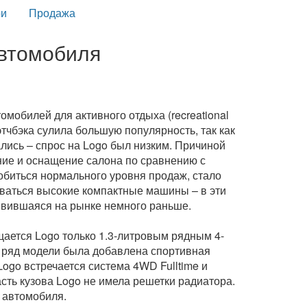
и
Продажа
автомобиля
мобилей для активного отдыха (recreational
этчбэка сулила большую популярность, так как
лись – спрос на Logo был низким. Причиной
ние и оснащение салона по сравнению с
обиться нормального уровня продаж, стало
оваться высокие компактные машины – в эти
явившаяся на рынке немного раньше.
щается Logo только 1.3-литровым рядным 4-
 ряд модели была добавлена спортивная
ogo встречается система 4WD Fulltime и
асть кузова Logo не имела решетки радиатора.
 автомобиля.