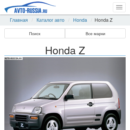
Togg
navig
Главная
Каталог авто
Honda
Honda Z
Поиск
Все марки
Honda Z
Назад
Впер