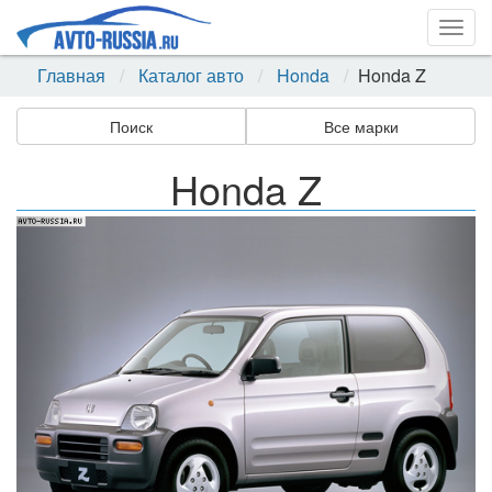
Togg
navig
Главная
Каталог авто
Honda
Honda Z
Поиск
Все марки
Honda Z
Назад
Впер