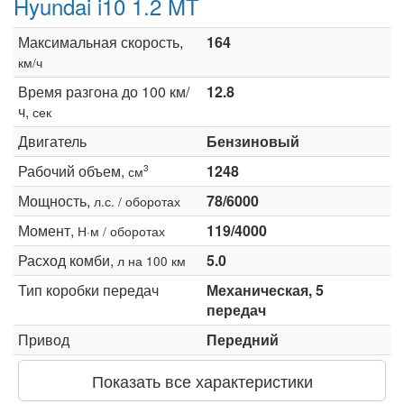
Hyundai i10 1.2 MT
Максимальная скорость,
164
км/ч
Время разгона до 100 км/
12.8
ч,
сек
Двигатель
Бензиновый
Рабочий объем,
1248
3
см
Мощность,
78/6000
л.с. / оборотах
Момент,
119/4000
Н·м / оборотах
Расход комби,
5.0
л на 100 км
Тип коробки передач
Механическая, 5
передач
Привод
Передний
Показать все характеристики