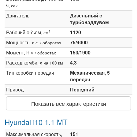
ч,
сек
Двигатель
Дизельный с
турбонаддувом
Рабочий объем,
1120
3
см
Мощность,
75/4000
л.с. / оборотах
Момент,
153/1900
Н·м / оборотах
Расход комби,
4.3
л на 100 км
Тип коробки передач
Механическая, 5
передач
Привод
Передний
Показать все характеристики
Hyundai i10 1.1 MT
Максимальная скорость,
151