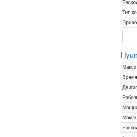
Расхо
Тип к
Приво
Hyun
Макси
Время 
Двига
Рабоч
Мощно
Момен
Расхо