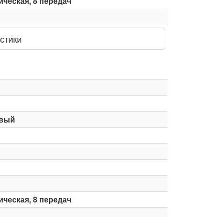
ческая, 8 передач
стики
вый
ческая, 8 передач