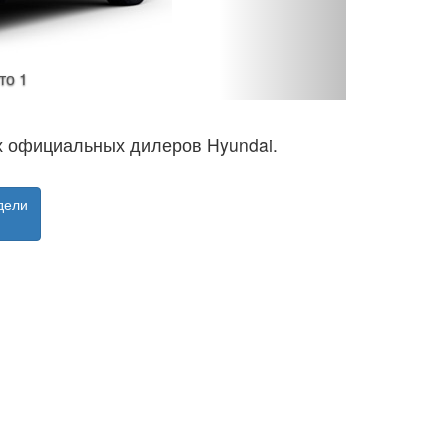
Hyundai Santa Fe IV - фото 
ах официальных дилеров Hyundai.
дели