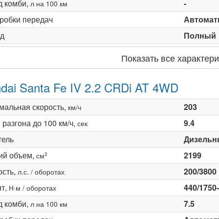
д комби,
-
л на 100 км
оробки передач
Автомати
д
Полный
Показать все характери
dai Santa Fe IV 2.2 CRDi AT 4WD
мальная скорость,
203
км/ч
разгона до 100 км/ч,
9.4
сек
тель
Дизельн
ий объем,
2199
3
см
сть,
200/3800
л.с. / оборотах
т,
440/1750
Н·м / оборотах
д комби,
7.5
л на 100 км