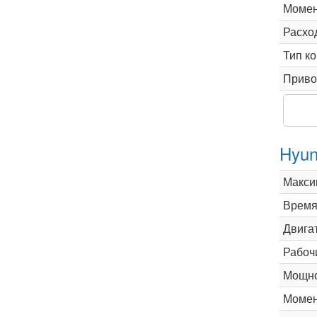
Момен
Расхо
Тип к
Приво
Hyun
Макси
Время 
Двига
Рабоч
Мощно
Момен