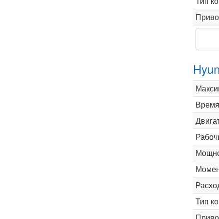
Тип к
Приво
Hyun
Макси
Время 
Двига
Рабоч
Мощно
Момен
Расхо
Тип к
Приво