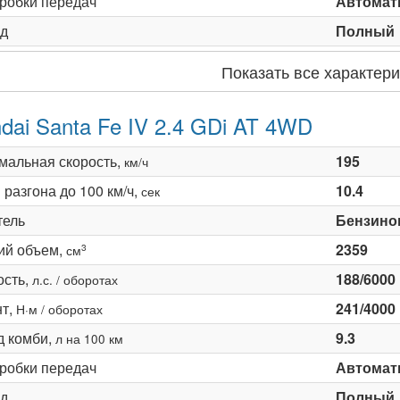
оробки передач
Автомати
д
Полный
Показать все характери
dai Santa Fe IV 2.4 GDi AT 4WD
мальная скорость,
195
км/ч
разгона до 100 км/ч,
10.4
сек
тель
Бензино
ий объем,
2359
3
см
сть,
188/6000
л.с. / оборотах
т,
241/4000
Н·м / оборотах
д комби,
9.3
л на 100 км
оробки передач
Автомати
д
Полный