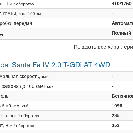
т,
410/1750
Н·м / оборотах
д комби,
-
л на 100 км
оробки передач
Автомати
д
Полный
Показать все характери
dai Santa Fe IV 2.0 T-GDi AT 4WD
мальная скорость,
-
км/ч
разгона до 100 км/ч,
-
сек
тель
Бензино
ий объем,
1998
3
см
сть,
235
л.с. / оборотах
т,
353
Н·м / оборотах