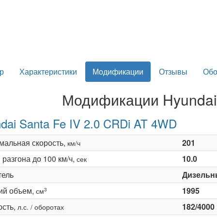
р
Характеристики
Модификации
Отзывы
Обо
Модификации Hyundai 
dai Santa Fe IV 2.0 CRDi AT 4WD
мальная скорость,
201
км/ч
разгона до 100 км/ч,
10.0
сек
тель
Дизельн
ий объем,
1995
3
см
сть,
182/4000
л.с. / оборотах