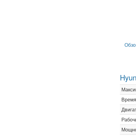
Обзо
Hyun
Макси
Время 
Двига
Рабоч
Мощно