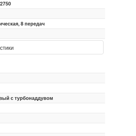
-2750
ческая, 8 передач
стики
вый с турбонаддувом