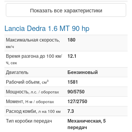
Показать все характеристики
Lancia Dedra 1.6 MT 90 hp
Максимальная скорость,
180
км/ч
Время разгона до 100 км/
12.1
ч,
сек
Двигатель
Бензиновый
Рабочий объем,
1581
3
см
Мощность,
90/5750
л.с. / оборотах
Момент,
127/2750
Н·м / оборотах
Расход комби,
7.3
л на 100 км
Тип коробки передач
Механическая, 5
передач