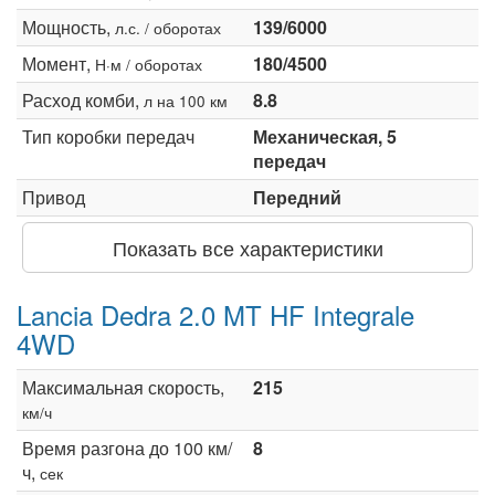
Мощность,
139/6000
л.с. / оборотах
Момент,
180/4500
Н·м / оборотах
Расход комби,
8.8
л на 100 км
Тип коробки передач
Механическая, 5
передач
Привод
Передний
Показать все характеристики
Lancia Dedra 2.0 MT HF Integrale
4WD
Максимальная скорость,
215
км/ч
Время разгона до 100 км/
8
ч,
сек