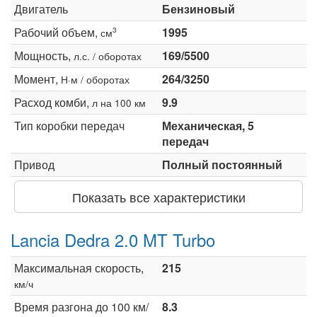
Двигатель
Бензиновый
Рабочий объем,
1995
3
см
Мощность,
169/5500
л.с. / оборотах
Момент,
264/3250
Н·м / оборотах
Расход комби,
9.9
л на 100 км
Тип коробки передач
Механическая, 5
передач
Привод
Полный постоянный
Показать все характеристики
Lancia Dedra 2.0 MT Turbo
Максимальная скорость,
215
км/ч
Время разгона до 100 км/
8.3