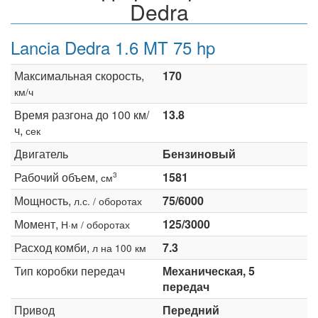
Dedra
Lancia Dedra 1.6 MT 75 hp
Максимальная скорость,
170
км/ч
Время разгона до 100 км/
13.8
ч,
сек
Двигатель
Бензиновый
Рабочий объем,
1581
3
см
Мощность,
75/6000
л.с. / оборотах
Момент,
125/3000
Н·м / оборотах
Расход комби,
7.3
л на 100 км
Тип коробки передач
Механическая, 5
передач
Привод
Передний