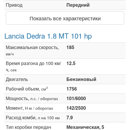
Привод
Передний
Показать все характеристики
Lancia Dedra 1.8 MT 101 hp
Максимальная скорость,
185
км/ч
Время разгона до 100 км/
12.5
ч,
сек
Двигатель
Бензиновый
Рабочий объем,
1756
3
см
Мощность,
101/6000
л.с. / оборотах
Момент,
142/2500
Н·м / оборотах
Расход комби,
7.9
л на 100 км
Тип коробки передач
Механическая, 5