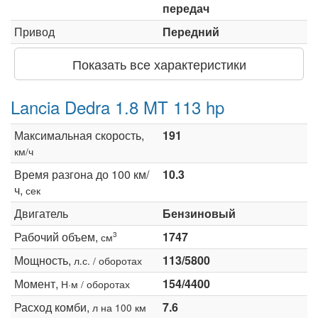
передач
Привод
Передний
Показать все характеристики
Lancia Dedra 1.8 MT 113 hp
Максимальная скорость,
191
км/ч
Время разгона до 100 км/
10.3
ч,
сек
Двигатель
Бензиновый
Рабочий объем,
1747
3
см
Мощность,
113/5800
л.с. / оборотах
Момент,
154/4400
Н·м / оборотах
Расход комби,
7.6
л на 100 км