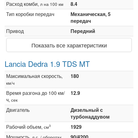
Расход комби,
8.4
л на 100 км
Тип коробки передач
Механическая, 5
передач
Привод
Передний
Показать все характеристики
Lancia Dedra 1.9 TDS MT
Максимальная скорость,
180
км/ч
Время разгона до 100 км/
12.9
ч,
сек
Двигатель
Дизельный с
турбонаддувом
Рабочий объем,
1929
3
см
Мощность,
90/4200
л.с. / оборотах