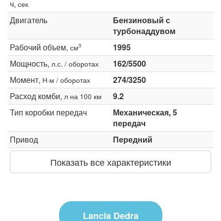
ч,
сек
Двигатель
Бензиновый с
турбонаддувом
Рабочий объем,
1995
3
см
Мощность,
162/5500
л.с. / оборотах
Момент,
274/3250
Н·м / оборотах
Расход комби,
9.2
л на 100 км
Тип коробки передач
Механическая, 5
передач
Привод
Передний
Показать все характеристики
Lancia Dedra