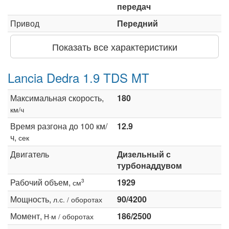
передач
Привод
Передний
Показать все характеристики
Lancia Dedra 1.9 TDS MT
Максимальная скорость,
180
км/ч
Время разгона до 100 км/
12.9
ч,
сек
Двигатель
Дизельный с
турбонаддувом
Рабочий объем,
1929
3
см
Мощность,
90/4200
л.с. / оборотах
Момент,
186/2500
Н·м / оборотах