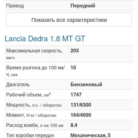
Привод
Передний
Показать все характеристики
Lancia Dedra 1.8 MT GT
Максимальная скорость,
203
км/ч
Время разгона до 100 км/
10
ч,
сек
Двигатель
Бензиновый
Рабочий объем,
1747
3
см
Мощность,
131/6300
л.с. / оборотах
Момент,
164/4000
Н·м / оборотах
Расход комби,
8.4
л на 100 км
Тип коробки передач
Механическая, 5