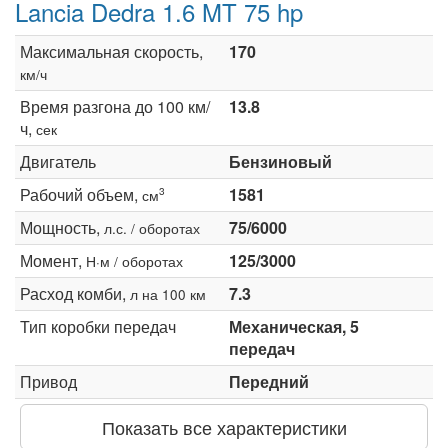
Lancia Dedra 1.6 MT 75 hp
Максимальная скорость,
170
км/ч
Время разгона до 100 км/
13.8
ч,
сек
Двигатель
Бензиновый
Рабочий объем,
1581
3
см
Мощность,
75/6000
л.с. / оборотах
Момент,
125/3000
Н·м / оборотах
Расход комби,
7.3
л на 100 км
Тип коробки передач
Механическая, 5
передач
Привод
Передний
Показать все характеристики