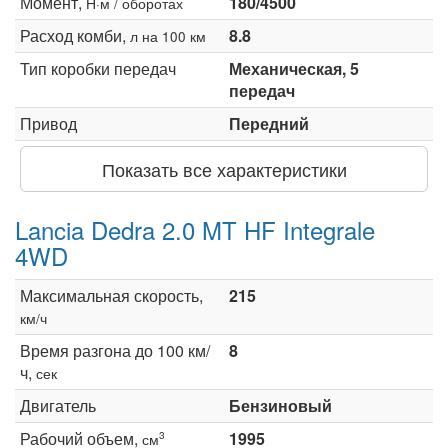
Момент,
180/4500
Н·м / оборотах
Расход комби,
8.8
л на 100 км
Тип коробки передач
Механическая, 5
передач
Привод
Передний
Показать все характеристики
Lancia Dedra 2.0 MT HF Integrale
4WD
Максимальная скорость,
215
км/ч
Время разгона до 100 км/
8
ч,
сек
Двигатель
Бензиновый
Рабочий объем,
1995
3
см