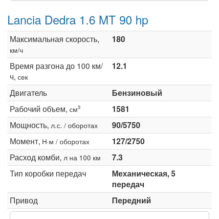
Lancia Dedra 1.6 MT 90 hp
Максимальная скорость,
180
км/ч
Время разгона до 100 км/
12.1
ч,
сек
Двигатель
Бензиновый
Рабочий объем,
1581
3
см
Мощность,
90/5750
л.с. / оборотах
Момент,
127/2750
Н·м / оборотах
Расход комби,
7.3
л на 100 км
Тип коробки передач
Механическая, 5
передач
Привод
Передний