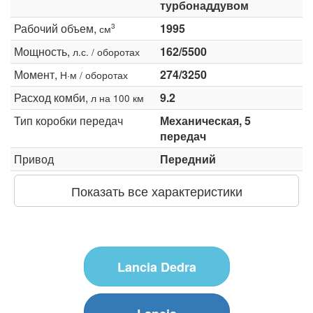
турбонаддувом
Рабочий объем,
1995
3
см
Мощность,
162/5500
л.с. / оборотах
Момент,
274/3250
Н·м / оборотах
Расход комби,
9.2
л на 100 км
Тип коробки передач
Механическая, 5
передач
Привод
Передний
Показать все характеристики
Lancia Dedra