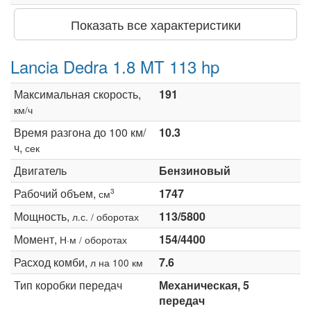
Показать все характеристики
Lancia Dedra 1.8 MT 113 hp
Максимальная скорость,
191
км/ч
Время разгона до 100 км/
10.3
ч,
сек
Двигатель
Бензиновый
Рабочий объем,
1747
3
см
Мощность,
113/5800
л.с. / оборотах
Момент,
154/4400
Н·м / оборотах
Расход комби,
7.6
л на 100 км
Тип коробки передач
Механическая, 5
передач