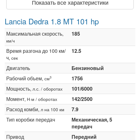
Показать все характеристики
Lancia Dedra 1.8 MT 101 hp
Максимальная скорость,
185
км/ч
Время разгона до 100 км/
12.5
ч,
сек
Двигатель
Бензиновый
Рабочий объем,
1756
3
см
Мощность,
101/6000
л.с. / оборотах
Момент,
142/2500
Н·м / оборотах
Расход комби,
7.9
л на 100 км
Тип коробки передач
Механическая, 5
передач
Привод
Передний