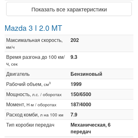
Показать все характеристики
Mazda 3 I 2.0 MT
Максимальная скорость,
202
км/ч
Время разгона до 100 км/
9.3
ч,
сек
Двигатель
Бензиновый
Рабочий объем,
1999
3
см
Мощность,
150/6500
л.с. / оборотах
Момент,
187/4000
Н·м / оборотах
Расход комби,
7.9
л на 100 км
Тип коробки передач
Механическая, 6
передач