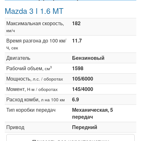
Mazda 3 I 1.6 MT
Максимальная скорость,
182
км/ч
Время разгона до 100 км/
11.7
ч,
сек
Двигатель
Бензиновый
Рабочий объем,
1598
3
см
Мощность,
105/6000
л.с. / оборотах
Момент,
145/4000
Н·м / оборотах
Расход комби,
6.9
л на 100 км
Тип коробки передач
Механическая, 5
передач
Привод
Передний