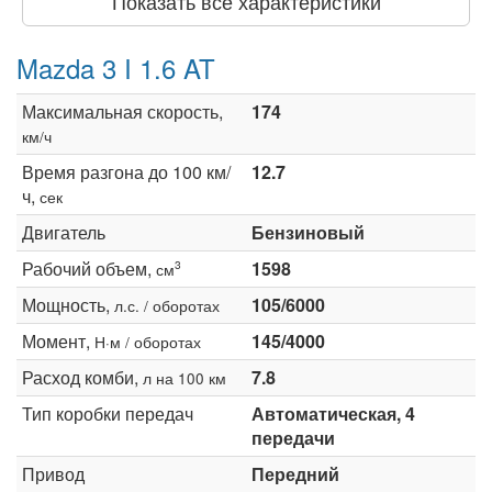
Показать все характеристики
Mazda 3 I 1.6 AT
Максимальная скорость,
174
км/ч
Время разгона до 100 км/
12.7
ч,
сек
Двигатель
Бензиновый
Рабочий объем,
1598
3
см
Мощность,
105/6000
л.с. / оборотах
Момент,
145/4000
Н·м / оборотах
Расход комби,
7.8
л на 100 км
Тип коробки передач
Автоматическая, 4
передачи
Привод
Передний