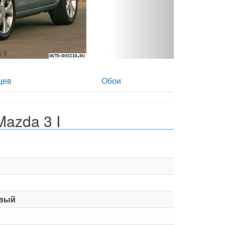
то 2
цев
Обои
azda 3 I
вый