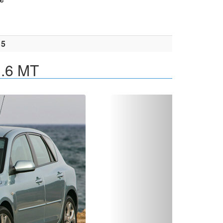
15
1.6 MT
Вперед