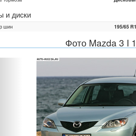
 и диски
р шин
195/65 R
Фото Mazda 3 I 
Назад