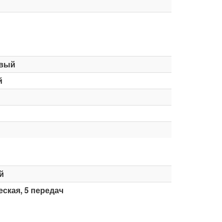
вый
й
й
ская, 5 передач