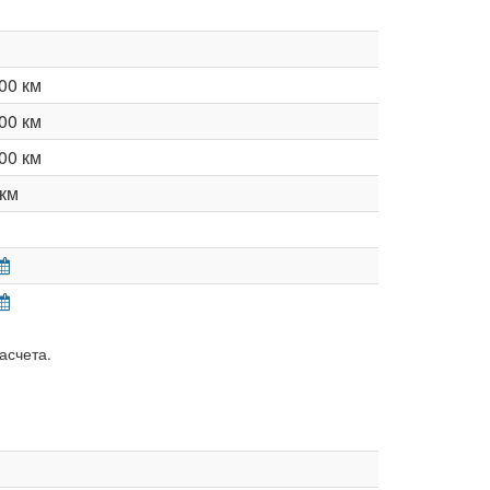
00 км
00 км
00 км
км
асчета.