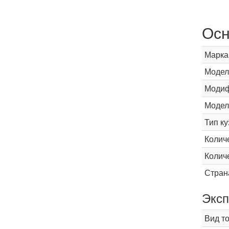
Осн
Марка
Модел
Модиф
Модел
Тип ку
Колич
Колич
Стран
Эксп
Вид т