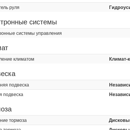
тель руля
Гидроус
тронные системы
ронные системы управления
мат
ление климатом
Климат-
еска
няя подвеска
Независ
я подвеска
Независ
оза
ние тормоза
Дисковы
е тормоза
Дисковы