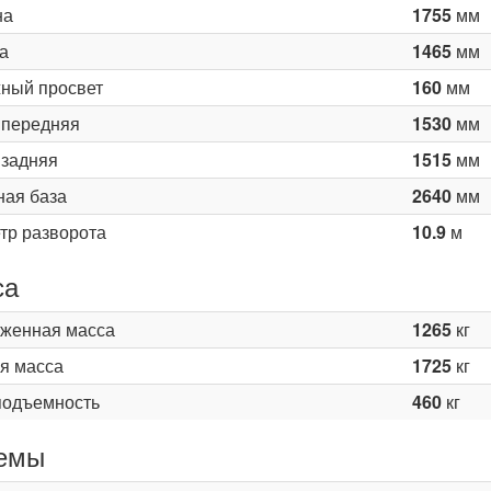
на
1755
мм
а
1465
мм
ный просвет
160
мм
 передняя
1530
мм
 задняя
1515
мм
ная база
2640
мм
тр разворота
10.9
м
са
женная масса
1265
кг
я масса
1725
кг
подъемность
460
кг
емы