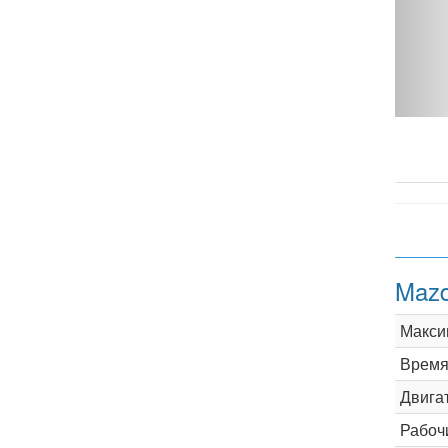
MT - фото 1
Mazd
Макси
Время 
Двига
Рабоч