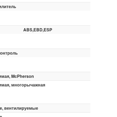
илитель
ABS,EBD,ESP
контроль
имая, McPherson
имая, многорычажная
е, вентилируемые
е