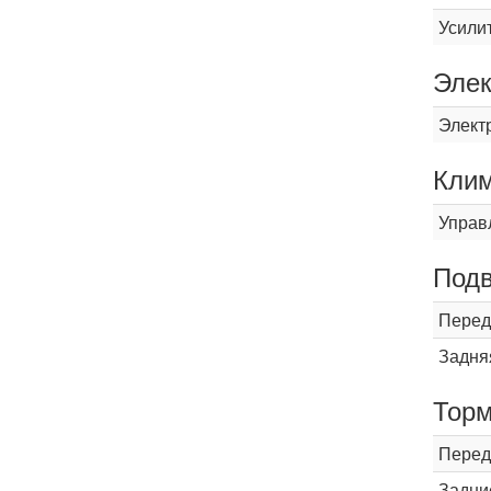
Усили
Элек
Элект
Кли
Управ
Подв
Перед
Задня
Торм
Перед
Задни