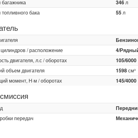
 багажника
346
л
 топливного бака
55
л
атель
вигателя
Бензино
 цилиндров / расположение
4/Рядны
ть двигателя, л.с / оборотах
105/6000
ий объем двигателя
1598
см³
ий момент, Н·м / оборотах
145/4000
смиссия
д
Передни
оробки передач
Механиче
ь