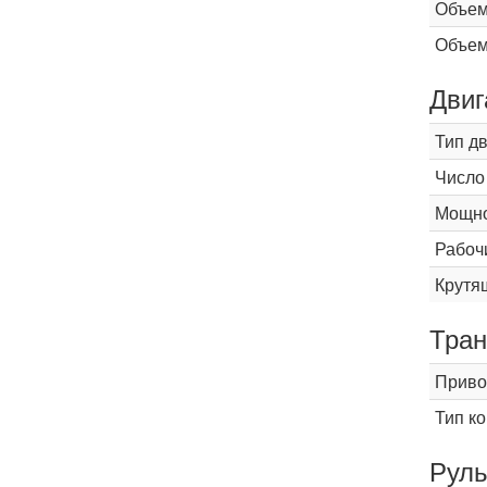
Объем
Объем
Двиг
Тип д
Число
Мощнос
Рабоч
Крутящ
Тран
Приво
Тип к
Рул