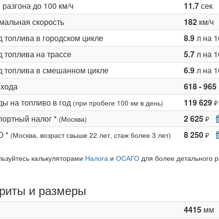
разгона до 100 км/ч
11.7
сек
мальная скорость
182
км/ч
д топлива в городском цикле
8.9
л на 1
 топлива на трассе
5.7
л на 1
д топлива в смешанном цикле
6.9
л на 1
 хода
618 - 965
ды на топливо в год
119 629
(при пробеге 100 км в день)
₽
портный налог *
2 625
(Москва)
₽
О *
8 250
(Москва, возраст свыше 22 лет, стаж более 3 лет)
₽
льзуйтесь калькуляторами
Налога
и
ОСАГО
для более детального р
риты и размеры
4415
мм