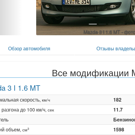
Mazda 3 I 1.6 MT - фо
Обзор автомобиля
Отзывы владель
Все модификации M
a 3 I 1.6 MT
мальная скорость,
182
км/ч
разгона до 100 км/ч,
11.7
сек
тель
Бензино
ий объем,
1598
3
см