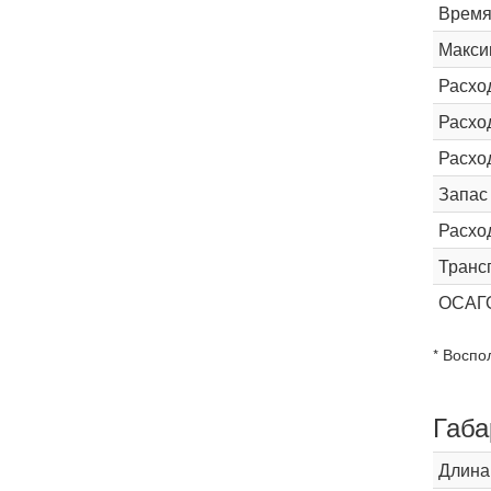
Время 
Макси
Расхо
Расход
Расхо
Запас
Расхо
Транс
ОСАГ
* Воспо
Габа
Длина