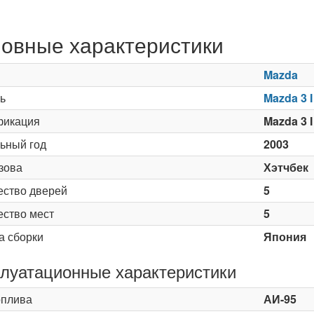
овные характеристики
Mazda
ь
Mazda 3 I
икация
Mazda 3 I
ьный год
2003
зова
Хэтчбек
ество дверей
5
ество мест
5
а сборки
Япония
луатационные характеристики
оплива
АИ-95