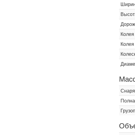
Шири
Высот
Дорож
Колея
Колея
Колес
Диаме
Мас
Снаря
Полна
Грузо
Объ