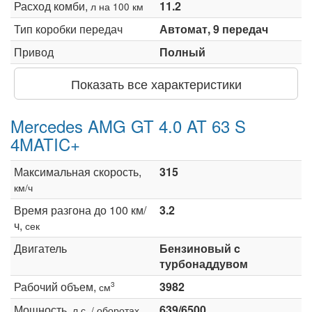
Расход комби,
11.2
л на 100 км
Тип коробки передач
Автомат, 9 передач
Привод
Полный
Показать все характеристики
Mercedes AMG GT 4.0 AT 63 S
4MATIC+
Максимальная скорость,
315
км/ч
Время разгона до 100 км/
3.2
ч,
сек
Двигатель
Бензиновый c
турбонаддувом
Рабочий объем,
3982
3
см
Мощность,
639/6500
л.с. / оборотах