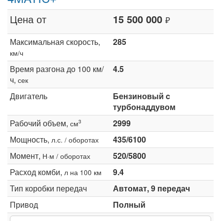
Цена от
15 500 000
₽
Максимальная скорость,
285
км/ч
Время разгона до 100 км/
4.5
ч,
сек
Двигатель
Бензиновый c
турбонаддувом
Рабочий объем,
2999
3
см
Мощность,
435/6100
л.с. / оборотах
Момент,
520/5800
Н·м / оборотах
Расход комби,
9.4
л на 100 км
Тип коробки передач
Автомат, 9 передач
Привод
Полный