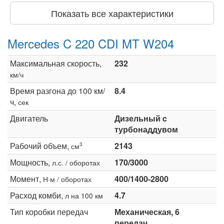
Показать все характеристики
Mercedes C 220 CDI MT W204
Максимальная скорость,
232
км/ч
Время разгона до 100 км/
8.4
ч,
сек
Двигатель
Дизельный c
турбонаддувом
Рабочий объем,
2143
3
см
Мощность,
170/3000
л.с. / оборотах
Момент,
400/1400-2800
Н·м / оборотах
Расход комби,
4.7
л на 100 км
Тип коробки передач
Механическая, 6
передач