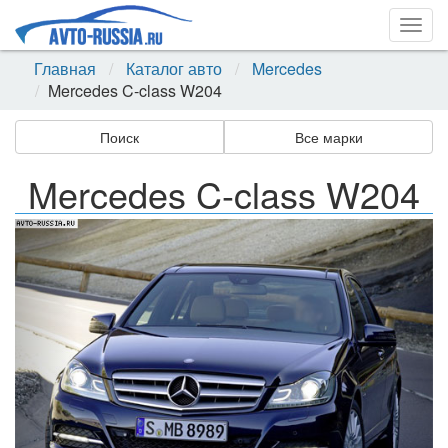
Togg
navig
Главная
Каталог авто
Mercedes
Mercedes C-class W204
Поиск
Все марки
Mercedes C-class W204
Назад
Впер