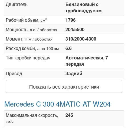
Двигатель
Бензиновый c
турбонаддувом
Рабочий объем,
1796
3
см
Мощность,
204/5500
л.с. / оборотах
Момент,
310/2000-4300
Н·м / оборотах
Расход комби,
6.6
л на 100 км
Тип коробки передач
Автоматическая, 7
передач
Привод
Задний
Показать все характеристики
Mercedes C 300 4MATIC AT W204
Максимальная скорость,
245
км/ч