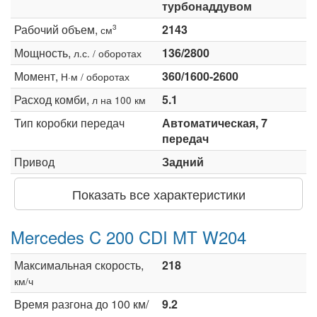
турбонаддувом
Рабочий объем,
2143
3
см
Мощность,
136/2800
л.с. / оборотах
Момент,
360/1600-2600
Н·м / оборотах
Расход комби,
5.1
л на 100 км
Тип коробки передач
Автоматическая, 7
передач
Привод
Задний
Показать все характеристики
Mercedes C 200 CDI MT W204
Максимальная скорость,
218
км/ч
Время разгона до 100 км/
9.2