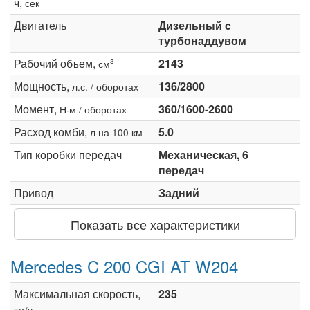
ч,
сек
Двигатель
Дизельный c
турбонаддувом
Рабочий объем,
2143
3
см
Мощность,
136/2800
л.с. / оборотах
Момент,
360/1600-2600
Н·м / оборотах
Расход комби,
5.0
л на 100 км
Тип коробки передач
Механическая, 6
передач
Привод
Задний
Показать все характеристики
Mercedes C 200 CGI AT W204
Максимальная скорость,
235
км/ч