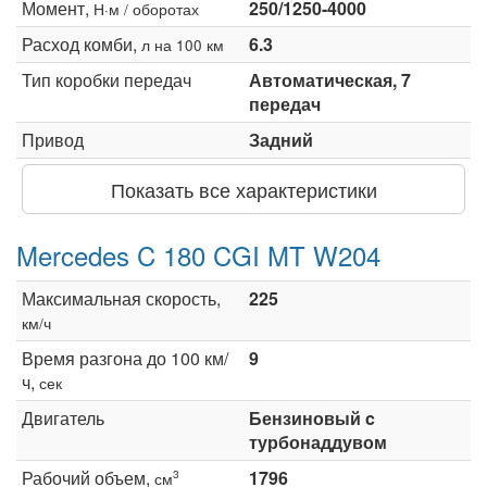
Момент,
250/1250-4000
Н·м / оборотах
Расход комби,
6.3
л на 100 км
Тип коробки передач
Автоматическая, 7
передач
Привод
Задний
Показать все характеристики
Mercedes C 180 CGI MT W204
Максимальная скорость,
225
км/ч
Время разгона до 100 км/
9
ч,
сек
Двигатель
Бензиновый c
турбонаддувом
Рабочий объем,
1796
3
см