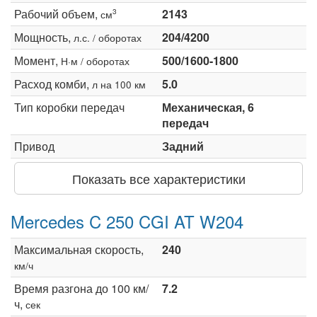
Рабочий объем,
2143
3
см
Мощность,
204/4200
л.с. / оборотах
Момент,
500/1600-1800
Н·м / оборотах
Расход комби,
5.0
л на 100 км
Тип коробки передач
Механическая, 6
передач
Привод
Задний
Показать все характеристики
Mercedes C 250 CGI AT W204
Максимальная скорость,
240
км/ч
Время разгона до 100 км/
7.2
ч,
сек