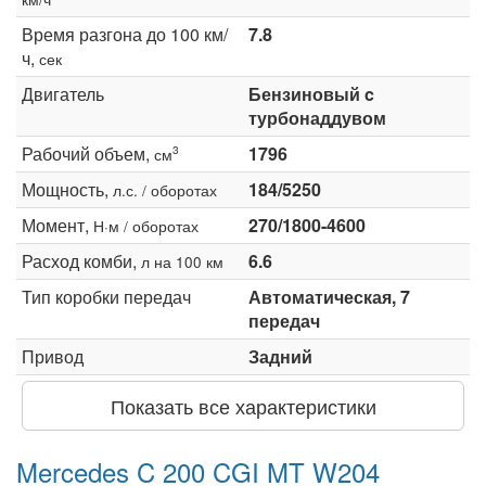
Время разгона до 100 км/
7.8
ч,
сек
Двигатель
Бензиновый c
турбонаддувом
Рабочий объем,
1796
3
см
Мощность,
184/5250
л.с. / оборотах
Момент,
270/1800-4600
Н·м / оборотах
Расход комби,
6.6
л на 100 км
Тип коробки передач
Автоматическая, 7
передач
Привод
Задний
Показать все характеристики
Mercedes C 200 CGI MT W204