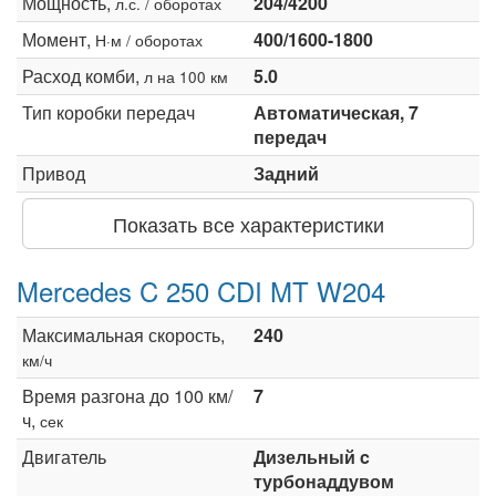
Мощность,
204/4200
л.с. / оборотах
Момент,
400/1600-1800
Н·м / оборотах
Расход комби,
5.0
л на 100 км
Тип коробки передач
Автоматическая, 7
передач
Привод
Задний
Показать все характеристики
Mercedes C 250 CDI MT W204
Максимальная скорость,
240
км/ч
Время разгона до 100 км/
7
ч,
сек
Двигатель
Дизельный c
турбонаддувом