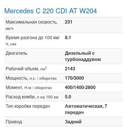
Mercedes C 220 CDI AT W204
Максимальная скорость,
231
км/ч
Время разгона до 100 км/
8.1
ч,
сек
Двигатель
Дизельный c
турбонаддувом
Рабочий объем,
2143
3
см
Мощность,
170/3000
л.с. / оборотах
Момент,
400/1400-2800
Н·м / оборотах
Расход комби,
5.0
л на 100 км
Тип коробки передач
Автоматическая, 7
передач
Привод
Задний