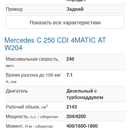
Привод
Задний
Показать все характеристики
Mercedes C 250 CDI 4MATIC AT
W204
Максимальная скорость,
240
км/ч
Время разгона до 100 км/
7.1
ч,
сек
Двигатель
Дизельный c
турбонаддувом
Рабочий объем,
2143
3
см
Мощность,
204/4200
л.с. / оборотах
Момент,
400/1600-1800
Н·м / оборотах