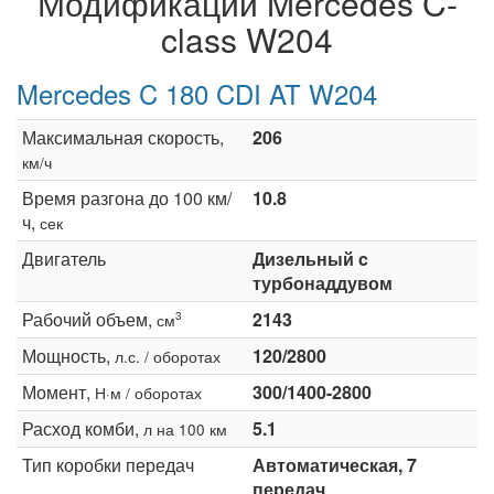
Модификации Mercedes C-
class W204
Mercedes C 180 CDI AT W204
Максимальная скорость,
206
км/ч
Время разгона до 100 км/
10.8
ч,
сек
Двигатель
Дизельный c
турбонаддувом
Рабочий объем,
2143
3
см
Мощность,
120/2800
л.с. / оборотах
Момент,
300/1400-2800
Н·м / оборотах
Расход комби,
5.1
л на 100 км
Тип коробки передач
Автоматическая, 7
передач