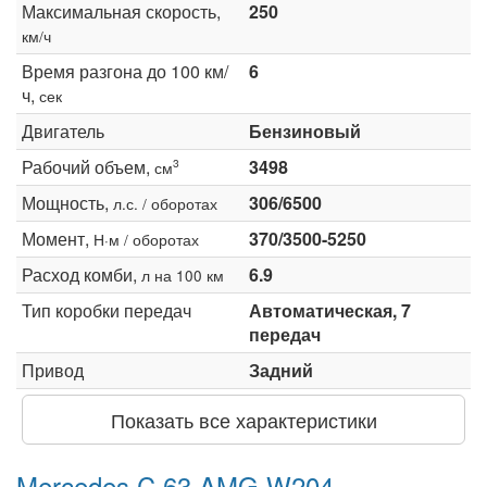
Максимальная скорость,
250
км/ч
Время разгона до 100 км/
6
ч,
сек
Двигатель
Бензиновый
Рабочий объем,
3498
3
см
Мощность,
306/6500
л.с. / оборотах
Момент,
370/3500-5250
Н·м / оборотах
Расход комби,
6.9
л на 100 км
Тип коробки передач
Автоматическая, 7
передач
Привод
Задний
Показать все характеристики
Mercedes C 63 AMG W204