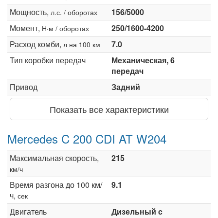
Мощность,
156/5000
л.с. / оборотах
Момент,
250/1600-4200
Н·м / оборотах
Расход комби,
7.0
л на 100 км
Тип коробки передач
Механическая, 6
передач
Привод
Задний
Показать все характеристики
Mercedes C 200 CDI AT W204
Максимальная скорость,
215
км/ч
Время разгона до 100 км/
9.1
ч,
сек
Двигатель
Дизельный c