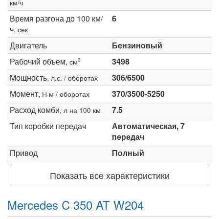
км/ч
Время разгона до 100 км/
6
ч,
сек
Двигатель
Бензиновый
Рабочий объем,
3498
3
см
Мощность,
306/6500
л.с. / оборотах
Момент,
370/3500-5250
Н·м / оборотах
Расход комби,
7.5
л на 100 км
Тип коробки передач
Автоматическая, 7
передач
Привод
Полный
Показать все характеристики
Mercedes C 350 AT W204