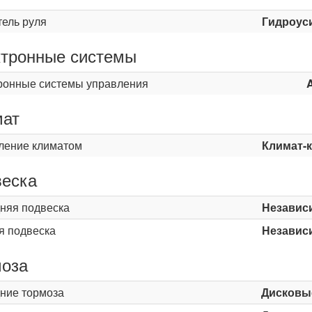
тель руля
Гидроус
тронные системы
ронные системы управления
мат
ление климатом
Климат-
еска
няя подвеска
Независ
я подвеска
Независ
оза
ние тормоза
Дисковы