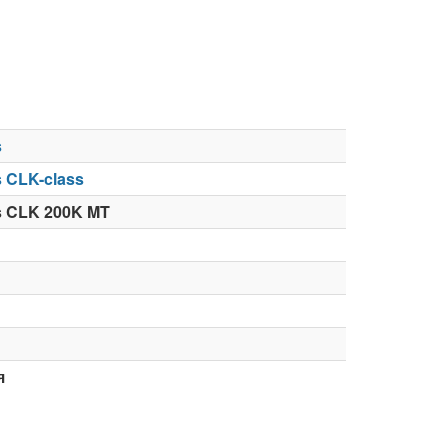
s
 CLK-class
s CLK 200K MT
я