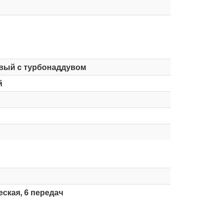
вый c турбонаддувом
й
ская, 6 передач