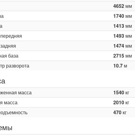
4652
мм
на
1740
мм
а
1413
мм
 передняя
1493
мм
 задняя
1474
мм
ная база
2715
мм
тр разворота
10.7
м
са
женная масса
1540
кг
я масса
2010
кг
подъемность
470
кг
емы