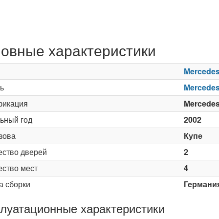
овные характеристики
Mercede
ь
Mercedes
икация
Mercede
ьный год
2002
зова
Купе
ество дверей
2
ество мест
4
а сборки
Германи
луатационные характеристики