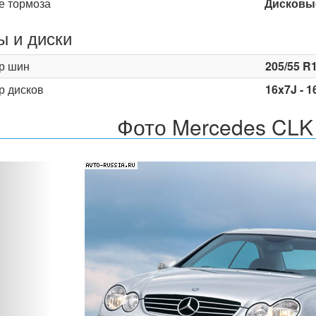
е тормоза
Дисковы
 и диски
р шин
205/55 R1
р дисков
16x7J - 1
Фото Mercedes CLK
Назад