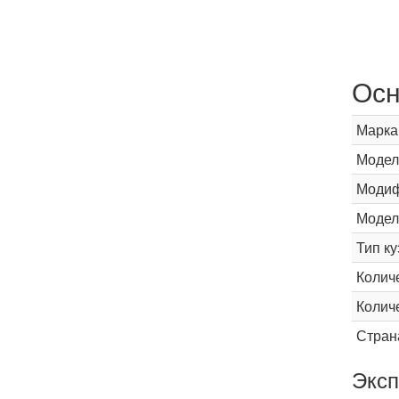
Осн
Марка
Модел
Модиф
Модел
Тип ку
Колич
Колич
Стран
Эксп