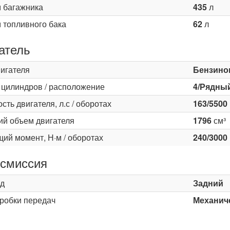
 багажника
435
л
 топливного бака
62
л
атель
вигателя
Бензино
 цилиндров / расположение
4/Рядны
ть двигателя, л.с / оборотах
163/5500
ий объем двигателя
1796
см³
ий момент, Н·м / оборотах
240/3000
смиссия
д
Задний
оробки передач
Механиче
ь