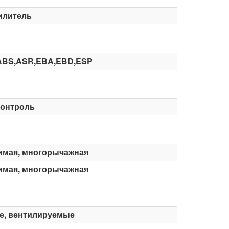
илитель
ABS,ASR,EBA,EBD,ESP
контроль
имая, многорычажная
имая, многорычажная
е, вентилируемые