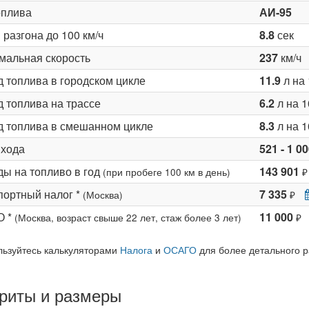
оплива
АИ-95
разгона до 100 км/ч
8.8
сек
мальная скорость
237
км/ч
д топлива в городском цикле
11.9
л на 
 топлива на трассе
6.2
л на 1
д топлива в смешанном цикле
8.3
л на 1
 хода
521 - 1 0
ды на топливо в год
143 901
(при пробеге 100 км в день)
₽
портный налог *
7 335
(Москва)
₽
О *
11 000
(Москва, возраст свыше 22 лет, стаж более 3 лет)
₽
льзуйтесь калькуляторами
Налога
и
ОСАГО
для более детального р
риты и размеры