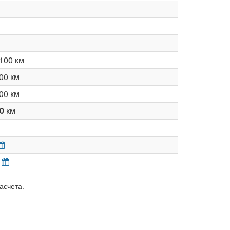
100 км
00 км
00 км
00
км
асчета.