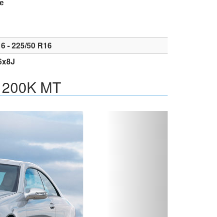
е
6 - 225/50 R16
6x8J
 200K MT
Вперед