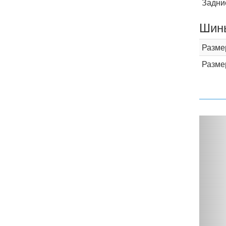
Задни
Шины
Разме
Разме