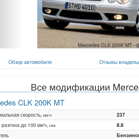
Mercedes CLK 200K MT - 
Обзор автомобиля
Отзывы владель
Все модификации Merce
edes CLK 200K MT
мальная скорость,
237
км/ч
разгона до 100 км/ч,
8.8
сек
тель
Бензино