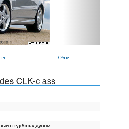
фото 2
цев
Обои
des CLK-class
вый c турбонаддувом