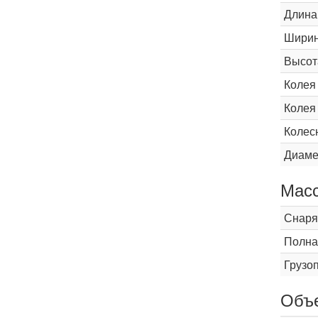
Длина
Шири
Высот
Колея
Колея
Колес
Диаме
Мас
Снаря
Полна
Грузо
Объ