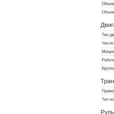
Объем
Объем
Двиг
Тип д
Число
Мощнос
Рабоч
Крутящ
Тран
Приво
Тип к
Рул