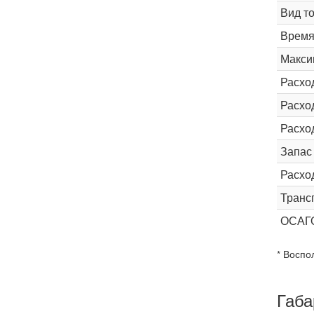
Вид т
Время 
Макси
Расхо
Расход
Расхо
Запас
Расхо
Транс
ОСАГ
* Воспо
Габа