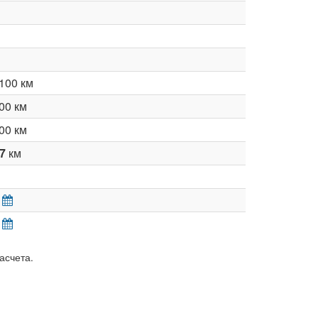
100 км
00 км
00 км
27
км
асчета.