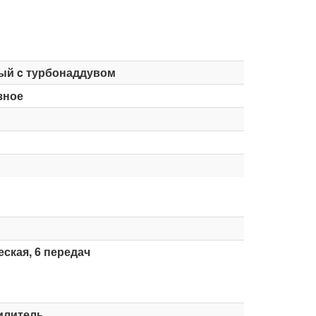
ый c турбонаддувом
зное
ская, 6 передач
илитель