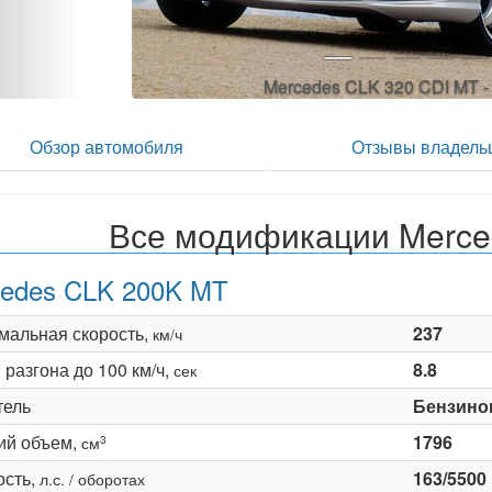
Mercedes CLK 320 CDI MT -
Обзор автомобиля
Отзывы владель
Все модификации Merce
edes CLK 200K MT
мальная скорость,
237
км/ч
разгона до 100 км/ч,
8.8
сек
тель
Бензино
ий объем,
1796
3
см
сть,
163/5500
л.с. / оборотах