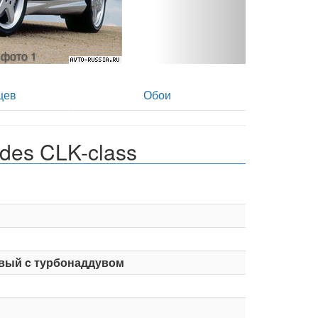
 фото 2
цев
Обои
des CLK-class
вый c турбонаддувом