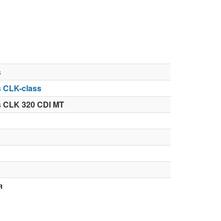
s
 CLK-class
 CLK 320 CDI MT
я