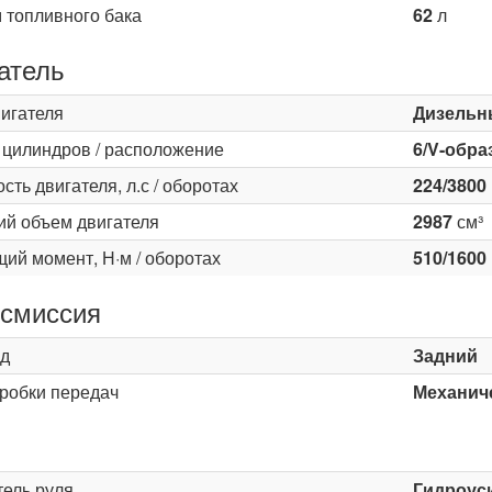
 топливного бака
62
л
атель
вигателя
Дизельн
 цилиндров / расположение
6/V-обра
ть двигателя, л.с / оборотах
224/3800
ий объем двигателя
2987
см³
ий момент, Н·м / оборотах
510/1600
смиссия
д
Задний
оробки передач
Механиче
ь
тель руля
Гидроус