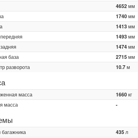
4652
мм
на
1740
мм
а
1413
мм
 передняя
1493
мм
 задняя
1474
мм
ная база
2715
мм
тр разворота
10.7
м
са
женная масса
1660
кг
я масса
-
емы
 багажника
435
л