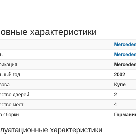
овные характеристики
Mercede
ь
Mercedes
икация
Mercedes
ьный год
2002
зова
Купе
ество дверей
2
ество мест
4
а сборки
Германи
луатационные характеристики