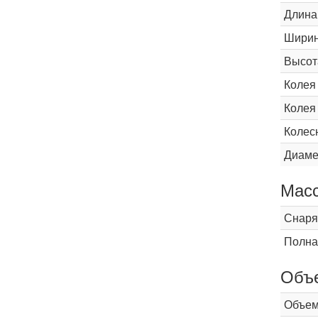
Длина
Шири
Высот
Колея
Колея
Колес
Диаме
Мас
Снаря
Полна
Объ
Объем