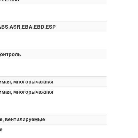
ABS,ASR,EBA,EBD,ESP
контроль
имая, многорычажная
имая, многорычажная
е, вентилируемые
е