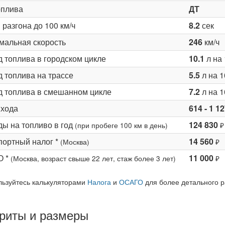
оплива
ДТ
разгона до 100 км/ч
8.2
сек
мальная скорость
246
км/ч
д топлива в городском цикле
10.1
л на 
 топлива на трассе
5.5
л на 1
д топлива в смешанном цикле
7.2
л на 1
 хода
614 - 1 1
ды на топливо в год
124 830
(при пробеге 100 км в день)
₽
портный налог *
14 560
(Москва)
₽
О *
11 000
(Москва, возраст свыше 22 лет, стаж более 3 лет)
₽
льзуйтесь калькуляторами
Налога
и
ОСАГО
для более детального р
риты и размеры