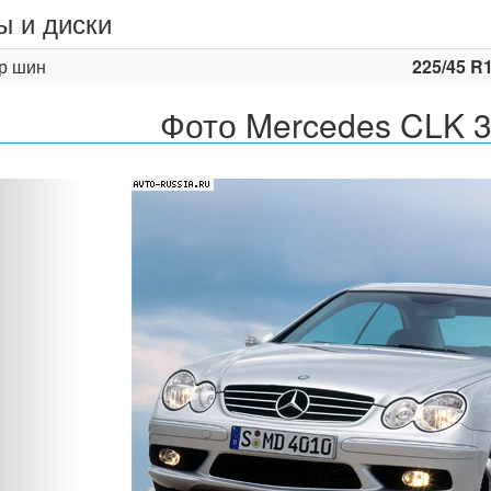
 и диски
р шин
225/45 R
Фото Mercedes CLK 
Назад