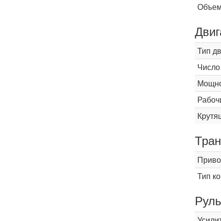
Объем
Двиг
Тип д
Число
Мощнос
Рабоч
Крутящ
Тран
Приво
Тип к
Рул
Усили