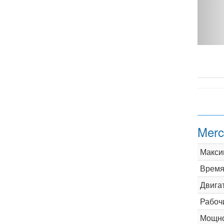
Merc
Макси
Время 
Двига
Рабоч
Мощно