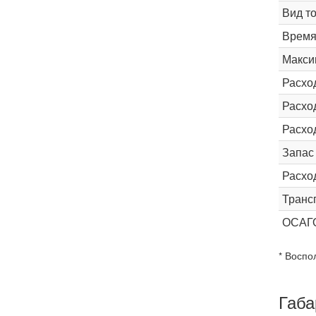
Вид т
Время 
Макси
Расхо
Расход
Расхо
Запас
Расхо
Транс
ОСАГ
* Воспо
Габа