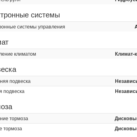
тронные системы
ронные системы управления
мат
ление климатом
Климат-
еска
няя подвеска
Независ
я подвеска
Независ
оза
ние тормоза
Дисковы
е тормоза
Дисковы