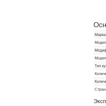
Осн
Марка
Модел
Модиф
Модел
Тип ку
Колич
Колич
Стран
Эксп