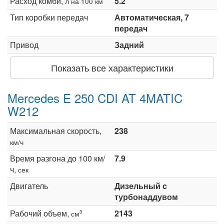
Расход комби,
5.2
л на 100 км
Тип коробки передач
Автоматическая, 7
передач
Привод
Задний
Показать все характеристики
Mercedes E 250 CDI AT 4MATIC
W212
Максимальная скорость,
238
км/ч
Время разгона до 100 км/
7.9
ч,
сек
Двигатель
Дизельный c
турбонаддувом
Рабочий объем,
2143
3
см