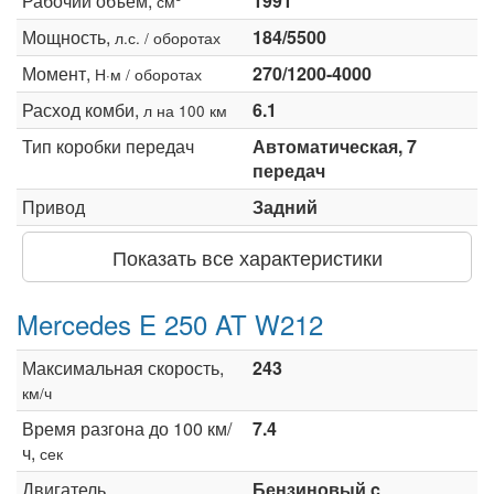
Рабочий объем,
1991
см
Мощность,
184/5500
л.с. / оборотах
Момент,
270/1200-4000
Н·м / оборотах
Расход комби,
6.1
л на 100 км
Тип коробки передач
Автоматическая, 7
передач
Привод
Задний
Показать все характеристики
Mercedes E 250 AT W212
Максимальная скорость,
243
км/ч
Время разгона до 100 км/
7.4
ч,
сек
Двигатель
Бензиновый c