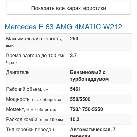
Показать все характеристики
Mercedes E 63 AMG 4MATIC W212
Максимальная скорость,
250
км/ч
Время разгона до 100 км/
3.7
ч,
сек
Двигатель
Бензиновый c
турбонаддувом
Рабочий объем,
5461
3
см
Мощность,
558/5500
л.с. / оборотах
Момент,
720/1750-5250
Н·м / оборотах
Расход комби,
10.3
л на 100 км
Тип коробки передач
Автоматическая, 7
передач