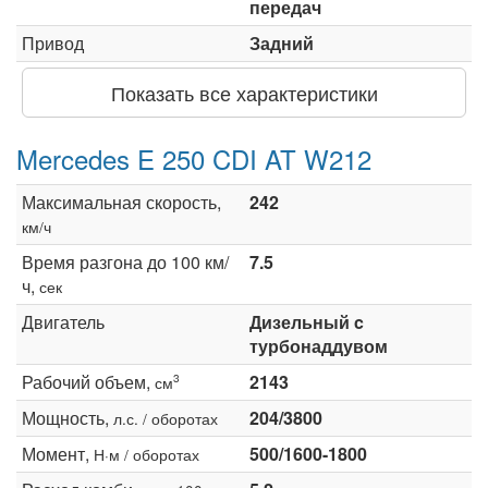
передач
Привод
Задний
Показать все характеристики
Mercedes E 250 CDI AT W212
Максимальная скорость,
242
км/ч
Время разгона до 100 км/
7.5
ч,
сек
Двигатель
Дизельный c
турбонаддувом
Рабочий объем,
2143
3
см
Мощность,
204/3800
л.с. / оборотах
Момент,
500/1600-1800
Н·м / оборотах