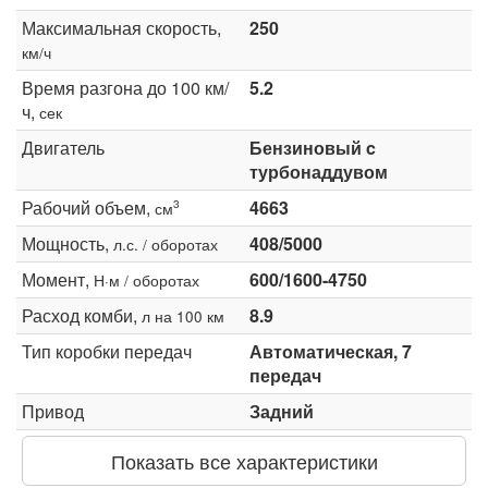
Максимальная скорость,
250
км/ч
Время разгона до 100 км/
5.2
ч,
сек
Двигатель
Бензиновый c
турбонаддувом
Рабочий объем,
4663
3
см
Мощность,
408/5000
л.с. / оборотах
Момент,
600/1600-4750
Н·м / оборотах
Расход комби,
8.9
л на 100 км
Тип коробки передач
Автоматическая, 7
передач
Привод
Задний
Показать все характеристики