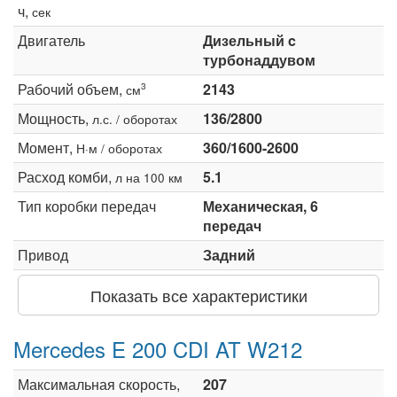
ч,
сек
Двигатель
Дизельный c
турбонаддувом
Рабочий объем,
2143
3
см
Мощность,
136/2800
л.с. / оборотах
Момент,
360/1600-2600
Н·м / оборотах
Расход комби,
5.1
л на 100 км
Тип коробки передач
Механическая, 6
передач
Привод
Задний
Показать все характеристики
Mercedes E 200 CDI AT W212
Максимальная скорость,
207