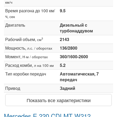
км/ч
Время разгона до 100 км/
9.5
ч,
сек
Двигатель
Дизельный c
турбонаддувом
Рабочий объем,
2143
3
см
Мощность,
136/2800
л.с. / оборотах
Момент,
360/1600-2600
Н·м / оборотах
Расход комби,
5.2
л на 100 км
Тип коробки передач
Автоматическая, 7
передач
Привод
Задний
Показать все характеристики
Mercedes E 220 CDI MT W212