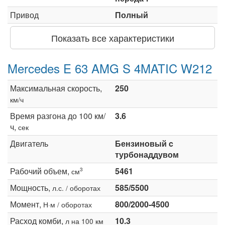
Привод
Полный
Показать все характеристики
Mercedes E 63 AMG S 4MATIC W212
Максимальная скорость,
250
км/ч
Время разгона до 100 км/
3.6
ч,
сек
Двигатель
Бензиновый c
турбонаддувом
Рабочий объем,
5461
3
см
Мощность,
585/5500
л.с. / оборотах
Момент,
800/2000-4500
Н·м / оборотах
Расход комби,
10.3
л на 100 км