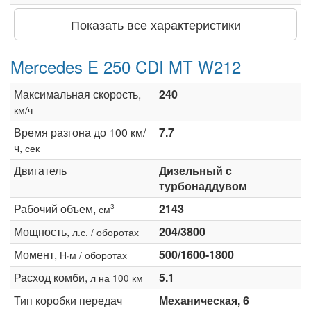
Показать все характеристики
Mercedes E 250 CDI MT W212
Максимальная скорость,
240
км/ч
Время разгона до 100 км/
7.7
ч,
сек
Двигатель
Дизельный c
турбонаддувом
Рабочий объем,
2143
3
см
Мощность,
204/3800
л.с. / оборотах
Момент,
500/1600-1800
Н·м / оборотах
Расход комби,
5.1
л на 100 км
Тип коробки передач
Механическая, 6