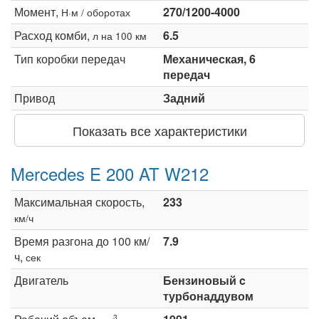
Момент,
270/1200-4000
Н·м / оборотах
Расход комби,
6.5
л на 100 км
Тип коробки передач
Механическая, 6
передач
Привод
Задний
Показать все характеристики
Mercedes E 200 AT W212
Максимальная скорость,
233
км/ч
Время разгона до 100 км/
7.9
ч,
сек
Двигатель
Бензиновый c
турбонаддувом
3