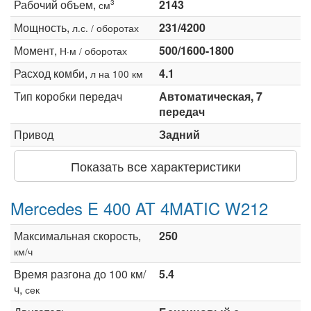
Рабочий объем,
2143
3
см
Мощность,
231/4200
л.с. / оборотах
Момент,
500/1600-1800
Н·м / оборотах
Расход комби,
4.1
л на 100 км
Тип коробки передач
Автоматическая, 7
передач
Привод
Задний
Показать все характеристики
Mercedes E 400 AT 4MATIC W212
Максимальная скорость,
250
км/ч
Время разгона до 100 км/
5.4
ч,
сек