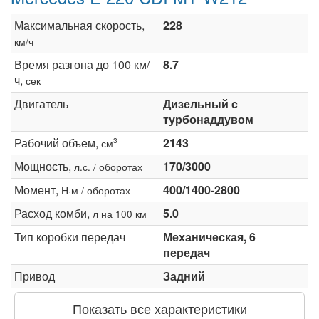
Максимальная скорость,
228
км/ч
Время разгона до 100 км/
8.7
ч,
сек
Двигатель
Дизельный c
турбонаддувом
Рабочий объем,
2143
3
см
Мощность,
170/3000
л.с. / оборотах
Момент,
400/1400-2800
Н·м / оборотах
Расход комби,
5.0
л на 100 км
Тип коробки передач
Механическая, 6
передач
Привод
Задний
Показать все характеристики