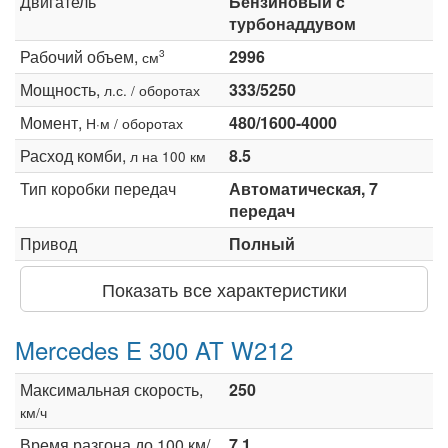
Двигатель
Бензиновый c
турбонаддувом
Рабочий объем,
2996
3
см
Мощность,
333/5250
л.с. / оборотах
Момент,
480/1600-4000
Н·м / оборотах
Расход комби,
8.5
л на 100 км
Тип коробки передач
Автоматическая, 7
передач
Привод
Полный
Показать все характеристики
Mercedes E 300 AT W212
Максимальная скорость,
250
км/ч
Время разгона до 100 км/
7.1