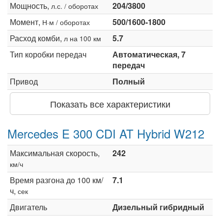
Мощность,
204/3800
л.с. / оборотах
Момент,
500/1600-1800
Н·м / оборотах
Расход комби,
5.7
л на 100 км
Тип коробки передач
Автоматическая, 7
передач
Привод
Полный
Показать все характеристики
Mercedes E 300 CDI AT Hybrid W212
Максимальная скорость,
242
км/ч
Время разгона до 100 км/
7.1
ч,
сек
Двигатель
Дизельный гибридный