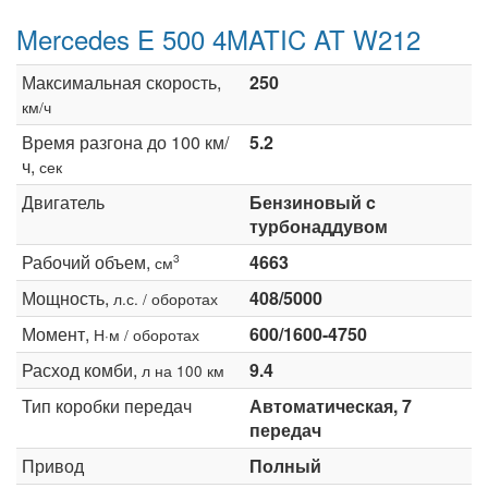
Mercedes E 500 4MATIC AT W212
Максимальная скорость,
250
км/ч
Время разгона до 100 км/
5.2
ч,
сек
Двигатель
Бензиновый c
турбонаддувом
Рабочий объем,
4663
3
см
Мощность,
408/5000
л.с. / оборотах
Момент,
600/1600-4750
Н·м / оборотах
Расход комби,
9.4
л на 100 км
Тип коробки передач
Автоматическая, 7
передач
Привод
Полный