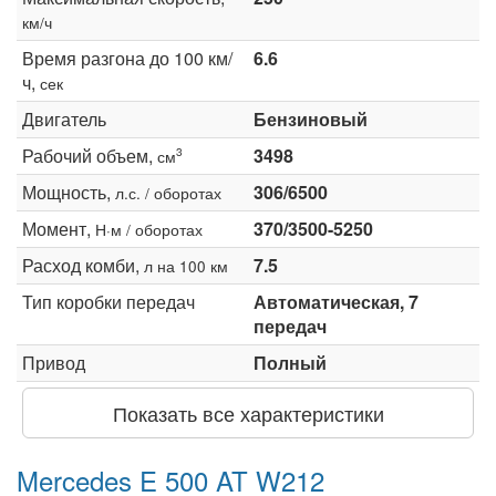
км/ч
Время разгона до 100 км/
6.6
ч,
сек
Двигатель
Бензиновый
Рабочий объем,
3498
3
см
Мощность,
306/6500
л.с. / оборотах
Момент,
370/3500-5250
Н·м / оборотах
Расход комби,
7.5
л на 100 км
Тип коробки передач
Автоматическая, 7
передач
Привод
Полный
Показать все характеристики
Mercedes E 500 AT W212