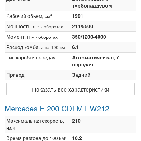
турбонаддувом
Рабочий объем,
1991
3
см
Мощность,
211/5500
л.с. / оборотах
Момент,
350/1200-4000
Н·м / оборотах
Расход комби,
6.1
л на 100 км
Тип коробки передач
Автоматическая, 7
передач
Привод
Задний
Показать все характеристики
Mercedes E 200 CDI MT W212
Максимальная скорость,
210
км/ч
Время разгона до 100 км/
10.2