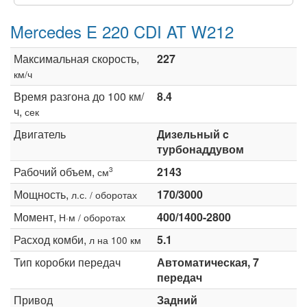
Mercedes E 220 CDI AT W212
Максимальная скорость,
227
км/ч
Время разгона до 100 км/
8.4
ч,
сек
Двигатель
Дизельный c
турбонаддувом
Рабочий объем,
2143
3
см
Мощность,
170/3000
л.с. / оборотах
Момент,
400/1400-2800
Н·м / оборотах
Расход комби,
5.1
л на 100 км
Тип коробки передач
Автоматическая, 7
передач
Привод
Задний