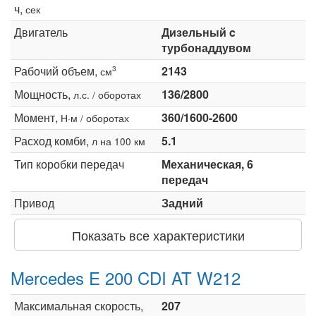
ч,
сек
Двигатель
Дизельный c
турбонаддувом
Рабочий объем,
2143
3
см
Мощность,
136/2800
л.с. / оборотах
Момент,
360/1600-2600
Н·м / оборотах
Расход комби,
5.1
л на 100 км
Тип коробки передач
Механическая, 6
передач
Привод
Задний
Показать все характеристики
Mercedes E 200 CDI AT W212
Максимальная скорость,
207