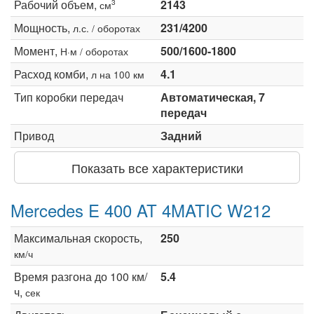
Рабочий объем,
2143
3
см
Мощность,
231/4200
л.с. / оборотах
Момент,
500/1600-1800
Н·м / оборотах
Расход комби,
4.1
л на 100 км
Тип коробки передач
Автоматическая, 7
передач
Привод
Задний
Показать все характеристики
Mercedes E 400 AT 4MATIC W212
Максимальная скорость,
250
км/ч
Время разгона до 100 км/
5.4
ч,
сек