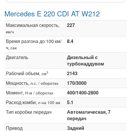
Mercedes E 220 CDI AT W212
Максимальная скорость,
227
км/ч
Время разгона до 100 км/
8.4
ч,
сек
Двигатель
Дизельный c
турбонаддувом
Рабочий объем,
2143
3
см
Мощность,
170/3000
л.с. / оборотах
Момент,
400/1400-2800
Н·м / оборотах
Расход комби,
5.1
л на 100 км
Тип коробки передач
Автоматическая, 7
передач
Привод
Задний