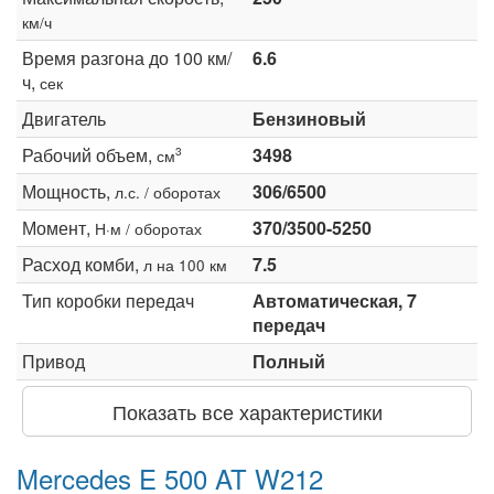
км/ч
Время разгона до 100 км/
6.6
ч,
сек
Двигатель
Бензиновый
Рабочий объем,
3498
3
см
Мощность,
306/6500
л.с. / оборотах
Момент,
370/3500-5250
Н·м / оборотах
Расход комби,
7.5
л на 100 км
Тип коробки передач
Автоматическая, 7
передач
Привод
Полный
Показать все характеристики
Mercedes E 500 AT W212