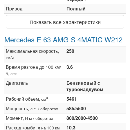
Привод
Полный
Показать все характеристики
Mercedes E 63 AMG S 4MATIC W212
Максимальная скорость,
250
км/ч
Время разгона до 100 км/
3.6
ч,
сек
Двигатель
Бензиновый c
турбонаддувом
Рабочий объем,
5461
3
см
Мощность,
585/5500
л.с. / оборотах
Момент,
800/2000-4500
Н·м / оборотах
Расход комби,
10.3
л на 100 км