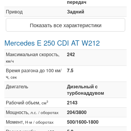
передач
Привод
Задний
Показать все характеристики
Mercedes E 250 CDI AT W212
Максимальная скорость,
242
км/ч
Время разгона до 100 км/
7.5
ч,
сек
Двигатель
Дизельный c
турбонаддувом
Рабочий объем,
2143
3
см
Мощность,
204/3800
л.с. / оборотах
Момент,
500/1600-1800
Н·м / оборотах