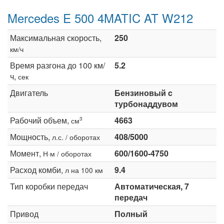
Mercedes E 500 4MATIC AT W212
Максимальная скорость,
250
км/ч
Время разгона до 100 км/
5.2
ч,
сек
Двигатель
Бензиновый c
турбонаддувом
Рабочий объем,
4663
3
см
Мощность,
408/5000
л.с. / оборотах
Момент,
600/1600-4750
Н·м / оборотах
Расход комби,
9.4
л на 100 км
Тип коробки передач
Автоматическая, 7
передач
Привод
Полный