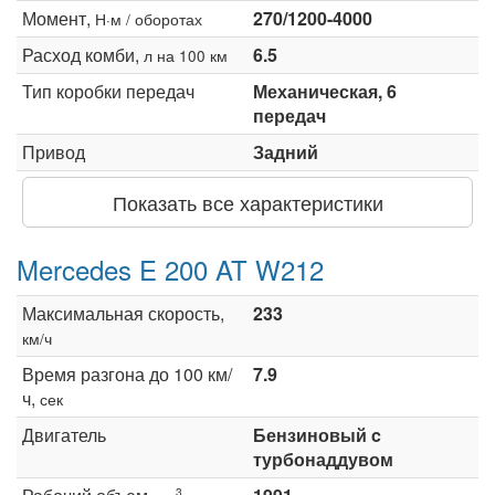
Момент,
270/1200-4000
Н·м / оборотах
Расход комби,
6.5
л на 100 км
Тип коробки передач
Механическая, 6
передач
Привод
Задний
Показать все характеристики
Mercedes E 200 AT W212
Максимальная скорость,
233
км/ч
Время разгона до 100 км/
7.9
ч,
сек
Двигатель
Бензиновый c
турбонаддувом
3