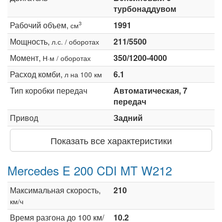
турбонаддувом
Рабочий объем,
1991
3
см
Мощность,
211/5500
л.с. / оборотах
Момент,
350/1200-4000
Н·м / оборотах
Расход комби,
6.1
л на 100 км
Тип коробки передач
Автоматическая, 7
передач
Привод
Задний
Показать все характеристики
Mercedes E 200 CDI MT W212
Максимальная скорость,
210
км/ч
Время разгона до 100 км/
10.2