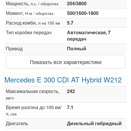
Мощность,
204/3800
л.с. / оборотах
Момент,
500/1600-1800
Н·м / оборотах
Расход комби,
5.7
л на 100 км
Тип коробки передач
Автоматическая, 7
передач
Привод
Полный
Показать все характеристики
Mercedes E 300 CDI AT Hybrid W212
Максимальная скорость,
242
км/ч
Время разгона до 100 км/
7.1
ч,
сек
Двигатель
Дизельный гибридный