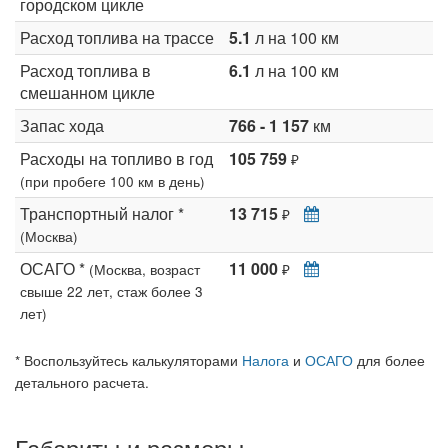
городском цикле
Расход топлива на трассе
5.1
л на 100 км
Расход топлива в
6.1
л на 100 км
смешанном цикле
Запас хода
766 - 1 157
км
Расходы на топливо в год
105 759
₽
(при пробеге 100 км в день)
Транспортный налог *
13 715
₽
(Москва)
ОСАГО *
11 000
(Москва, возраст
₽
свыше 22 лет, стаж более 3
лет)
* Воспользуйтесь калькуляторами
Налога
и
ОСАГО
для более
детального расчета.
Габариты и размеры