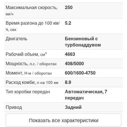
Максимальная скорость,
250
км/ч
Время разгона до 100 км/
5.2
ч,
сек
Двигатель
Бензиновый c
турбонаддувом
Рабочий объем,
4663
3
см
Мощность,
408/5000
л.с. / оборотах
Момент,
600/1600-4750
Н·м / оборотах
Расход комби,
8.9
л на 100 км
Тип коробки передач
Автоматическая, 7
передач
Привод
Задний
Показать все характеристики