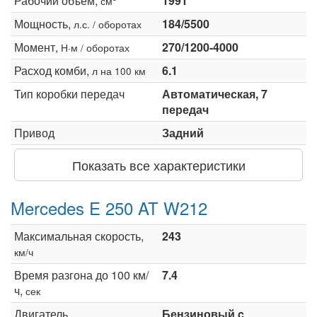
Рабочий объем,
1991
см
Мощность,
184/5500
л.с. / оборотах
Момент,
270/1200-4000
Н·м / оборотах
Расход комби,
6.1
л на 100 км
Тип коробки передач
Автоматическая, 7
передач
Привод
Задний
Показать все характеристики
Mercedes E 250 AT W212
Максимальная скорость,
243
км/ч
Время разгона до 100 км/
7.4
ч,
сек
Двигатель
Бензиновый c