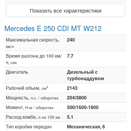
Показать все характеристики
Mercedes E 250 CDI MT W212
Максимальная скорость,
240
км/ч
Время разгона до 100 км/
7.7
ч,
сек
Двигатель
Дизельный c
турбонаддувом
Рабочий объем,
2143
3
см
Мощность,
204/3800
л.с. / оборотах
Момент,
500/1600-1800
Н·м / оборотах
Расход комби,
5.1
л на 100 км
Тип коробки передач
Механическая, 6