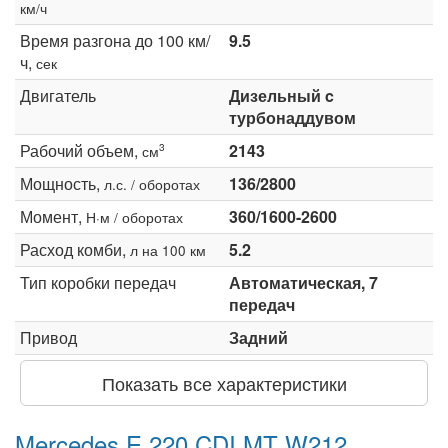
км/ч
Время разгона до 100 км/
9.5
ч,
сек
Двигатель
Дизельный c
турбонаддувом
Рабочий объем,
2143
3
см
Мощность,
136/2800
л.с. / оборотах
Момент,
360/1600-2600
Н·м / оборотах
Расход комби,
5.2
л на 100 км
Тип коробки передач
Автоматическая, 7
передач
Привод
Задний
Показать все характеристики
Mercedes E 220 CDI MT W212