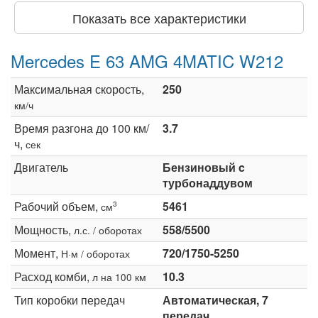
Показать все характеристики
Mercedes E 63 AMG 4MATIC W212
Максимальная скорость,
250
км/ч
Время разгона до 100 км/
3.7
ч,
сек
Двигатель
Бензиновый c
турбонаддувом
Рабочий объем,
5461
3
см
Мощность,
558/5500
л.с. / оборотах
Момент,
720/1750-5250
Н·м / оборотах
Расход комби,
10.3
л на 100 км
Тип коробки передач
Автоматическая, 7
передач