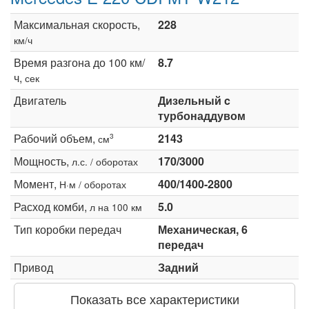
Максимальная скорость,
228
км/ч
Время разгона до 100 км/
8.7
ч,
сек
Двигатель
Дизельный c
турбонаддувом
Рабочий объем,
2143
3
см
Мощность,
170/3000
л.с. / оборотах
Момент,
400/1400-2800
Н·м / оборотах
Расход комби,
5.0
л на 100 км
Тип коробки передач
Механическая, 6
передач
Привод
Задний
Показать все характеристики