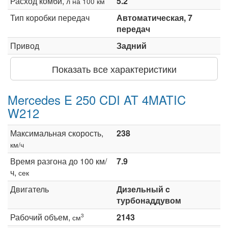
Расход комби,
5.2
л на 100 км
Тип коробки передач
Автоматическая, 7
передач
Привод
Задний
Показать все характеристики
Mercedes E 250 CDI AT 4MATIC
W212
Максимальная скорость,
238
км/ч
Время разгона до 100 км/
7.9
ч,
сек
Двигатель
Дизельный c
турбонаддувом
Рабочий объем,
2143
3
см