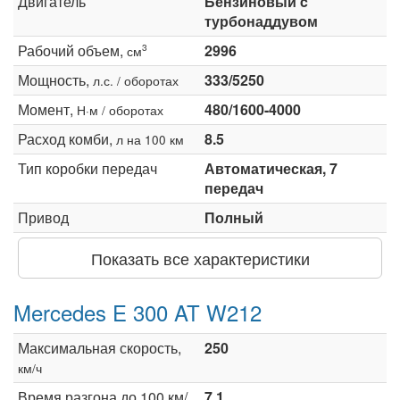
Двигатель
Бензиновый c
турбонаддувом
Рабочий объем,
2996
3
см
Мощность,
333/5250
л.с. / оборотах
Момент,
480/1600-4000
Н·м / оборотах
Расход комби,
8.5
л на 100 км
Тип коробки передач
Автоматическая, 7
передач
Привод
Полный
Показать все характеристики
Mercedes E 300 AT W212
Максимальная скорость,
250
км/ч
Время разгона до 100 км/
7.1