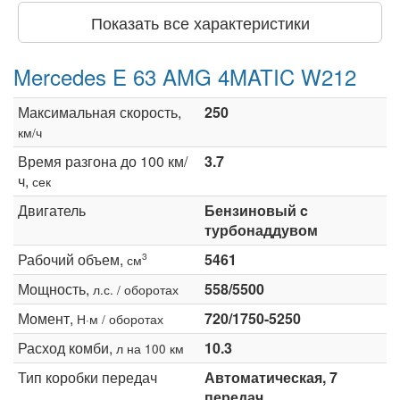
Показать все характеристики
Mercedes E 63 AMG 4MATIC W212
Максимальная скорость,
250
км/ч
Время разгона до 100 км/
3.7
ч,
сек
Двигатель
Бензиновый c
турбонаддувом
Рабочий объем,
5461
3
см
Мощность,
558/5500
л.с. / оборотах
Момент,
720/1750-5250
Н·м / оборотах
Расход комби,
10.3
л на 100 км
Тип коробки передач
Автоматическая, 7
передач