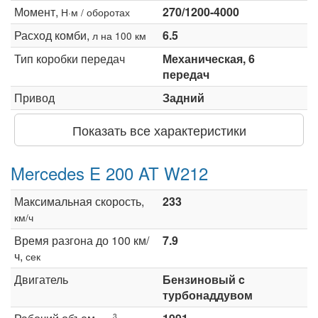
Момент,
270/1200-4000
Н·м / оборотах
Расход комби,
6.5
л на 100 км
Тип коробки передач
Механическая, 6
передач
Привод
Задний
Показать все характеристики
Mercedes E 200 AT W212
Максимальная скорость,
233
км/ч
Время разгона до 100 км/
7.9
ч,
сек
Двигатель
Бензиновый c
турбонаддувом
3