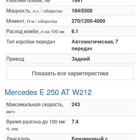
Рабочий объем,
1991
см
Мощность,
184/5500
л.с. / оборотах
Момент,
270/1200-4000
Н·м / оборотах
Расход комби,
6.1
л на 100 км
Тип коробки передач
Автоматическая, 7
передач
Привод
Задний
Показать все характеристики
Mercedes E 250 AT W212
Максимальная скорость,
243
км/ч
Время разгона до 100 км/
7.4
ч,
сек
Двигатель
Бензиновый c