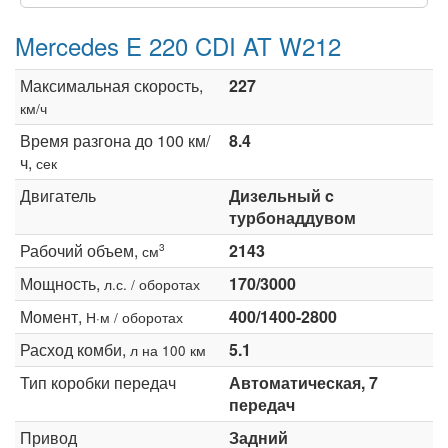
Mercedes E 220 CDI AT W212
Максимальная скорость,
227
км/ч
Время разгона до 100 км/
8.4
ч,
сек
Двигатель
Дизельный c
турбонаддувом
Рабочий объем,
2143
3
см
Мощность,
170/3000
л.с. / оборотах
Момент,
400/1400-2800
Н·м / оборотах
Расход комби,
5.1
л на 100 км
Тип коробки передач
Автоматическая, 7
передач
Привод
Задний