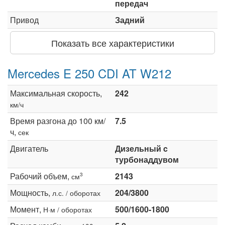
передач
Привод
Задний
Показать все характеристики
Mercedes E 250 CDI AT W212
Максимальная скорость,
242
км/ч
Время разгона до 100 км/
7.5
ч,
сек
Двигатель
Дизельный c
турбонаддувом
Рабочий объем,
2143
3
см
Мощность,
204/3800
л.с. / оборотах
Момент,
500/1600-1800
Н·м / оборотах