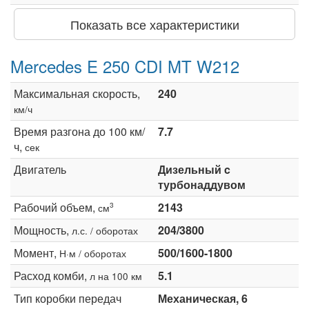
Показать все характеристики
Mercedes E 250 CDI MT W212
Максимальная скорость,
240
км/ч
Время разгона до 100 км/
7.7
ч,
сек
Двигатель
Дизельный c
турбонаддувом
Рабочий объем,
2143
3
см
Мощность,
204/3800
л.с. / оборотах
Момент,
500/1600-1800
Н·м / оборотах
Расход комби,
5.1
л на 100 км
Тип коробки передач
Механическая, 6