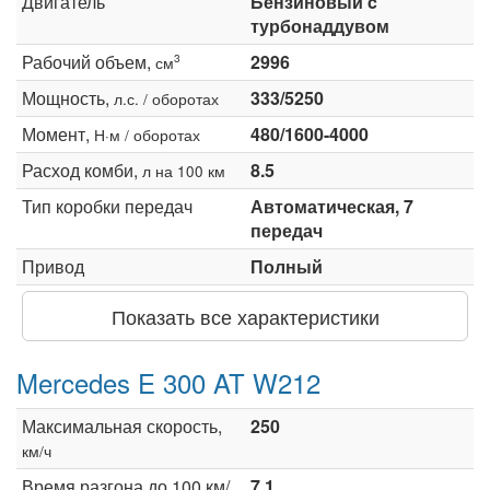
Двигатель
Бензиновый c
турбонаддувом
Рабочий объем,
2996
3
см
Мощность,
333/5250
л.с. / оборотах
Момент,
480/1600-4000
Н·м / оборотах
Расход комби,
8.5
л на 100 км
Тип коробки передач
Автоматическая, 7
передач
Привод
Полный
Показать все характеристики
Mercedes E 300 AT W212
Максимальная скорость,
250
км/ч
Время разгона до 100 км/
7.1