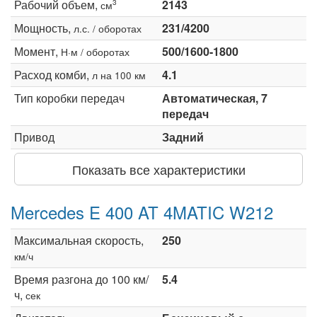
Рабочий объем,
2143
3
см
Мощность,
231/4200
л.с. / оборотах
Момент,
500/1600-1800
Н·м / оборотах
Расход комби,
4.1
л на 100 км
Тип коробки передач
Автоматическая, 7
передач
Привод
Задний
Показать все характеристики
Mercedes E 400 AT 4MATIC W212
Максимальная скорость,
250
км/ч
Время разгона до 100 км/
5.4
ч,
сек