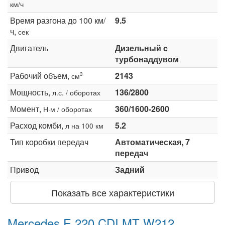
км/ч
Время разгона до 100 км/
9.5
ч,
сек
Двигатель
Дизельный c
турбонаддувом
Рабочий объем,
2143
3
см
Мощность,
136/2800
л.с. / оборотах
Момент,
360/1600-2600
Н·м / оборотах
Расход комби,
5.2
л на 100 км
Тип коробки передач
Автоматическая, 7
передач
Привод
Задний
Показать все характеристики
Mercedes E 220 CDI MT W212