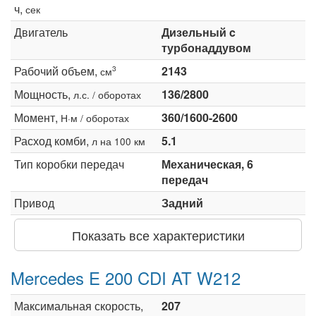
ч,
сек
Двигатель
Дизельный c
турбонаддувом
Рабочий объем,
2143
3
см
Мощность,
136/2800
л.с. / оборотах
Момент,
360/1600-2600
Н·м / оборотах
Расход комби,
5.1
л на 100 км
Тип коробки передач
Механическая, 6
передач
Привод
Задний
Показать все характеристики
Mercedes E 200 CDI AT W212
Максимальная скорость,
207