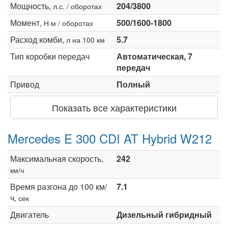
Мощность,
204/3800
л.с. / оборотах
Момент,
500/1600-1800
Н·м / оборотах
Расход комби,
5.7
л на 100 км
Тип коробки передач
Автоматическая, 7
передач
Привод
Полный
Показать все характеристики
Mercedes E 300 CDI AT Hybrid W212
Максимальная скорость,
242
км/ч
Время разгона до 100 км/
7.1
ч,
сек
Двигатель
Дизельный гибридный