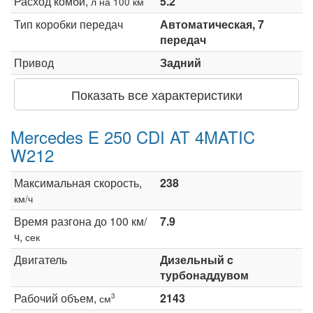
Расход комби,
5.2
л на 100 км
Тип коробки передач
Автоматическая, 7
передач
Привод
Задний
Показать все характеристики
Mercedes E 250 CDI AT 4MATIC
W212
Максимальная скорость,
238
км/ч
Время разгона до 100 км/
7.9
ч,
сек
Двигатель
Дизельный c
турбонаддувом
Рабочий объем,
2143
3
см