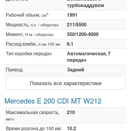
турбонаддувом
Рабочий объем,
1991
3
см
Мощность,
211/5500
л.с. / оборотах
Момент,
350/1200-4000
Н·м / оборотах
Расход комби,
6.1
л на 100 км
Тип коробки передач
Автоматическая, 7
передач
Привод
Задний
Показать все характеристики
Mercedes E 200 CDI MT W212
Максимальная скорость,
210
км/ч
Время разгона до 100 км/
10.2