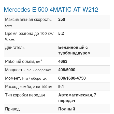
Mercedes E 500 4MATIC AT W212
Максимальная скорость,
250
км/ч
Время разгона до 100 км/
5.2
ч,
сек
Двигатель
Бензиновый c
турбонаддувом
Рабочий объем,
4663
3
см
Мощность,
408/5000
л.с. / оборотах
Момент,
600/1600-4750
Н·м / оборотах
Расход комби,
9.4
л на 100 км
Тип коробки передач
Автоматическая, 7
передач
Привод
Полный