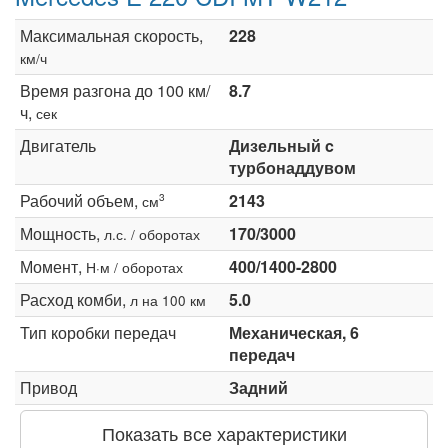
Максимальная скорость,
228
км/ч
Время разгона до 100 км/
8.7
ч,
сек
Двигатель
Дизельный c
турбонаддувом
Рабочий объем,
2143
3
см
Мощность,
170/3000
л.с. / оборотах
Момент,
400/1400-2800
Н·м / оборотах
Расход комби,
5.0
л на 100 км
Тип коробки передач
Механическая, 6
передач
Привод
Задний
Показать все характеристики