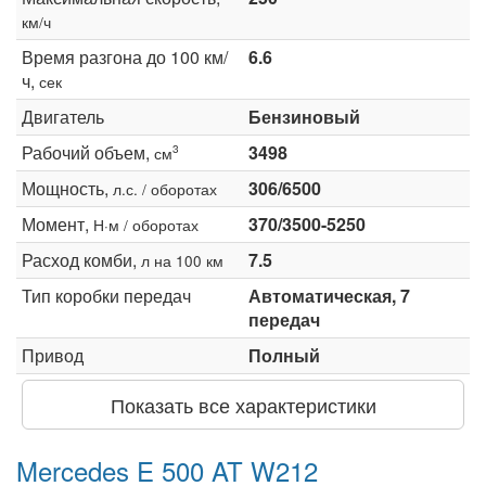
км/ч
Время разгона до 100 км/
6.6
ч,
сек
Двигатель
Бензиновый
Рабочий объем,
3498
3
см
Мощность,
306/6500
л.с. / оборотах
Момент,
370/3500-5250
Н·м / оборотах
Расход комби,
7.5
л на 100 км
Тип коробки передач
Автоматическая, 7
передач
Привод
Полный
Показать все характеристики
Mercedes E 500 AT W212