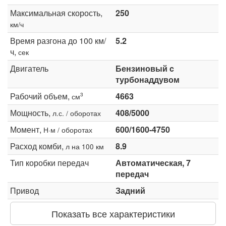
Максимальная скорость,
250
км/ч
Время разгона до 100 км/
5.2
ч,
сек
Двигатель
Бензиновый c
турбонаддувом
Рабочий объем,
4663
3
см
Мощность,
408/5000
л.с. / оборотах
Момент,
600/1600-4750
Н·м / оборотах
Расход комби,
8.9
л на 100 км
Тип коробки передач
Автоматическая, 7
передач
Привод
Задний
Показать все характеристики