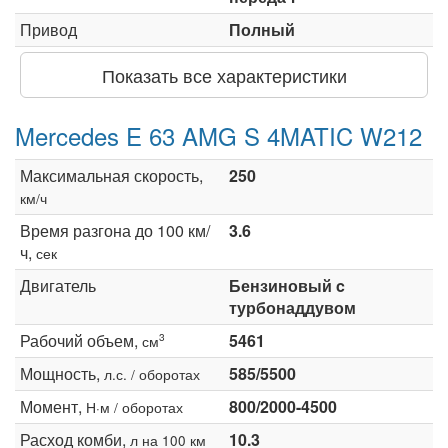
Привод
Полный
Показать все характеристики
Mercedes E 63 AMG S 4MATIC W212
Максимальная скорость,
250
км/ч
Время разгона до 100 км/
3.6
ч,
сек
Двигатель
Бензиновый c
турбонаддувом
Рабочий объем,
5461
3
см
Мощность,
585/5500
л.с. / оборотах
Момент,
800/2000-4500
Н·м / оборотах
Расход комби,
10.3
л на 100 км