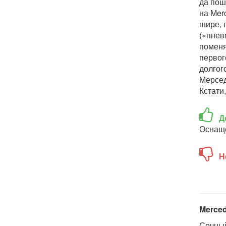
да пош
на Mer
шире, 
(«пнев
поменя
первог
долгог
Мерсед
Кстати
Д
Оснаще
Н
Merced
Сочный