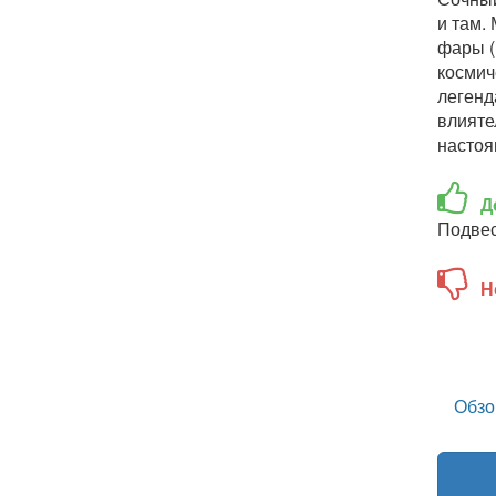
и там.
фары (
космич
легенд
влияте
настоя
Д
Подвес
Н
Обзо