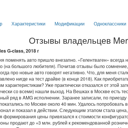
р
Характеристики
Модификации
Одноклассники
Отзывы владельцев Mer
es G-class, 2018 г
я поменять авто пришло внезапно. «Гелентваген» всегда н
о (на большого любителя). Почитав отзывы было сомнение, 
когда про новые авто говорят негативно. Что, для меня стало
авлено нигде на тест драйве (в конце 2018). Как приобретат
м характеристикам? Уже практически отказался от этой за
ически со всеми) нашли выход. На Вешках в Москве есть те
ный ряд в AMG исполнении. Заранее записали, по приезду 
покатались по Москве около 40 мин. Удалось попробовать в
онал и показал в действии. Следующим этапом стала цена,
я формирования цены привязался к стоимости конфигуратора
лоны продают до +3 млн. рублей к рекомендованной розничн