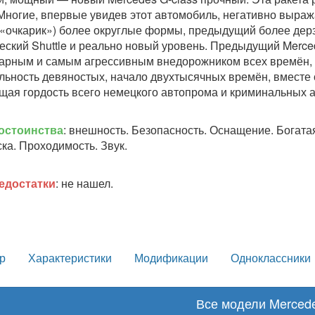
 Многие, впервые увидев этот автомобиль, негативно выража
«очкарик») более округлые формы, предыдущий более дерзкий
еский Shuttle и реально новый уровень. Предыдущий Merced
арным и самым агрессивным внедорожником всех времён, 
льность девяностых, начало двухтысячных времён, вместе
щая гордость всего немецкого автопрома и криминальных а
остоинства
: внешность. Безопасность. Оснащение. Богата
ка. Проходимость. Звук.
едостатки
: не нашел.
р
Характеристики
Модификации
Одноклассники
Все модели Merced