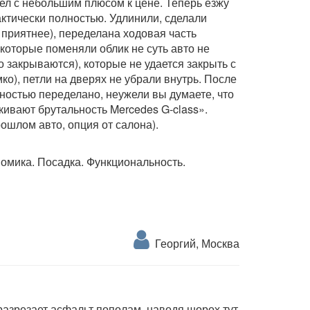
шел с небольшим плюсом к цене. Теперь езжу
актически полностью. Удлинили, сделали
 приятнее), переделана ходовая часть
 которые поменяли облик не суть авто не
 закрываются), которые не удается закрыть с
ко), петли на дверях не убрали внутрь. После
лностью переделано, неужели вы думаете, что
ркивают брутальность Mercedes G-class».
рошлом авто, опция от салона).
омика. Посадка. Функциональность.
Георгий, Москва
азрезает асфальт пополам, наводя шорох тут