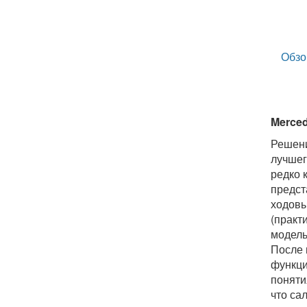
Обзо
Merced
Решени
лучшег
редко 
предст
ходовы
(практ
модель
После 
функци
поняти
что са