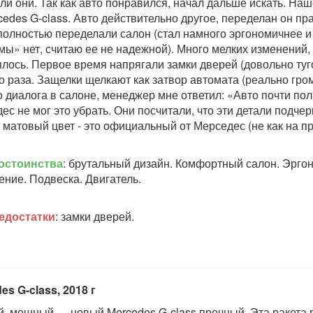
ли они. Так как авто понравился, начал дальше искать. На
cedes G-class. Авто действительно другое, переделан он пр
полностью переделали салон (стал намного эргономичнее и
мы» нет, считаю ее не надежной). Много мелких изменений,
лось. Первое время напрягали замки дверей (довольно туго
о раза. Защелки щелкают как затвор автомата (реально гром
о диалога в салоне, менеджер мне ответил: «Авто почти по
ес не мог это убрать. Они посчитали, что эти детали подче
, матовый цвет - это официальный от Мерседес (не как на п
остоинства
: брутальный дизайн. Комфортный салон. Эргон
ние. Подвеска. Двигатель.
едостатки
: замки дверей.
es G-class, 2018 г
, мощный — новый Mercedes G-class прочный. Эта ракета р