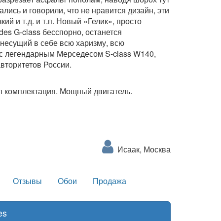
лись и говорили, что не нравится дизайн, эти
 и т.д. и т.п. Новый «Гелик», просто
es G-class бесспорно, останется
несущий в себе всю харизму, всю
 с легендарным Мерседесом S-class W140,
вторитетов России.
я комплектация. Мощный двигатель.
Исаак, Москва
Отзывы
Обои
Продажа
es