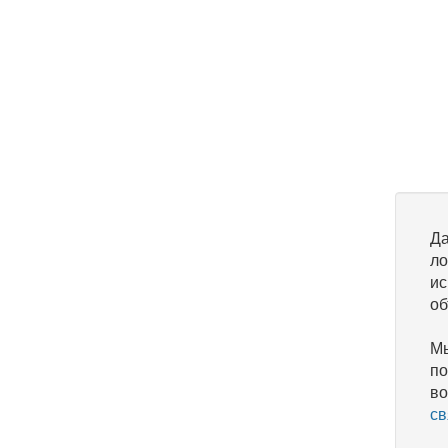
Да
ло
ис
об
Мы
по
во
св