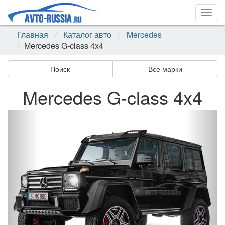
Togg
navig
Главная
Каталог авто
Mercedes
Mercedes G-class 4x4
Поиск
Все марки
Mercedes G-class 4x4
Назад
Впер