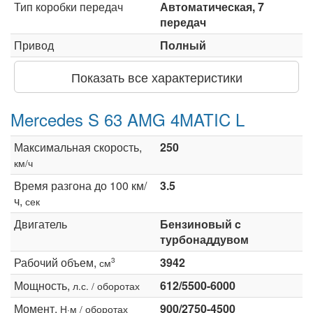
Тип коробки передач
Автоматическая, 7
передач
Привод
Полный
Показать все характеристики
Mercedes S 63 AMG 4MATIC L
Максимальная скорость,
250
км/ч
Время разгона до 100 км/
3.5
ч,
сек
Двигатель
Бензиновый c
турбонаддувом
Рабочий объем,
3942
3
см
Мощность,
612/5500-6000
л.с. / оборотах
Момент,
900/2750-4500
Н·м / оборотах