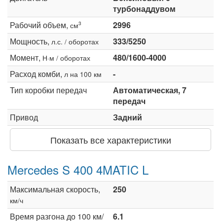
турбонаддувом
Рабочий объем,
2996
3
см
Мощность,
333/5250
л.с. / оборотах
Момент,
480/1600-4000
Н·м / оборотах
Расход комби,
-
л на 100 км
Тип коробки передач
Автоматическая, 7
передач
Привод
Задний
Показать все характеристики
Mercedes S 400 4MATIC L
Максимальная скорость,
250
км/ч
Время разгона до 100 км/
6.1