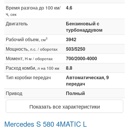
Время разгона до 100 км/
4.6
ч,
сек
Двигатель
Бензиновый c
турбонаддувом
Рабочий объем,
3942
3
см
Мощность,
503/5250
л.с. / оборотах
Момент,
700/2000-4000
Н·м / оборотах
Расход комби,
8.8
л на 100 км
Тип коробки передач
Автоматическая, 9
передач
Привод
Полный
Показать все характеристики
Mercedes S 580 4MATIC L