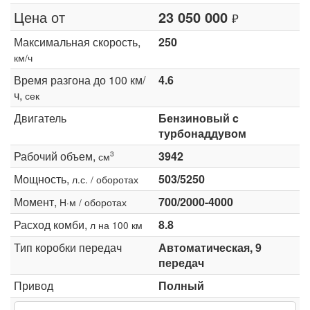
Цена от
23 050 000
₽
Максимальная скорость,
250
км/ч
Время разгона до 100 км/
4.6
ч,
сек
Двигатель
Бензиновый c
турбонаддувом
Рабочий объем,
3942
3
см
Мощность,
503/5250
л.с. / оборотах
Момент,
700/2000-4000
Н·м / оборотах
Расход комби,
8.8
л на 100 км
Тип коробки передач
Автоматическая, 9
передач
Привод
Полный