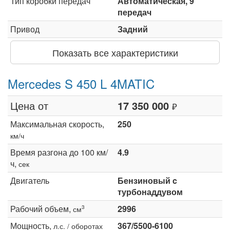
Тип коробки передач
Автоматическая, 9
передач
Привод
Задний
Показать все характеристики
Mercedes S 450 L 4MATIC
Цена от
17 350 000
₽
Максимальная скорость,
250
км/ч
Время разгона до 100 км/
4.9
ч,
сек
Двигатель
Бензиновый c
турбонаддувом
Рабочий объем,
2996
3
см
Мощность,
367/5500-6100
л.с. / оборотах