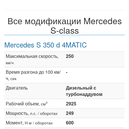
Все модификации Mercedes
S-class
Mercedes S 350 d 4MATIC
Максимальная скорость,
250
км/ч
Время разгона до 100 км/
-
ч,
сек
Двигатель
Дизельный c
турбонаддувом
Рабочий объем,
2925
3
см
Мощность,
249
л.с. / оборотах
Момент,
600
Н·м / оборотах