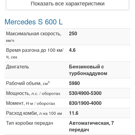
Показать все характеристики
Mercedes S 600 L
Максимальная скорость,
250
км/ч
Время разгона до 100 км/
4.6
ч,
сек
Двигатель
Бензиновый c
турбонаддувом
Рабочий объем,
5980
3
см
Мощность,
530/4900-5300
л.с. / оборотах
Момент,
830/1900-4000
Н·м / оборотах
Расход комби,
11.6
л на 100 км
Тип коробки передач
Автоматическая, 7
передач