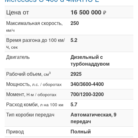
Цена от
16 500 000
₽
Максимальная скорость,
250
км/ч
Время разгона до 100 км/
5.2
ч,
сек
Двигатель
Дизельный c
турбонаддувом
Рабочий объем,
2925
3
см
Мощность,
340/3600-4400
л.с. / оборотах
Момент,
700/1200-3200
Н·м / оборотах
Расход комби,
5.7
л на 100 км
Тип коробки передач
Автоматическая, 9
передач
Привод
Полный