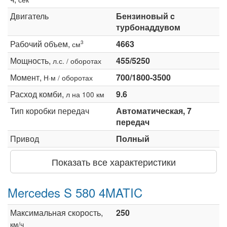
Двигатель
Бензиновый c
турбонаддувом
Рабочий объем,
4663
3
см
Мощность,
455/5250
л.с. / оборотах
Момент,
700/1800-3500
Н·м / оборотах
Расход комби,
9.6
л на 100 км
Тип коробки передач
Автоматическая, 7
передач
Привод
Полный
Показать все характеристики
Mercedes S 580 4MATIC
Максимальная скорость,
250
км/ч