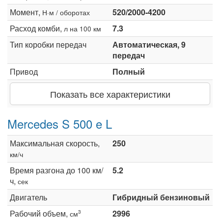
Момент,
520/2000-4200
Н·м / оборотах
Расход комби,
7.3
л на 100 км
Тип коробки передач
Автоматическая, 9
передач
Привод
Полный
Показать все характеристики
Mercedes S 500 e L
Максимальная скорость,
250
км/ч
Время разгона до 100 км/
5.2
ч,
сек
Двигатель
Гибридный бензиновый
Рабочий объем,
2996
3
см