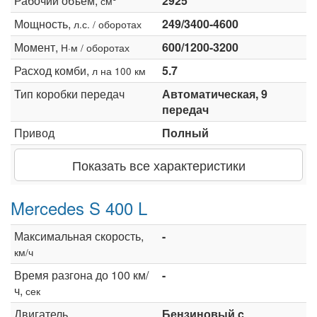
Рабочий объем,
2925
см
Мощность,
249/3400-4600
л.с. / оборотах
Момент,
600/1200-3200
Н·м / оборотах
Расход комби,
5.7
л на 100 км
Тип коробки передач
Автоматическая, 9
передач
Привод
Полный
Показать все характеристики
Mercedes S 400 L
Максимальная скорость,
-
км/ч
Время разгона до 100 км/
-
ч,
сек
Двигатель
Бензиновый c