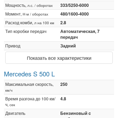
Мощность,
333/5250-6000
л.с. / оборотах
Момент,
480/1600-4000
Н·м / оборотах
Расход комби,
2.8
л на 100 км
Тип коробки передач
Автоматическая, 7
передач
Привод
Задний
Показать все характеристики
Mercedes S 500 L
Максимальная скорость,
250
км/ч
Время разгона до 100 км/
4.8
ч,
сек
Двигатель
Бензиновый c