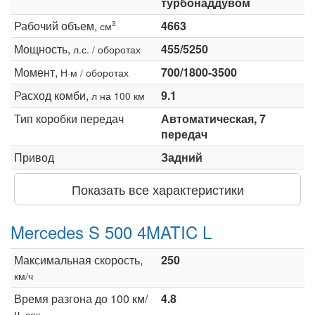
турбонаддувом
Рабочий объем,
4663
3
см
Мощность,
455/5250
л.с. / оборотах
Момент,
700/1800-3500
Н·м / оборотах
Расход комби,
9.1
л на 100 км
Тип коробки передач
Автоматическая, 7
передач
Привод
Задний
Показать все характеристики
Mercedes S 500 4MATIC L
Максимальная скорость,
250
км/ч
Время разгона до 100 км/
4.8
ч,
сек