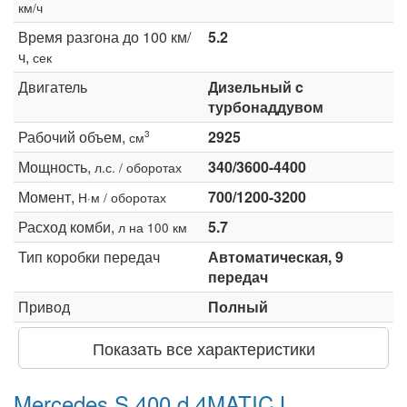
км/ч
Время разгона до 100 км/
5.2
ч,
сек
Двигатель
Дизельный c
турбонаддувом
Рабочий объем,
2925
3
см
Мощность,
340/3600-4400
л.с. / оборотах
Момент,
700/1200-3200
Н·м / оборотах
Расход комби,
5.7
л на 100 км
Тип коробки передач
Автоматическая, 9
передач
Привод
Полный
Показать все характеристики
Mercedes S 400 d 4MATIC L