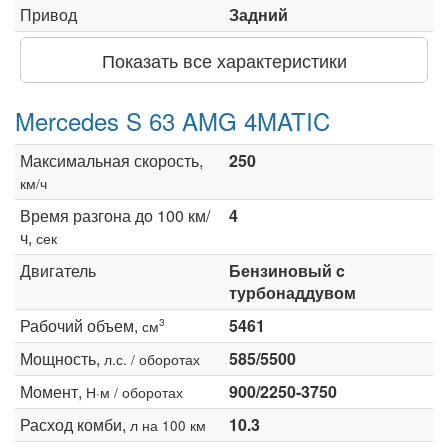
Привод
Задний
Показать все характеристики
Mercedes S 63 AMG 4MATIC
Максимальная скорость,
250
км/ч
Время разгона до 100 км/
4
ч,
сек
Двигатель
Бензиновый c
турбонаддувом
Рабочий объем,
5461
3
см
Мощность,
585/5500
л.с. / оборотах
Момент,
900/2250-3750
Н·м / оборотах
Расход комби,
10.3
л на 100 км