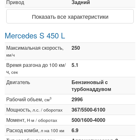
Привод
Задний
Показать все характеристики
Mercedes S 450 L
Максимальная скорость,
250
км/ч
Время разгона до 100 км/
5.1
ч,
сек
Двигатель
Бензиновый c
турбонаддувом
Рабочий объем,
2996
3
см
Мощность,
367/5500-6100
л.с. / оборотах
Момент,
500/1600-4000
Н·м / оборотах
Расход комби,
6.9
л на 100 км