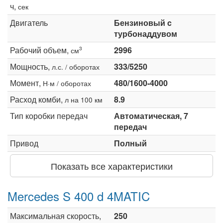
ч,
сек
Двигатель
Бензиновый c
турбонаддувом
Рабочий объем,
2996
3
см
Мощность,
333/5250
л.с. / оборотах
Момент,
480/1600-4000
Н·м / оборотах
Расход комби,
8.9
л на 100 км
Тип коробки передач
Автоматическая, 7
передач
Привод
Полный
Показать все характеристики
Mercedes S 400 d 4MATIC
Максимальная скорость,
250