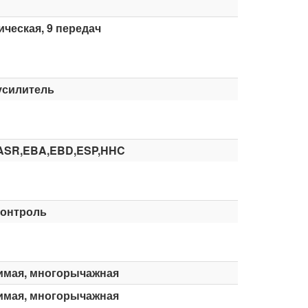
ческая, 9 передач
усилитель
ASR,EBA,EBD,ESP,HHC
контроль
имая, многорычажная
имая, многорычажная