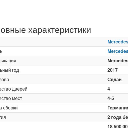
овные характеристики
Mercede
ь
Mercedes
икация
Mercedes
ьный год
2017
зова
Седан
ество дверей
4
ество мест
4-5
а сборки
Германи
тия
2 года б
18 500 00