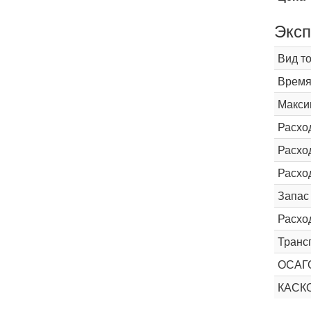
Эксп
Вид т
Время 
Макси
Расхо
Расход
Расхо
Запас
Расхо
Транс
ОСАГ
КАС