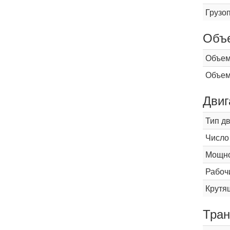
Грузо
Объ
Объем
Объем
Двиг
Тип д
Число
Мощнос
Рабоч
Крутящ
Тран