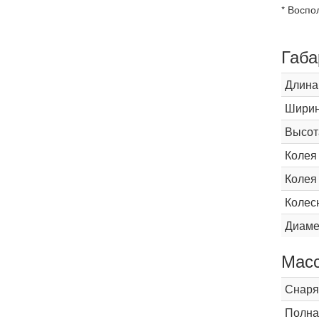
* Воспо
Габа
Длина
Шири
Высот
Колея
Колея
Колес
Диаме
Мас
Снаря
Полна