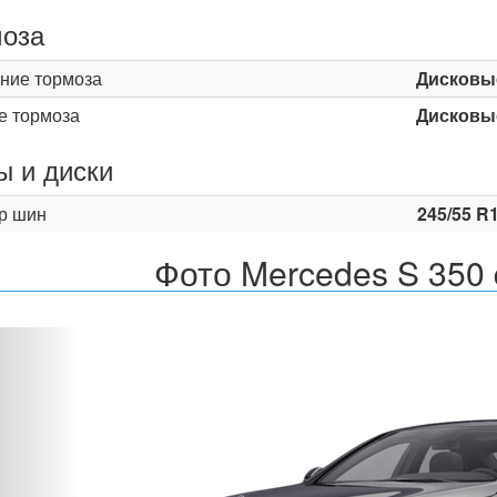
оза
ние тормоза
Дисковы
е тормоза
Дисковы
 и диски
р шин
245/55 R
Фото Mercedes S 350 
Назад