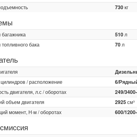
подъемность
730
кг
емы
 багажника
510
л
 топливного бака
70
л
атель
вигателя
Дизельн
 цилиндров / расположение
6/Рядны
ть двигателя, л.с / оборотах
249/3400
ий объем двигателя
2925
см³
ий момент, Н·м / оборотах
600/1200
смиссия