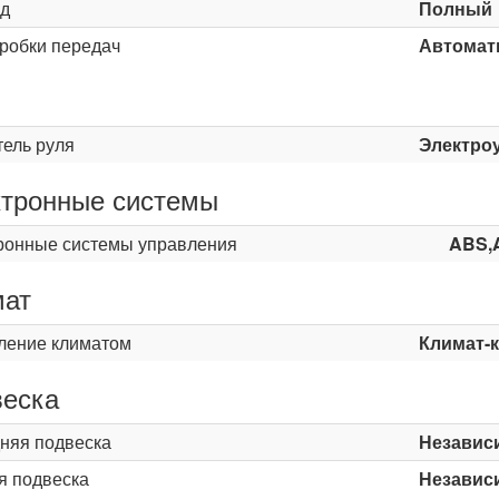
д
Полный
оробки передач
Автомати
ь
тель руля
Электро
тронные системы
ронные системы управления
ABS,
мат
ление климатом
Климат-
еска
няя подвеска
Независ
я подвеска
Независ