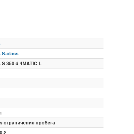
s
 S-class
 S 350 d 4MATIC L
я
ез ограничения пробега
0
₽