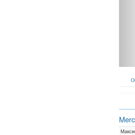
MATIC L - фото 1
О
Merc
Макси