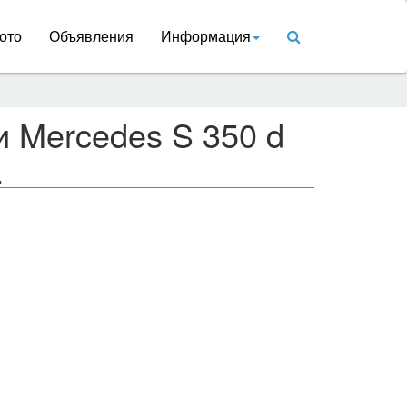
ото
Объявления
Информация
и Mercedes S 350 d
L