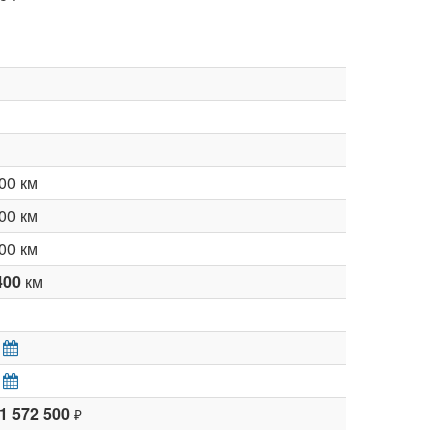
00 км
00 км
00 км
400
км
 1 572 500
₽