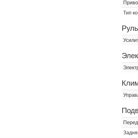
Приво
Тип к
Рул
Усили
Элек
Элект
Кли
Управ
Подв
Перед
Задня