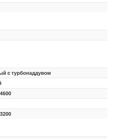
ый c турбонаддувом
й
-4600
-3200