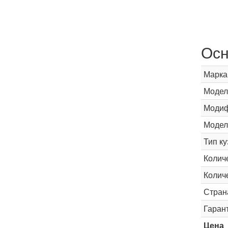
Осн
Марка
Модел
Модиф
Модел
Тип ку
Колич
Колич
Стран
Гаран
Цена