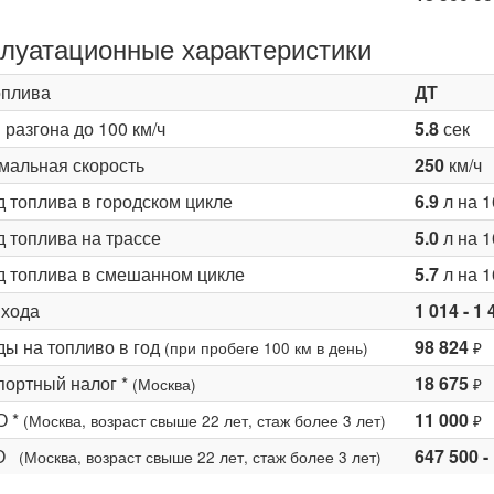
луатационные характеристики
оплива
ДТ
разгона до 100 км/ч
5.8
сек
мальная скорость
250
км/ч
д топлива в городском цикле
6.9
л на 1
 топлива на трассе
5.0
л на 1
д топлива в смешанном цикле
5.7
л на 1
 хода
1 014 - 1 
ды на топливо в год
98 824
(при пробеге 100 км в день)
₽
портный налог *
18 675
(Москва)
₽
О *
11 000
(Москва, возраст свыше 22 лет, стаж более 3 лет)
₽
КО
647 500 -
(Москва, возраст свыше 22 лет, стаж более 3 лет)