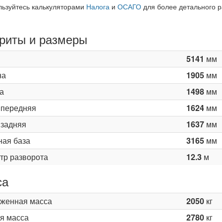
льзуйтесь калькуляторами
Налога
и
ОСАГО
для более детального р
риты и размеры
5141
мм
на
1905
мм
а
1498
мм
 передняя
1624
мм
 задняя
1637
мм
ная база
3165
мм
тр разворота
12.3
м
са
женная масса
2050
кг
я масса
2780
кг