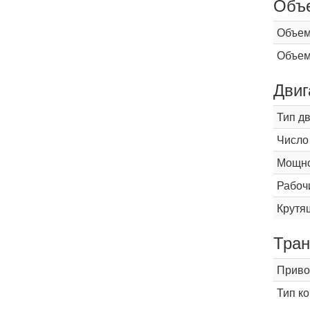
Объ
Объем
Объем
Двиг
Тип д
Число
Мощнос
Рабоч
Крутящ
Тран
Приво
Тип к