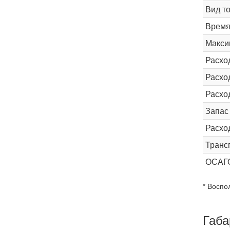
Вид т
Время 
Макси
Расхо
Расход
Расхо
Запас
Расхо
Транс
ОСАГ
* Воспо
Габа