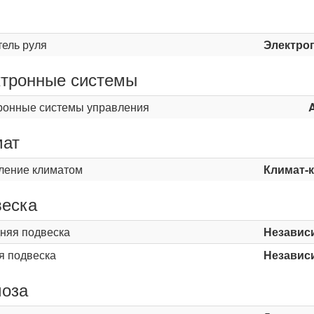
ь
тель руля
Электро
тронные системы
ронные системы управления
мат
ление климатом
Климат-
еска
няя подвеска
Независ
я подвеска
Независ
оза