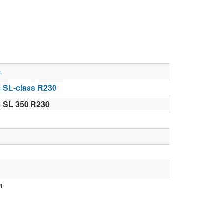
s
 SL-class R230
 SL 350 R230
я