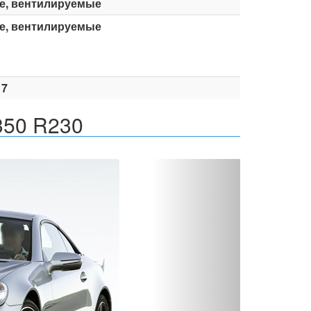
е, вентилируемые
е, вентилируемые
17
350 R230
Вперед