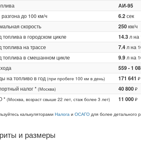
оплива
АИ-95
разгона до 100 км/ч
6.2
сек
мальная скорость
250
км/ч
д топлива в городском цикле
14.3
л на 
 топлива на трассе
7.4
л на 1
д топлива в смешанном цикле
9.9
л на 1
 хода
559 - 1 0
ды на топливо в год
171 641
(при пробеге 100 км в день)
₽
портный налог *
40 800
(Москва)
₽
О *
11 000
(Москва, возраст свыше 22 лет, стаж более 3 лет)
₽
льзуйтесь калькуляторами
Налога
и
ОСАГО
для более детального р
риты и размеры