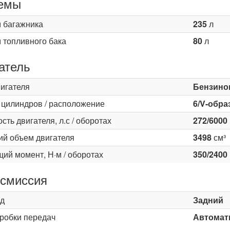
емы
 багажника
235
л
 топливного бака
80
л
атель
вигателя
Бензино
 цилиндров / расположение
6/V-обра
ть двигателя, л.с / оборотах
272/6000
ий объем двигателя
3498
см³
ий момент, Н·м / оборотах
350/2400
смиссия
д
Задний
оробки передач
Автомати