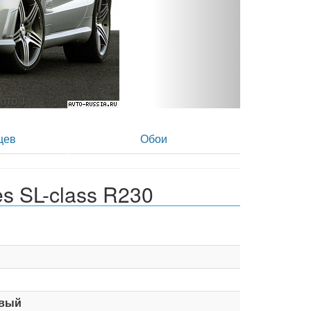
ото 2
цев
Обои
s SL-class R230
вый