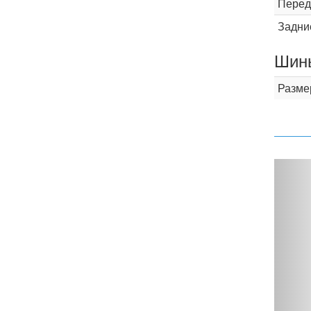
Перед
Задни
Шины
Разме