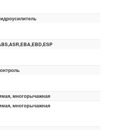
гидроусилитель
ABS,ASR,EBA,EBD,ESP
контроль
имая, многорычажная
имая, многорычажная