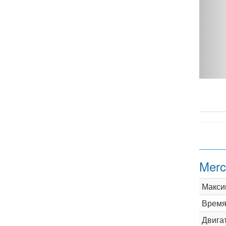
230 - фото 1
Merc
Макси
Время 
Двига