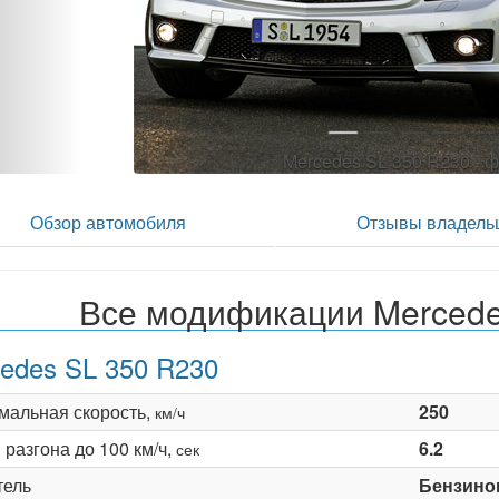
Mercedes SL 350 R230 - ф
Обзор автомобиля
Отзывы владель
Все модификации Mercede
edes SL 350 R230
мальная скорость,
250
км/ч
разгона до 100 км/ч,
6.2
сек
тель
Бензино