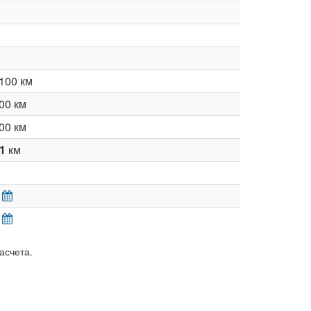
100 км
00 км
00 км
81
км
асчета.