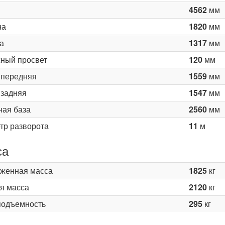
4562
мм
на
1820
мм
а
1317
мм
ный просвет
120
мм
 передняя
1559
мм
 задняя
1547
мм
ная база
2560
мм
тр разворота
11
м
са
женная масса
1825
кг
я масса
2120
кг
подъемность
295
кг