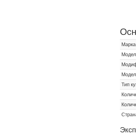
Осн
Марка
Модел
Модиф
Модел
Тип ку
Колич
Колич
Стран
Эксп