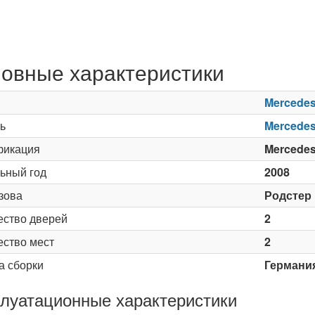
овные характеристики
Mercede
ь
Mercedes
икация
Mercedes
ьный год
2008
зова
Родстер
ество дверей
2
ество мест
2
а сборки
Германи
луатационные характеристики