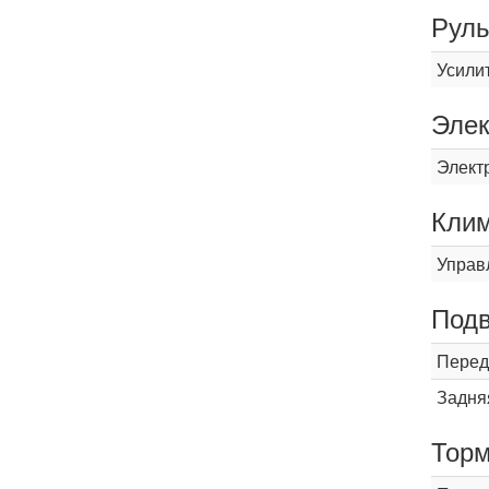
Рул
Усили
Элек
Элект
Кли
Управ
Подв
Перед
Задня
Торм