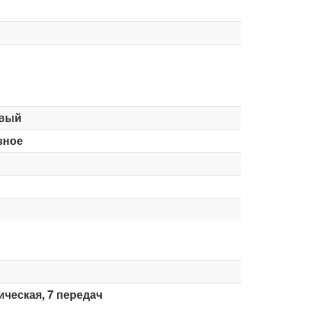
вый
зное
ческая, 7 передач