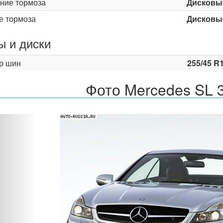
ние тормоза
Дисковы
е тормоза
Дисковы
 и диски
р шин
255/45 R
Фото Mercedes SL 
Назад