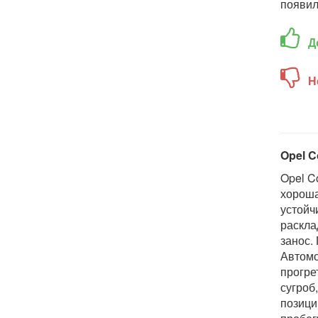
появил
Д
Н
Opel C
Opel C
хороша
устойч
раскла
занос.
Автомо
прогре
сугроб
позици