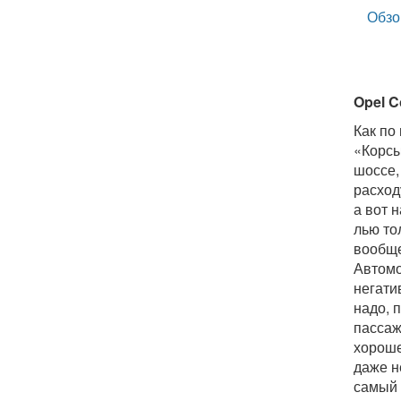
Обзо
Opel C
Как по
«Корсы
шоссе, 
расход
а вот 
лью то
вообще
Автомоб
негати
надо, 
пассаж
хороше
даже н
самый 