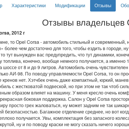
р
Характеристики
Модификации
Отзывы
Обо
Отзывы владельцев 
orsa, 2012 г
 мне, то Opel Corsa - автомобиль стильный и современный, 
» более чем достаточно для того, чтобы ездить в городе, н
то тут вынужден вас предупредить, что тут динамики, конечн
у топлива, конечно, вообще немного получается, а именно 
на шоссе от 8 и до 9 литров. Автомобиль очень чувствителе
лько АИ-98. По поводу управляемости Opel Corsa, то он пр
 кренов нет. Хэтчбек очень даже компактный, юркий, манев
иль с жестковатой подвеской, но при этом не так чтоб сильно
вным образом влияет на машину. У меня кресло очень комфо
прекрасная боковая поддержка. Салон у Opel Corsa просторн
иру просто грех жаловаться, ну может задним не так шикар
й безопасностью. Багажное отделение среднее, но вот когд
еплохо получается. Увы, комплектация без запасного колеса
крутой, ну и по поводу краски не могу сказать ничего хорош