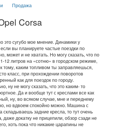
и
Продажа
Opel Corsa
но это сугубо мое мнение. Динамики у
у если вы планируете частые поездки по
о, может и не хватать. Но могу сказать, что по
11-12 литров на «сотню» в городском режиме,
н к тому, каким топливом ты заправляешься,
осто класс, при прохождении поворотов
ренный как для поездок по городу.
, ну не могу сказать, что это каким- то
ртное. Да и вообще тут с креслами все как
ый, ну, во всяком случае, мне и переднему
но, но вдвоем спокойно можно. Машина с
а складываешь задние кресла, то тут очень
, даже докатку не прицепили, обзор сзади не
его, хоть пока что никакие царапины не