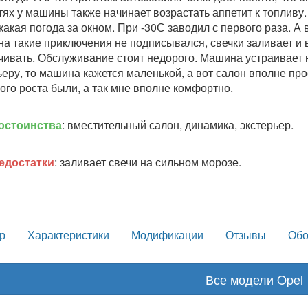
тях у машины также начинает возрастать аппетит к топливу
какая погода за окном. При -30С заводил с первого раза. А в
 на такие приключения не подписывался, свечки заливает 
чивать. Обслуживание стоит недорого. Машина устраивает н
ьеру, то машина кажется маленькой, а вот салон вполне прос
ого роста были, а так мне вполне комфортно.
остоинства
: вместительный салон, динамика, экстерьер.
едостатки
: заливает свечи на сильном морозе.
р
Характеристики
Модификации
Отзывы
Обо
Все модели Opel