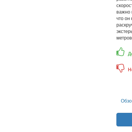
скорос
важно 
что он
раскру
экстер
метров
Д
Н
Обзо