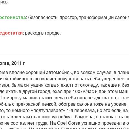
ись.
остоинства
: безопасность, простор, трансформации салон
едостатки
: расход в городе.
orsa, 2011 г
orsa вполне хороший автомобиль, во всяком случае, в план
я устойчивость позволяет почувствовать себя увереннее, 
ивая, была ситуация когда я ехал по гололеду, так еще и бе
де ехать в другой город, ехал при 100км/час и при этом маш
 По морозу машина также вела себя вполне адекватно, с эле
биль с прекрасной печкой, обогрев салона тоже на уровне, 
то, то немного «подтупливает» 1-я передача, но это если на
, оставлял там пластиковую юбку с бампера, но так как эта 
ю не составляет труда. На Opel Corsa успешно проездил в 