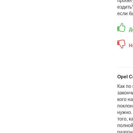
пробег
ездить
если б
Д
Н
Opel C
Как по
законч
кого н
поклон
нужно.
того, 
полной
разогн