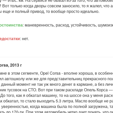
у — 9тыс. км. На сервисе не бывал из-за того, что автомоби
? Вот только когда дворы совсем заносило, то я жалел, что 
ы еще и полный привод, то вообще просто идеально.
остоинства
: маневренность, расход, устойчивость, шумоиз
едостатки
: нет.
orsa, 2013 г
 мне в этом сегменте, Opel Corsa - вполне хороша, в особен
ил автошколу или же для представительниц прекрасного пол
а данный момент не так уж много денег в кармане, а без лич
ник тусовок на СТО. Вот при таком раскладе Опель Корса —
 До того, как я обкатал машину, то на шоссе она у меня расх
как обкатал, то стало выходить 5.3 литра. Масло вообще не р
 уверенностью, когда машина была по полной загружена, та
ать до 170-ти. При этом автомобиль четко дает понять, что о