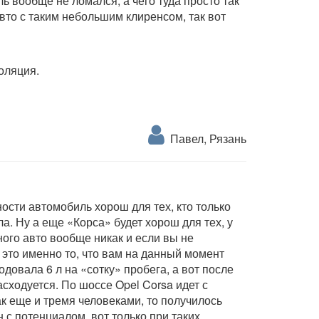
ль вообще не ломался, а чего туда просто так
авто с таким небольшим клиренсом, так вот
оляция.
Павел, Рязань
ности автомобиль хорош для тех, кто только
а. Ну а еще «Корса» будет хорош для тех, у
ного авто вообще никак и если вы не
 это именно то, что вам на данный момент
одовала 6 л на «сотку» пробега, а вот после
асходуется. По шоссе Opel Corsa идет с
к еще и тремя человеками, то получилось
н с потенциалом, вот только при таких