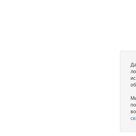
Да
ло
ис
об
Мы
по
во
св